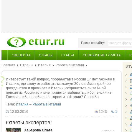
Поиск по сайту:
ЭКСПЕРТЫ
СТРАНЫ
СТАТЬИ
СПРАВОЧНИК ТУРИСТА
Р
Главная
Страны
Италия
Работа в Италии
ИТ
В
Интересует такой вопрос, проработав в России 17 лет, уезжаю в
Т
Италию, где смогу отработать максимум 20 лет. Имея двойное
С
гражданство и проживая в Италии, сохраниться ли за мной
пенсия из России или мне придется выбирать, либо пенсия из
С
России , либо пособие по старости в Италии? Спасибо
И
Тема:
Италия
–
Работа в Италии
Н
12.03.2016
1243
1
И
И
Ответы экспертов:
И
Хабарова Ольга
О
оценить