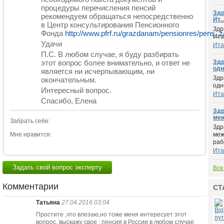
процедуры перечисления пенсий
Здр
рекомендуем обращаться непосредственно
Ит..
в Центр консультирования Пенсионного
Здр
Фонда
http://www.pfrf.ru/grazdanam/pensionres/pens_z
Ита
Удачи
Ита
П.С. В любом случае, я буду разбирать
этот вопрос более внимательно, и ответ не
Здр
одн.
является ни исчерпывающим, ни
Здр
окончательным.
одн
Интересный вопрос.
Ита
Спасибо, Елена
Здр
меж
Забрать себе:
Здр
Мне нравится:
меж
раб
Ита
Задать свой вопрос эксперту
Все
Комментарии
СТ
Татьяна
27.04.2016 03:04
Простите ,что влезаю,но тоже меня интересует этот
вопрос. выскажу свое : пенсия в России в любом случае