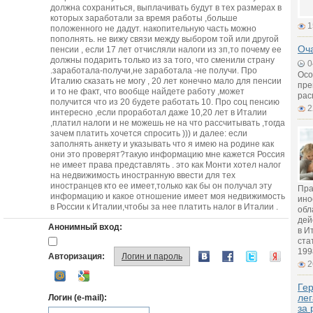
должна сохраниться, выплачивать будут в тех размерах в
которых заработали за время работы ,больше
1
положенного не дадут. накопительную часть можно
пополнять. не вижу связи между выбором той или другой
Оч
пенсии , если 17 лет отчисляли налоги из зп,то почему ее
должны подарить только из за того, что сменили страну
0
.заработала-получи,не заработала -не получи. Про
Осо
Италию сказать не могу , 20 лет конечно мало для пенсии
пре
и то не факт, что вообще найдете работу ,может
рас
получится что из 20 будете работать 10. Про соц пенсию
2
интересно ,если проработал даже 10,20 лет в Италии
,платил налоги и не можешь не на что рассчитывать ,тогда
зачем платить хочется спросить ))) и далее: если
заполнять анкету и указывать что я имею на родине как
они это проверят?такую информацию мне кажется Россия
не имеет права представлять . это как Монти хотел налог
на недвижимость иностранную ввести для тех
иностранцев кто ее имеет,только как бы он получал эту
Пра
информацию и какое отношение имеет моя недвижимость
ино
в России к Италии,чтобы за нее платить налог в Италии .
обл
дей
Анонимный вход:
в И
ста
199
Авторизация:
Логин и пароль
2
Гер
лег
Логин (e-mail):
за 