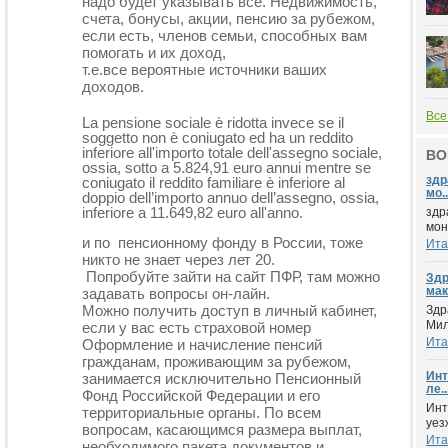
надо будет указывать все. Недвижимость,
счета, бонусы, акции, пенсию за рубежом,
если есть, членов семьи, спосо
бных вам
помогать и их доход,
т.е.все вероятные источники ваших
доходов.
Все
La pensione sociale è ridotta invece se il
soggetto non è coniugato ed ha un reddito
inferiore all'importo totale dell'assegno sociale,
ВО
ossia, sotto a 5.824,91 euro annui mentre se
здр
coniugato il reddito familiare è inferiore al
мо..
doppio dell’importo annuo dell’assegno, ossia,
inferiore a 11.649,82 euro all'anno.
здр
мон
и по пенсионному фонду в России, тоже
Ита
никто не знает через лет 20.
Попробуйте зайти на сайт ПФР, там можно
Здр
мак
задавать вопросы он-лайн.
Можно получить доступ в личный кабинет,
Здр
Мил
если у вас есть страховой номер
Ита
Оформление и начисление пенсий
гражданам, проживающим за рубежом,
Инт
занимается исключительно Пенсионный
ле..
Фонд Российской Федерации и его
Инт
территориальные органы. По всем
уез
вопросам, касающимся размера выплат,
Ита
необходимого пакета документов и