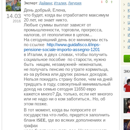
0
Эксперт:
Дайвинг
,
Италия
,
Лигурия
Г
День добрый, Елена,
К
что будет, когда вы отработаете максимум
14.03
Р
20 лет, не знает никто.
2016
Ц
Любые суммы выплат зависят от
З
промышленности, торговли, прогресса,
налогов, от геополитики в целом...
И
На сегодняшний день все минимумы есть
Д
по ссылке
http://www.guidafisco.it/inps-
И
pensione-sociale-importo-assegno-1201
в Италии, в двух словах, чтобы получить
социальное пособие по старости, нужно
быть нищим, незамужней- неженатым,
не получать пенсию по утрате кормильца,
ЭК
из-за рубежа или других разных доходов.
Нельзя покидать страну более, чем на дней
тридцать в году, совокупный минимальный
доход на семью сегодня 11650 евро
кажется много? Да, только, если нет многого
или не надо ни о ком заботиться.. Но, об
этом позже.
В тот момент, когда вы попросите от
государства что-либо, придется заполнить
бланк
где во всяких дополнениях и
ISEE,
графах