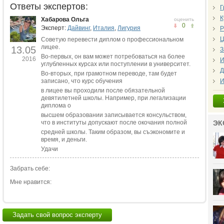
Ответы экспертов:
Г
К
Хабарова Ольга
оценить
0
Эксперт:
Дайвинг
,
Италия
,
Лигурия
Р
Ц
Советую перевести диплом о профессиональном
лицее.
13.05
З
Во-первых, он вам может потребоваться на более
2016
И
углубленных курсах или поступлении в университет.
Д
Во-вторых, при грамотном переводе, там будет
записано, что курс обучения
И
в лицее вы проходили после обязательной
девятилетней школы. Например, при легализации
диплома о
высшем образовании записывается консульством,
что в институты допускают после окочания полной
ЭК
средней школы. Таким образом, вы съэкономите и
время, и деньги.
Удачи
Забрать себе:
Мне нравится:
Задать свой вопрос эксперту