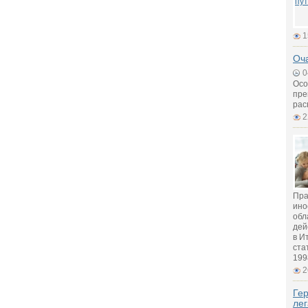
1
Оч
0
Осо
пре
рас
2
Пра
ино
обл
дей
в И
ста
199
2
Гер
лег