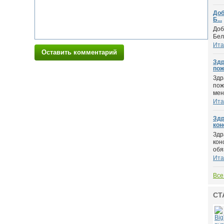
Доб
Б...
Доб
Бел
Ита
Оставить комментарий
Здр
пож
Здр
пож
меня
Ита
Здр
кон
Здр
кон
обя
Ита
Все
СТ