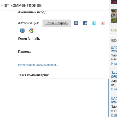
Нет комментариев
Анонимный вход:
Авторизация:
Логин и пароль
Все
Логин (e-mail):
ВО
Здр
выу
Пароль:
Здр
мас
Ита
Регистрация
Забыли пароль?
Здр
Текст комментария:
сде
Здр
сде
Ита
Здр
вок.
Здр
и э
Ита