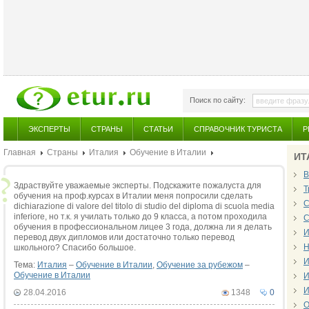
Поиск по сайту:
ЭКСПЕРТЫ
СТРАНЫ
СТАТЬИ
СПРАВОЧНИК ТУРИСТА
Р
Главная
Страны
Италия
Обучение в Италии
ИТ
В
Здраствуйте уважаемые эксперты. Подскажите пожалуста для
Т
обучения на проф.курсах в Италии меня попросили сделать
С
dichiarazione di valore del titolo di studio del diploma di scuola media
inferiore, но т.к. я училать только до 9 класса, а потом проходила
С
обучения в профессиональном лицее 3 года, должна ли я делать
И
перевод двух дипломов или достаточно только перевод
Н
школьного? Спасибо большое.
И
Тема:
Италия
–
Обучение в Италии
,
Обучение за рубежом
–
Обучение в Италии
И
И
28.04.2016
1348
0
О