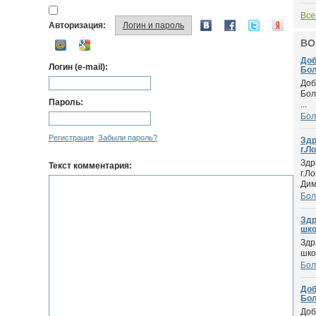
Все
Авторизация:
Логин и пароль
ВО
Доб
Логин (e-mail):
Бол
Доб
Бол
Пароль:
...
Бол
Регистрация
Забыли пароль?
Здр
г.Ло
Здр
Текст комментария:
г.Л
Дим.
Бол
Здр
шко.
Здр
шко
Бол
Доб
Бол
Доб