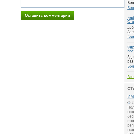
Бол
Бол
Оставить комментарий
доб
Стар
доб
Заг
Бол
Здр
пос
Здр
раз
Бол
Все
СТ
ИМ
2
Пол
воз
бес
шко
рег
воз