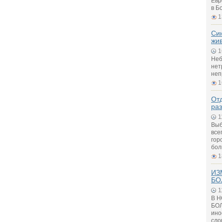
Евр
в Б
1
Си
жи
1
Неб
нет
неп
1
Отд
ра
1
Выб
все
гор
бол
1
ИЗ
БО
1
В 
БОЛ
ино
сло