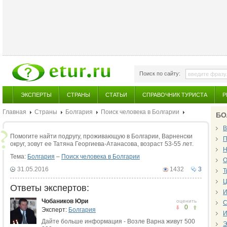
Поиск по сайту:
ЭКСПЕРТЫ
СТРАНЫ
СТАТЬИ
СПРАВОЧНИК ТУРИСТА
Р
Главная
Страны
Болгария
Поиск человека в Болгарии
БО
В
Помогите найти подругу, проживающую в Болгарии, Варненски
П
округ, зовут ее Татяна Георгиева-Атанасова, возраст 53-55 лет.
Н
Тема:
Болгария
–
Поиск человека в Болгарии
О
31.05.2016
1432
3
Т
Ц
Ответы экспертов:
И
Чобаников Юри
оценить
С
0
Эксперт:
Болгария
И
Дайте больше информация - Возле Варна живут 500
Э