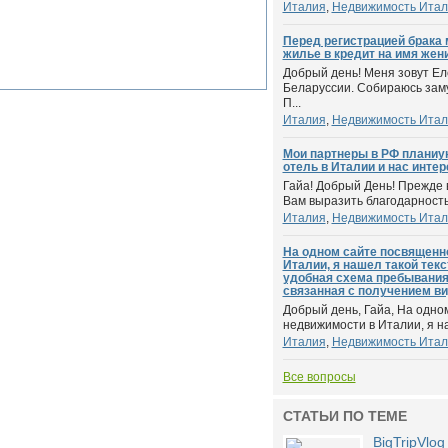
Италия
,
Недвижимость Итал
Перед регистрацией брака
жилье в кредит на имя жени
Добрый день! Меня зовут Ел
Беларуссии. Собираюсь зам
П...
Италия
,
Недвижимость Итал
Мои партнеры в РФ планиую
отель в Италии и нас интер
Гайа! Добрый День! Прежде 
Вам выразить благодарность 
Италия
,
Недвижимость Итал
На одном сайте посвященн
Италии, я нашел такой тек
удобная схема пребывания 
связанная с получением вид
Добрый день, Гайа, На одн
недвижимости в Италии, я на
Италия
,
Недвижимость Итал
Все вопросы
СТАТЬИ ПО ТЕМЕ
BigTripVlo