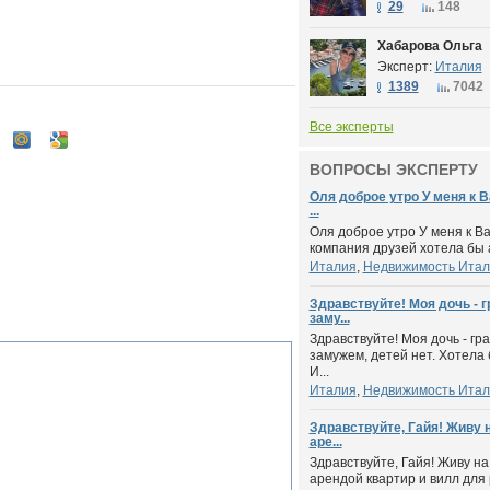
29
148
Хабарова Ольга
Эксперт:
Италия
1389
7042
Все эксперты
ВОПРОСЫ ЭКСПЕРТУ
Оля доброе утро У меня к 
...
Оля доброе утро У меня к В
компания друзей хотела бы а
Италия
,
Недвижимость Итал
Здравствуйте! Моя дочь - 
заму...
Здравствуйте! Моя дочь - гр
замужем, детей нет. Хотела
И...
Италия
,
Недвижимость Итал
Здравствуйте, Гайя! Живу 
аре...
Здравствуйте, Гайя! Живу н
арендой квартир и вилл для р