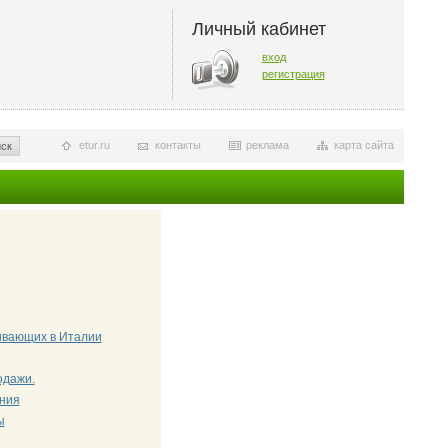
Личный кабинет
вход
регистрация
etur.ru
контакты
реклама
карта сайта
ск
живающих в Италии
одажи.
ения
ы