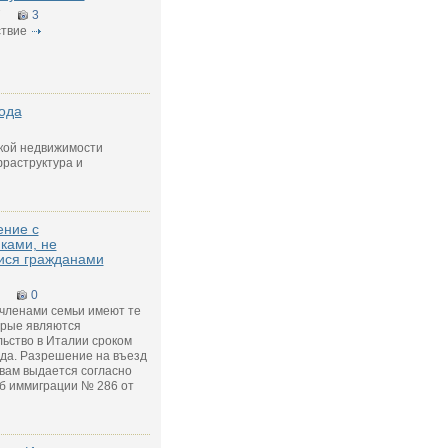
7
3
твие
ода
кой недвижимости
раструктура и
ение с
ками, не
ся гражданами
0
 членами семьи имеют те
орые являются
ьство в Италии сроком
ода. Разрешение на въезд
вам выдается согласно
об иммиграции № 286 от