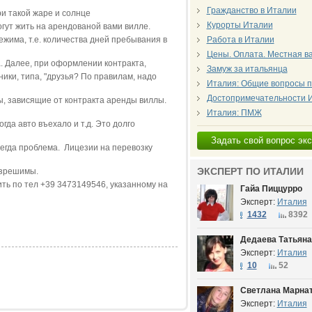
Гражданство в Италии
ри такой жаре и солнце
Курорты Италии
огут жить на арендованой вами вилле.
жима, т.е. количества дней пребывания в
Работа в Италии
Цены. Оплата. Местная в
 Далее, при оформлении контракта,
Замуж за итальянца
ники, типа, "друзья? По правилам, надо
Италия: Общие вопросы п
Достопримечательности 
ы, зависящие от контракта аренды виллы.
Италия: ПМЖ
огда авто въехало и т.д. Это долго
Задать свой вопрос эк
сегда проблема. Лицезии на перевозку
ЭКСПЕРТ ПО ИТАЛИИ
азрешимы.
ть по тел +39 3473149546, указанному на
Гайа Пиццурро
Эксперт:
Италия
1432
8392
Дедаева Татьяна
Эксперт:
Италия
10
52
Светлана Марна
Эксперт:
Италия