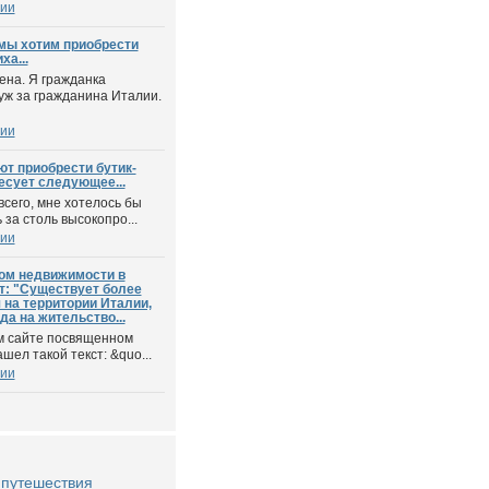
ии
 мы хотим приобрести
ха...
ена. Я гражданка
уж за гражданина Италии.
ии
т приобрести бутик-
есует следующее...
всего, мне хотелось бы
за столь высокопро...
ии
ом недвижимости в
ст: "Существует более
на территории Италии,
а на жительство...
ом сайте посвященном
шел такой текст: &quo...
ии
g путешествия