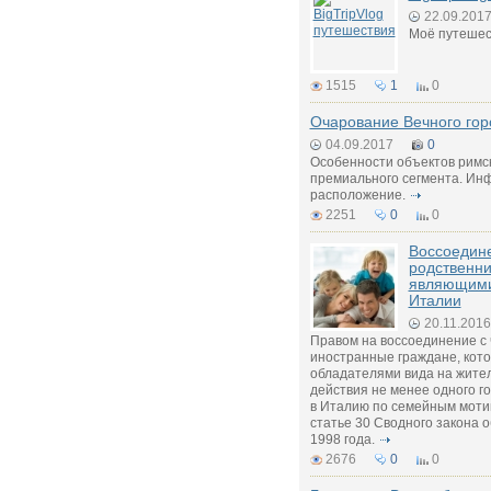
22.09.201
Моё путешес
1515
1
0
Очарование Вечного гор
04.09.2017
0
Особенности объектов римс
премиального сегмента. Инф
расположение.
2251
0
0
Воссоедин
родственни
являющими
Италии
20.11.2016
Правом на воссоединение с
иностранные граждане, кот
обладателями вида на жител
действия не менее одного г
в Италию по семейным моти
статье 30 Сводного закона 
1998 года.
2676
0
0