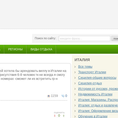
Поиск по сайту:
пои
А
РЕГИОНЫ
ВИДЫ ОТДЫХА
ИТАЛИЯ
Все темы
ей хотела бы арендовать виллу в Италии на
Транспорт Италии
исутствия 6-8 человек тк не всегда я смогу
Сицилия-общие вопросы
 номерах -сможет ли их встретить гр-н
Сицилия-отдых
Истории от русских, про
Недвижимость Италии
1159
0
Италия: Магазины. Распр
Италия: отдых и развлеч
Италия: Оформление виз
оценить
0
Обучение в Италии