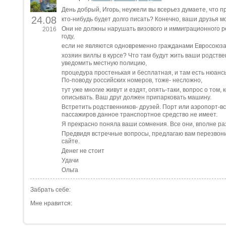
День добрый, Игорь, неужели вы всерьез думаете, что п
24.08
кто-нибудь будет долго писать? Конечно, ваши друзья м
Они не должны нарушать визового и иммиграционного ре
2016
году,
если не являются одновременно гражданами Евросоюза.
хозяин виллы в курсе? Что там будут жить ваши родстве
уведомить местную полицию,
процедура простенькая и бесплатная, и там есть нюанс
По-поводу российских номеров, тоже- несложно,
тут уже многие живут и ездят, опять-таки, вопрос о том, к
описывать. Ваш друг должен припарковать машину.
Встретить родственников- друзей. Порт или аэропорт-в
пассажиров данное транспортное средство не имеет.
Я прекрасно поняла ваши сомнения. Все они, вполне р
Предвидя встречные вопросы, предлагаю вам перезвони
сайте.
Денег не стоит
Удачи
Ольга
Забрать себе:
Мне нравится: