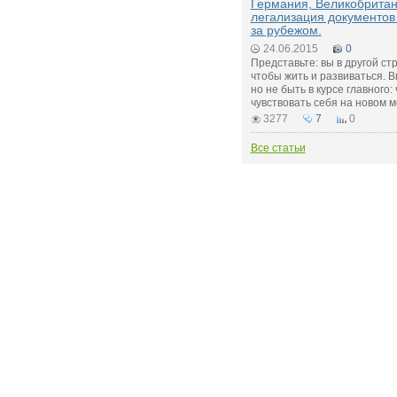
Германия, Великобритан
легализация документов
за рубежом.
24.06.2015
0
Представьте: вы в другой ст
чтобы жить и развиваться. В
но не быть в курсе главного:
чувствовать себя на новом м
3277
7
0
Все статьи