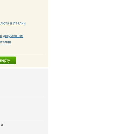
алюта в Италии
о документам
Италии
сперту
ти