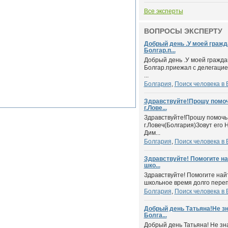
Все эксперты
ВОПРОСЫ ЭКСПЕРТУ
Добрый день .У моей гражд
Болгар.п...
Добрый день .У моей гражда
Болгар.приежал с делегацией
...
Болгария
,
Поиск человека в 
Здравствуйте!Прошу помоч
г.Лове...
Здравствуйте!Прошу помочь 
г.Ловеч(Болгария)Зовут его
Дим...
Болгария
,
Поиск человека в 
Здравствуйте! Помогите на
шко...
Здравствуйте! Помогите най
школьное время долго переп
Болгария
,
Поиск человека в 
Добрый день Татьяна!Не зн
Болга...
Добрый день Татьяна! Не зна