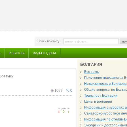
Поиск по сайту:
пои
А
РЕГИОНЫ
ВИДЫ ОТДЫХА
БОЛГАРИЯ
Все темы
обревых?
Получение гражданства Б
Недвижимость в Болгарии
Общие вопросы по Болга
1083
0
Транспорт Болгарии
Цены в Болгарии
Информация о курортах Б
оценить
0
Санаторно-курортное леч
Информация по отелям Б
Экскурсии и достопримеч