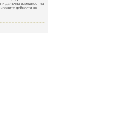
т и данъчна изрядност на
нираните дейности на
СЛЕДОВАТЬ ЗА НАМИ: