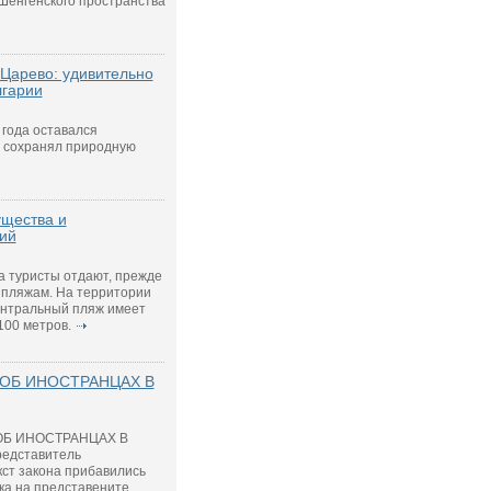
 Шенгенского пространства
Царево: удивительно
лгарии
года оставался
 сохранял природную
ущества и
ий
та туристы отдают, прежде
 пляжам. На территории
Центральный пляж имеет
100 метров.
 ОБ ИНОСТРАНЦАХ В
ОБ ИНОСТРАНЦАХ В
редставитель
кст закона прибавились
нка на представените