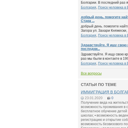
Болгарии. В последний раз я
Болгария
,
Поиск человека в 
добрый день. помогите най
Стара ...
добрый день. помогите найт
Загора ул. Захари Княжески, 
Болгария
,
Поиск человека в 
Здравствуйте. Я ищу свою 
последни...
Здравствуйте. Я ищу свою к
раз мы были в контакте в 1997
Болгария
,
Поиск человека в 
Все вопросы
СТАТЬИ ПО ТЕМЕ
ИММИГРАЦИЯ В БОЛГАР
23.01.2020
0
Получение вида на жительств
возможность проживания в ст
бесплатное обучение детей 
школах; • возможность веде
регистрацию и открытие соб
возможность безвизового п