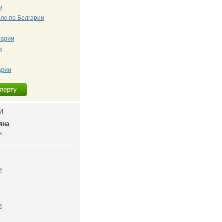
и
ле по Болгарии
гарии
и
арии
сперту
И
яна
я
6
я
я