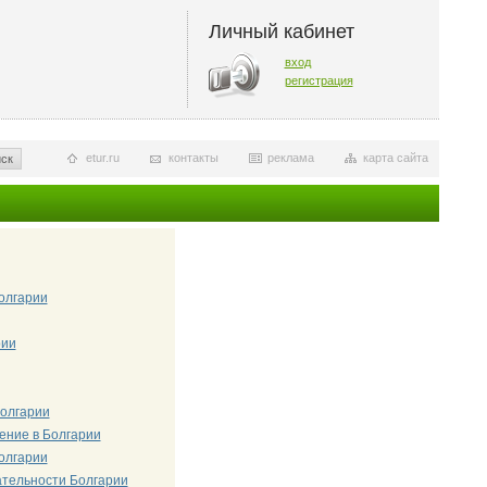
Личный кабинет
вход
регистрация
etur.ru
контакты
реклама
карта сайта
ск
олгарии
рии
олгарии
ение в Болгарии
олгарии
ательности Болгарии