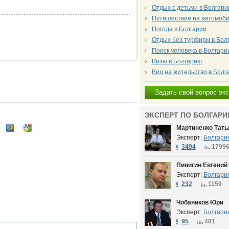
Отдых с детьми в Болгари
Путешествие на автомоби
Погода в Болгарии
Отдых без турфирм в Бол
Поиск человека в Болгари
Визы в Болгарию
Вид на жительство в Болг
Задать свой вопрос эк
ЭКСПЕРТ ПО БОЛГАРИ
Мартиненко Тать
Эксперт:
Болгари
3494
1799
Пинигин Евгений
Эксперт:
Болгари
232
1159
Чобаников Юри
Эксперт:
Болгари
95
481