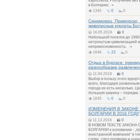
Евросоюза; • получение виз
в Болгарии;
1345
0
0
Синеморец, Приморско, 
живописные курорты Бо
16.05.2018
0
Небольшой поселок до 1990 
нетронутым цивилизацией и
неприкосновенность.
1646
23
0
Отдых в Бургасе: преим
разнообразие развлечен
11.04.2018
0
Выбор в пользу этого курор
всего, благодаря ухоженным
города их есть несколько. 
большую ширину – порядка 
1835
0
0
ИЗМЕНЕНИЯ В ЗАКОНЕ
БОЛГАРИИ В 2016 ГОДУ
11.12.2016
0
В НОВОМ ТЕКСТЕ ЗАКОНА 
БОЛГАРИИ к основанию - „п
иностранной компании” в те
слова „след проверка и оце