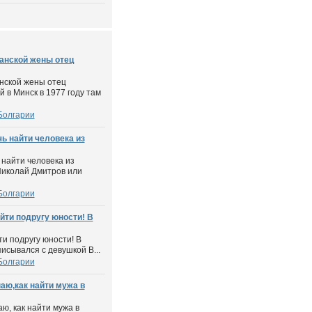
анской жены отец
нской жены отец
 в Минск в 1977 году там
Болгарии
ь найти человека из
найти человека из
 Николай Дмитров или
Болгарии
йти подругу юности! В
ти подругу юности! В
исывался с девушкой В...
Болгарии
аю,как найти мужа в
ю, как найти мужа в