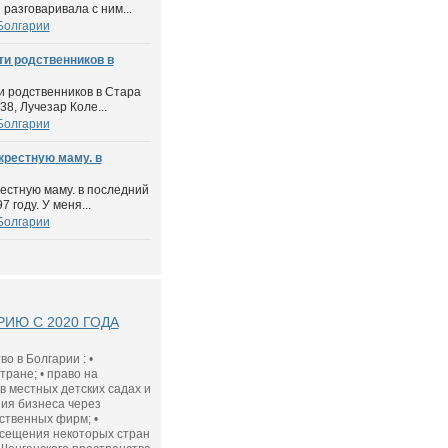
 разговаривала с ним...
Болгарии
ти родственников в
и родственников в Стара
38, Лучезар Коле...
Болгарии
крестную маму. в
рестную маму. в последний
 году. У меня...
Болгарии
ИЮ С 2020 ГОДА
о в Болгарии : •
ране; • право на
в местных детских садах и
ния бизнеса через
ственных фирм; •
осещения некоторых стран