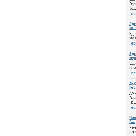
Гер
уех.
Гер
Здр
ка...
Здр
каз
Гер
Здр
муж
Здр
нем
Гер
Доб
Гер
Доб
Гер
Гр...
Гер
Чел
A...
Чел
Ant