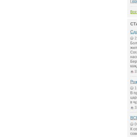
Гер
Все
СТ
Сд
2
Бол
жил
Сог
нас
Бер
каж
3
Рож
1
В п
цар
в ч
3
ВС
0
К с
сов