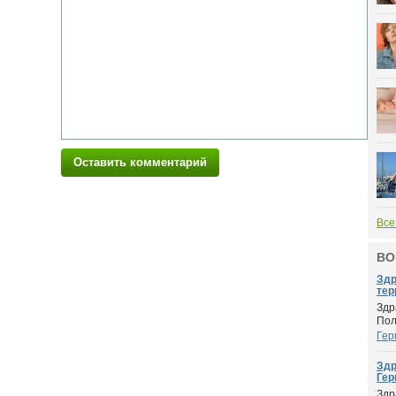
Оставить комментарий
Все
ВО
Здр
тер
Здр
Пол
Гер
Здр
Гер
Здр