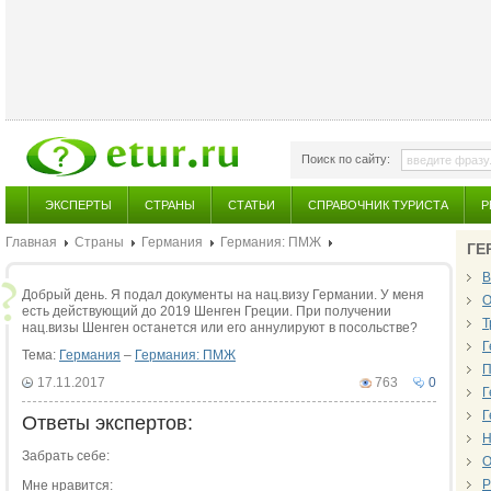
Поиск по сайту:
ЭКСПЕРТЫ
СТРАНЫ
СТАТЬИ
СПРАВОЧНИК ТУРИСТА
Р
Главная
Страны
Германия
Германия: ПМЖ
ГЕ
В
Добрый день. Я подал документы на нац.визу Германии. У меня
О
есть действующий до 2019 Шенген Греции. При получении
Т
нац.визы Шенген останется или его аннулируют в посольстве?
Г
Тема:
Германия
–
Германия: ПМЖ
П
17.11.2017
763
0
Г
Г
Ответы экспертов:
Н
Забрать себе:
О
Р
Мне нравится: