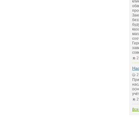
кли
обв
про
Зак
без
буд
каз
маг
соо
Гер
зав
сов
2
На
2
При
нас
осн
учё
2
Все