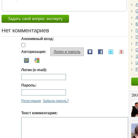
А
О
Д
Задать свой вопрос эксперту
В
Нет комментариев
Г
П
Анонимный вход:
Р
О
Авторизация:
Логин и пароль
З
Ц
Р
Логин (e-mail):
Пароль:
ЭК
Регистрация
Забыли пароль?
Текст комментария: