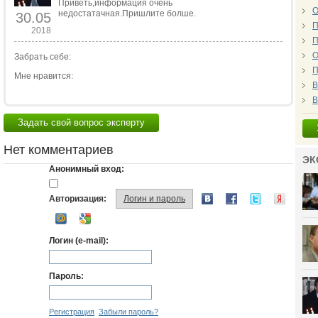
Приветь,информация очень
О
недостатачная.Пришлите болше.
30.05
П
2018
П
О
Забрать себе:
П
Мне нравится:
В
В
Задать свой вопрос эксперту
Нет комментариев
ЭК
Анонимный вход:
Авторизация:
Логин и пароль
Логин (e-mail):
Пароль:
Регистрация
Забыли пароль?