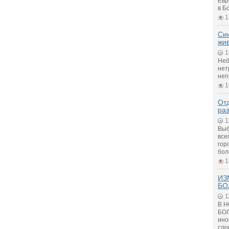
Евр
в Б
1
Си
жи
1
Неб
нет
неп
1
Отд
ра
1
Выб
все
гор
бол
1
ИЗ
БО
1
В 
БОЛ
ино
сло