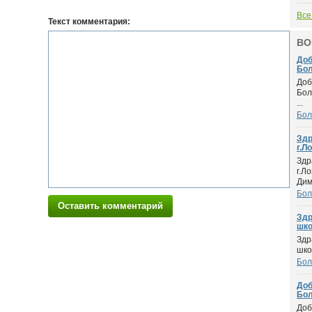
Все
Текст комментария:
ВО
Доб
Бол
Доб
Бол
...
Бол
Здр
г.Ло
Здр
г.Л
Дим.
Бол
Оставить комментарий
Здр
шко.
Здр
шко
Бол
Доб
Бол
Доб