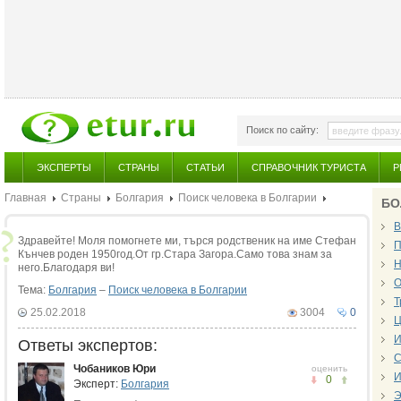
Поиск по сайту:
ЭКСПЕРТЫ
СТРАНЫ
СТАТЬИ
СПРАВОЧНИК ТУРИСТА
Р
Главная
Страны
Болгария
Поиск человека в Болгарии
БО
В
Здравейте! Моля помогнете ми, търся родственик на име Стефан
П
Кънчев роден 1950год.От гр.Стара Загора.Само това знам за
Н
него.Благодаря ви!
О
Тема:
Болгария
–
Поиск человека в Болгарии
Т
25.02.2018
3004
0
Ц
И
Ответы экспертов:
С
Чобаников Юри
оценить
И
0
Эксперт:
Болгария
Э