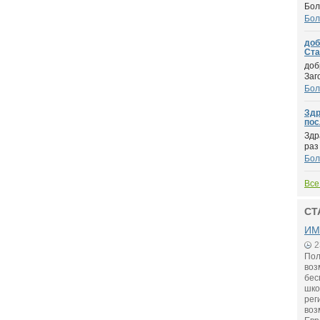
Бол
Бол
доб
Стар
доб
Заг
Бол
Здр
пос
Здр
раз
Бол
Все
СТ
ИМ
2
Пол
воз
бес
шко
рег
воз