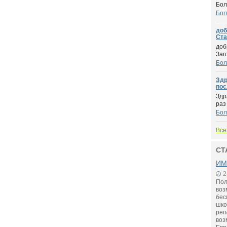
Бол
Бол
доб
Стар
доб
Заг
Бол
Здр
пос
Здр
раз
Бол
Все
СТ
ИМ
2
Пол
воз
бес
шко
рег
воз