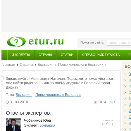
Поиск по сайту:
ЭКСПЕРТЫ
СТРАНЫ
СТАТЬИ
СПРАВОЧНИК ТУРИСТА
Р
Главная
Страны
Болгария
Поиск человека в Болгарии
БО
В
Здравствуйте! Меня зовут Наталия. Подскажите пожалуйста как
П
мне найти родственников по моему дедушке в Болгарии город
Н
Варна?
О
Тема:
Болгария
–
Поиск человека в Болгарии
Т
31.03.2018
1014
0
Ц
И
Ответы экспертов:
С
Чобаников Юри
оценить
И
0
Эксперт:
Болгария
Э