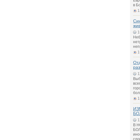
Евр
в Б
1
Си
жи
1
Неб
нет
неп
1
Отд
ра
1
Выб
все
гор
бол
1
ИЗ
БО
1
В 
БОЛ
ино
сло