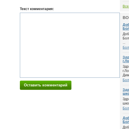
Все
Текст комментария:
ВО
Доб
Бол
Доб
Бол
...
Бол
Здр
г.Ло
Здр
г.Л
Дим.
Бол
Оставить комментарий
Здр
шко.
Здр
шко
Бол
Доб
Бол
Доб