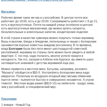
Магазины
Рабочее время такое же как и у российских. В центре почти все
работают до 19:00, есть и до 20:00. Супермаркеты работают с 9 до 21,
есть и круглосуточные. Почти на каждой улице /особенно в центре/
есть круглосуточные магазинчики, где можно купить сигареты,
безалкогольные и алкогольные напитки, кондитерские изделия.
В этой стране в качестве сувенира можно покупать только керамику.
Вазы и вазочки, блюда и блюдечки, пепельницы и чашки с болгарским
орнаментом хорошо известны каждому россиянину. В те времена,
когда
Болгария
была без пяти минут шестнадцатой советской
республикой, керамику из страны лечо можно было увидеть в любой
квартире. С тех пор, надо полагать, многое успело придти в
негодность. Так что, загорая в Албене или Бургасе, вы имеете шанс
затовариться знакомой с детства керамикой еще раз.
Можно привезти и местное вино. Бутылка, например, розового
"Муската" обойдется в $$3-5. Употреблять болгарские вина надо
аккуратно. Поскольку их воздушно-ягодный вкус весьма обманчив:
пьется легко - пьянеется быстро и совершенно незаметно. А утром
тяжело!.. Местная водка ракия ($$10-15) на любителя - градус ниже,
чем у российской, и специфический вкус.
Праздники
1 января - Новый Год