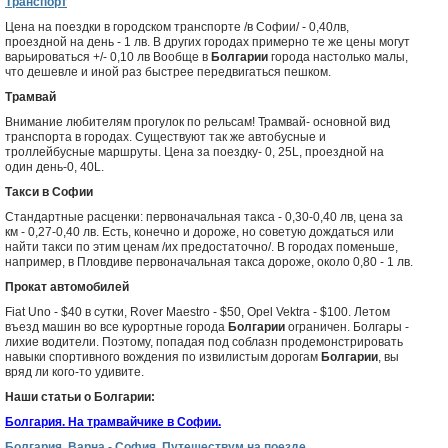
Транспорт
Цена на поездки в городском транспорте /в Софии/ - 0,40лв,
проездной на день - 1 лв. В других городах примерно те же цены могут
варьироваться +/- 0,10 лв Вообще в
Болгарии
города настолько малы,
что дешевле и иной раз быстрее передвигаться пешком.
Трамвай
Внимание любителям прогулок по рельсам! Трамвай- основной вид
транспорта в городах. Существуют так же автобусные и
троллейбусные маршруты. Цена за поездку- 0, 25L, проездной на
один день-0, 40L.
Такси в Софии
Стандартные расценки: первоначальная такса - 0,30-0,40 лв, цена за
км - 0,27-0,40 лв. Есть, конечно и дороже, но советую дождаться или
найти такси по этим ценам /их предостаточно/. В городах поменьше,
например, в Пловдиве первоначальная такса дороже, около 0,80 - 1 лв.
Прокат автомобилей
Fiat Uno - $40 в сутки, Rover Maestro - $50, Opel Vektra - $100. Летом
въезд машин во все курортные города
Болгарии
ограничен. Болгары -
лихие водители. Поэтому, попадая под соблазн продемонстрировать
навыки спортивного вождения по извилистым дорогам
Болгарии
, вы
вряд ли кого-то удивите.
Наши статьи о Болгарии:
Болгария. На трамвайчике в Софии.
Болгария. Варна - София. Путешествум на поезде