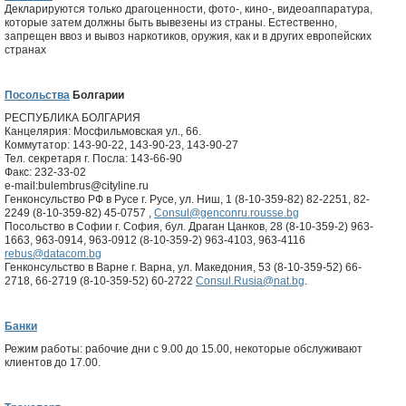
Декларируются только драгоценности, фото-, кино-, видеоаппаратура,
которые затем должны быть вывезены из страны. Естественно,
запрещен ввоз и вывоз наркотиков, оружия, как и в других европейских
странах
Посольства
Болгарии
РЕСПУБЛИКА БОЛГАРИЯ
Канцелярия: Мосфильмовская ул., 66.
Коммутатор: 143-90-22, 143-90-23, 143-90-27
Тел. секретаря г. Посла: 143-66-90
Факс: 232-33-02
e-mail:bulembrus@cityline.ru
Генконсульство РФ в Русе г. Русе, ул. Ниш, 1 (8-10-359-82) 82-2251, 82-
2249 (8-10-359-82) 45-0757
,
Consul@genconru.rousse.bg
Посольство в Софии г. София, бул. Драган Цанков, 28 (8-10-359-2) 963-
1663, 963-0914, 963-0912 (8-10-359-2) 963-4103, 963-4116
rebus@datacom.bg
Генконсульство в Варне г. Варна, ул. Македония, 53 (8-10-359-52) 66-
2718, 66-2719 (8-10-359-52) 60-2722
Consul.Rusia@nat.bg
.
Банки
Режим работы: рабочие дни с 9.00 до 15.00, некоторые обслуживают
клиентов до 17.00.