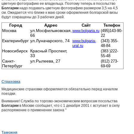
цветную фотографию ее владельца. Поэтому теперь в посольство
Болгарии
надо подавать цветную фотографию размером 3,5 на 4,5
см. Ожидается что ближе к маю сроки оформления болгарской визы
будут сокращены до 3 рабочих дней.
Город
Адрес
Сайт
Телефон
Москва
ул.Мосфильмовская,
www.bolgaria.ru
(495)143-90-
66
22
Екатеринбург
ул.Луначарского, 74
www.bulgaria-
(343) 355-
ural.ru
48-84
Новосибирск
Красный Проспект,
(383 )222-
33
55-48
Санкт-
ул.Рылеева, 27
(812) 273-
Петербург
69-69
Страховка
Медицинские страховки оформляются обязательно перед началом
поездки.
Внимание! Служба по торгово-экономическим вопросам посольства
Болгарии
в Москве сообщает, что с 1 декабря 2001 г. вступает в силу
распоряжение о применении закона "
Таможня