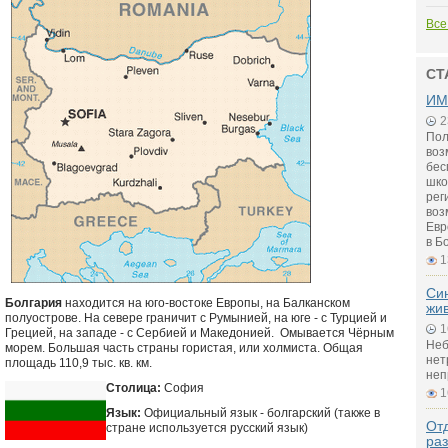
Все
СТ
ИМ
2
Пол
воз
бес
шко
рег
воз
Евр
в Б
1
Си
Болгария
находится на юго-востоке Европы, на Балканском
жи
полуострове. На севере граничит с Румынией, на юге - с Турцией и
1
Грецией, на западе - с Сербией и Македонией. Омывается Чёрным
Неб
морем. Большая часть страны гористая, или холмиста. Общая
нет
площадь 110,9 тыс. кв. км.
неп
Столица:
София
1
Язык:
Официальный язык - болгарский (также в
Отд
стране используется русский язык)
ра