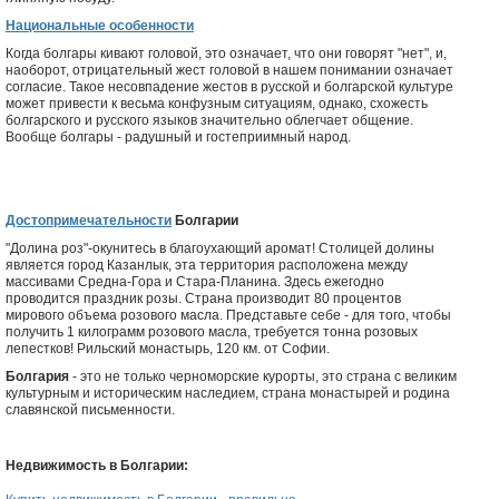
Национальные особенности
Когда болгары кивают головой, это означает, что они говорят "нет", и,
наоборот, отрицательный жест головой в нашем понимании означает
согласие. Такое несовпадение жестов в русской и болгарской культуре
может привести к весьма конфузным ситуациям, однако, схожесть
болгарского и русского языков значительно облегчает общение.
Вообще болгары - радушный и гостеприимный народ.
Достопримечательности
Болгарии
"Долина роз"-окунитесь в благоухающий аромат! Столицей долины
является город Казанлык, эта территория расположена между
массивами Средна-Гора и Стара-Планина. Здесь ежегодно
проводится праздник розы. Страна производит 80 процентов
мирового объема розового масла. Представьте себе - для того, чтобы
получить 1 килограмм розового масла, требуется тонна розовых
лепестков! Рильский монастырь, 120 км. от Софии.
Болгария
- это не только черноморские курорты, это страна с великим
культурным и историческим наследием, страна монастырей и родина
славянской письменности.
Недвижимость в Болгарии: