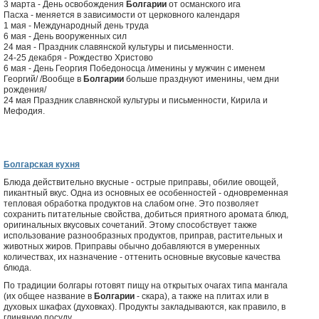
3 марта - День освобождения
Болгарии
от османского ига
Пасха - меняется в зависимости от церковного календаря
1 мая - Международный день труда
6 мая - День вооруженных сил
24 мая - Праздник славянской культуры и письменности.
24-25 декабря - Рождество Христово
6 мая - День Георгия Победоносца /именины у мужчин с именем
Георгий/ /Вообще в
Болгарии
больше празднуют именины, чем дни
рождения/
24 мая Праздник славянской культуры и письменности, Кирила и
Мефодия.
Болгарская кухня
Блюда действительно вкусные - острые приправы, обилие овощей,
пикантный вкус. Одна из основных ее особенностей - одновременная
тепловая обработка продуктов на слабом огне. Это позволяет
сохранить питательные свойства, добиться приятного аромата блюд,
оригинальных вкусовых сочетаний. Этому способствует также
использование разнообразных продуктов, приправ, растительных и
животных жиров. Приправы обычно добавляются в умеренных
количествах, их назначение - оттенить основные вкусовые качества
блюда.
По традиции болгары готовят пищу на открытых очагах типа мангала
(их общее название в
Болгарии
- скара), а также на плитах или в
духовых шкафах (духовках). Продукты закладываются, как правило, в
глиняную посуду.