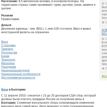
Население:
8,5 миллионов человек, в основном болгары. На
1
территории страны также проживают турки, русские, греки, армяне и
Выб
цыгане.
все
гор
Религия
бол
Православие
1
Деньги
Денежная единица - лев. (BGL). 1 лев=100 стотинок. Ввоз и вывоз
ИЗ
иностранной валюты не ограничен
БО
1
Виза
В 
Страховка
БОЛ
Таможня
ино
Посольства
сло
Банки
док
Транспорт
дру
Магазины
пре
Праздники
2
Национальная кухня
Национальные особенности
Все
Достопримечательности
Виза
в Болгарию
С 11 апреля 2002г. снизился с 23 до 20 долларов США сбор, который
должны были платить граждане России за получение визы в
Болгарию
. Снижение консульского сбора сопровождали изменения
внешнего вида самой визы. Виза включает в себя сосканированную