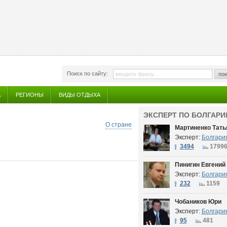
Поиск по сайту:
пои
А
РЕГИОНЫ
ВИДЫ ОТДЫХА
ЭКСПЕРТ ПО БОЛГАРИ
О стране
Мартиненко Тать
Эксперт:
Болгари
3494
1799
Пинигин Евгений
Эксперт:
Болгари
232
1159
Чобаников Юри
Эксперт:
Болгари
95
481