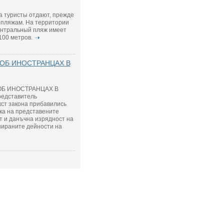
та туристы отдают, прежде
 пляжам. На территории
Центральный пляж имеет
100 метров.
 ОБ ИНОСТРАНЦАХ В
ОБ ИНОСТРАНЦАХ В
редставитель
кст закона прибавились
нка на представените
т и данъчна изрядност на
нираните дейности на