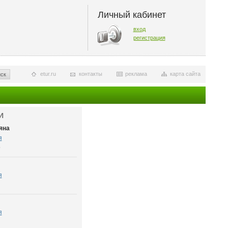
Личный кабинет
вход
регистрация
etur.ru
контакты
реклама
карта сайта
ск
И
яна
я
6
я
я