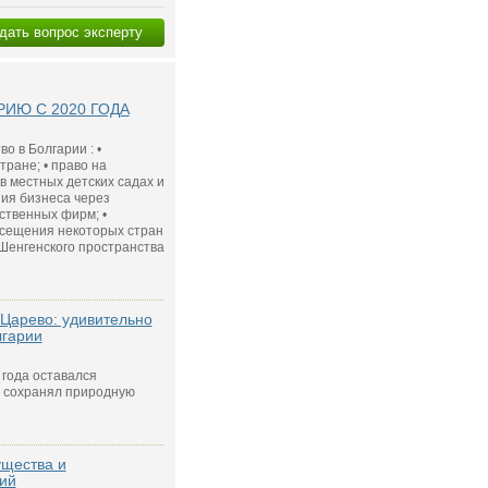
дать вопрос эксперту
ИЮ С 2020 ГОДА
о в Болгарии : •
ране; • право на
в местных детских садах и
ния бизнеса через
ственных фирм; •
осещения некоторых стран
 Шенгенского пространства
Царево: удивительно
лгарии
года оставался
 сохранял природную
ущества и
ий