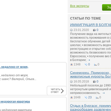
Все эксперты
За
СТАТЬИ ПО ТЕМЕ
ИММИГРАЦИЯ В БОЛГАР
23.01.2020
0
Получение вида на жительств
возможность проживания в ст
бесплатное обучение детей 
школах; • возможность веде
регистрацию и открытие соб
возможность безвизового п
Евросоюза; • получение виз
в Болгарии;
1348
0
0
 недалеко от моря,
Синеморец, Приморско, 
 недалеко от моря,
живописные курорты Бо
 шанс? Валерий, Ольга...
16.05.2018
0
Небольшой поселок до 1990 
читать
нетронутым цивилизацией и
ответ
неприкосновенность.
1648
23
0
 недорогая квартира
Отдых в Бургасе: преим
разнообразие развлечен
и недорогая квартира