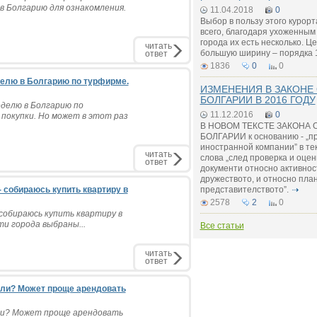
в Болгарию для ознакомления.
11.04.2018
0
Выбор в пользу этого курор
всего, благодаря ухоженным
города их есть несколько. 
читать
большую ширину – порядка 
ответ
1836
0
0
делю в Болгарию по турфирме.
ИЗМЕНЕНИЯ В ЗАКОНЕ
БОЛГАРИИ В 2016 ГОДУ
делю в Болгарию по
11.12.2016
0
 покупки. Но может в этот раз
В НОВОМ ТЕКСТЕ ЗАКОНА 
БОЛГАРИИ к основанию - „п
иностранной компании” в те
читать
слова „след проверка и оце
ответ
документи относно активнос
дружеството, и относно пла
- собираюсь купить квартиру в
представителството”.
2578
2
0
 собираюсь купить квартиру в
ти города выбраны...
Все статьи
читать
ответ
мли? Может проще арендовать
мли? Может проще арендовать