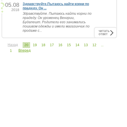
05.08
Здравствуйте.Пытаюсь найти корни по
прадеду. Он ...
2018
Здравствуйте. Пытаюсь найти корни по
прадеду. Он уроженец Венгрии,
Будапешт. Родители его занимались
пошивом одежды и имели магазинчик по
продаже с...
читать
ответ
Назад
20
19
18
17
16
15
14
13
12
...
Вперед
1