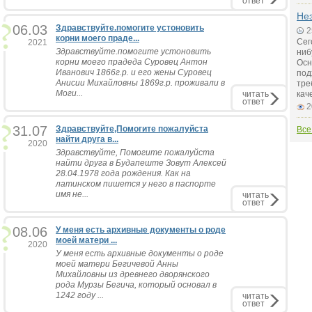
ответ
Не
06.03
Здравствуйте.помогите устоновить
2
корни моего праде...
Сег
2021
Здравствуйте.помогите устоновить
ниб
корни моего прадеда Суровец Антон
Осн
Иванович 1866г.р. и его жены Суровец
под
Анисии Михайловны 1869г.р. проживали в
тре
Моги...
читать
кач
ответ
2
31.07
Здравствуйте,Помогите пожалуйста
Все
найти друга в...
2020
Здравствуйте, Помогите пожалуйста
найти друга в Будапеште Зовут Алексей
28.04.1978 года рождения. Как на
латинском пишется у него в паспорте
имя не...
читать
ответ
08.06
У меня есть архивные документы о роде
моей матери ...
2020
У меня есть архивные документы о роде
моей матери Бегичевой Анны
Михайловны из древнего дворянского
рода Мурзы Бегича, который основал в
1242 году ...
читать
ответ