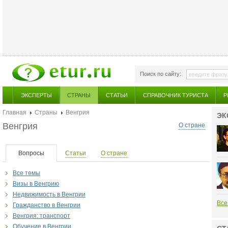
Поиск по сайту:
ЭКСПЕРТЫ
СТРАНЫ
СТАТЬИ
СПРАВОЧНИК ТУРИСТА
Р
Главная
Страны
Венгрия
ЭК
Венгрия
О стране
Вопросы
Статьи
О стране
Все темы
Визы в Венгрию
Недвижимость в Венгрии
Все
Гражданство в Венгрии
Венгрия: транспорт
Обучение в Венгрии