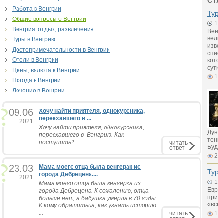
СТ
Работа в Венгрии
Ту
Общие вопросы о Венгрии
1
Венгрия: отдых, развлечения
Вен
вел
Туры в Венгрию
изв
Достопримечательности в Венгрии
спи
Отели в Венгрии
кот
сут
Цены, валюта в Венгрии
1
Погода в Венгрии
Лечение в Венгрии
09.06
Хочу найти приятеля, однокурсника,
переехавшего в ...
2021
Хочу найти приятеля, однокурсника,
Дун
переехавшего в Венгрию. Как
тен
поступить?...
читать
Буд
ответ
2
23.03
Мама моего отца была венгерак ис
Тур
города Дебрецена....
2021
1
Мама моего отца была венгерка из
Евр
города Дебрецена. К сожалению, отца
при
больше нет, а бабушка умерла в 70 годы.
«вс
К кому обратитьца, как узнать историю
...
читать
1