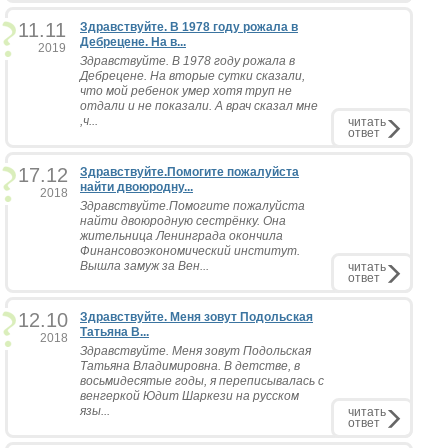
11.11
Здравствуйте. В 1978 году рожала в
Дебрецене. На в...
2019
Здравствуйте. В 1978 году рожала в
Дебрецене. На вторые сутки сказали,
что мой ребенок умер хотя труп не
отдали и не показали. А врач сказал мне
,ч...
читать
ответ
17.12
Здравствуйте.Помогите пожалуйста
найти двоюродну...
2018
Здравствуйте.Помогите пожалуйста
найти двоюродную сестрёнку. Она
жительница Ленинграда окончила
Финансовоэкономический институт.
Вышла замуж за Вен...
читать
ответ
12.10
Здравствуйте. Меня зовут Подольская
Татьяна В...
2018
Здравствуйте. Меня зовут Подольская
Татьяна Владимировна. В детстве, в
восьмидесятые годы, я переписывалась с
венгеркой Юдит Шаркези на русском
язы...
читать
ответ