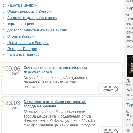
СТ
Работа в Венгрии
Ту
Общие вопросы о Венгрии
1
Венгрия: отдых, развлечения
Вен
вел
Туры в Венгрию
изв
Достопримечательности в Венгрии
спи
Отели в Венгрии
кот
сут
Цены, валюта в Венгрии
1
Погода в Венгрии
Лечение в Венгрии
09.06
Хочу найти приятеля, однокурсника,
переехавшего в ...
2021
Хочу найти приятеля, однокурсника,
Дун
переехавшего в Венгрию. Как
тен
поступить?...
читать
Буд
ответ
2
23.03
Мама моего отца была венгерак ис
Тур
города Дебрецена....
2021
1
Мама моего отца была венгерка из
Евр
города Дебрецена. К сожалению, отца
при
больше нет, а бабушка умерла в 70 годы.
«вс
К кому обратитьца, как узнать историю
...
читать
1