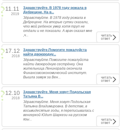
11.11
Здравствуйте. В 1978 году рожала в
Дебрецене. На в...
2019
Здравствуйте. В 1978 году рожала в
Дебрецене. На вторые сутки сказали,
что мой ребенок умер хотя труп не
отдали и не показали. А врач сказал мне
,ч...
читать
ответ
17.12
Здравствуйте.Помогите пожалуйста
найти двоюродну...
2018
Здравствуйте.Помогите пожалуйста
найти двоюродную сестрёнку. Она
жительница Ленинграда окончила
Финансовоэкономический институт.
Вышла замуж за Вен...
читать
ответ
12.10
Здравствуйте. Меня зовут Подольская
Татьяна В...
2018
Здравствуйте. Меня зовут Подольская
Татьяна Владимировна. В детстве, в
восьмидесятые годы, я переписывалась с
венгеркой Юдит Шаркези на русском
язы...
читать
ответ