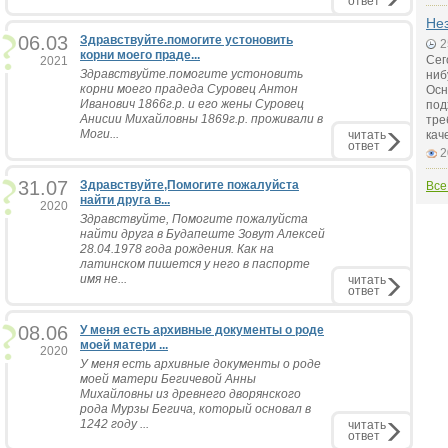
ответ
Не
06.03
Здравствуйте.помогите устоновить
2
корни моего праде...
Сег
2021
Здравствуйте.помогите устоновить
ниб
корни моего прадеда Суровец Антон
Осн
Иванович 1866г.р. и его жены Суровец
под
Анисии Михайловны 1869г.р. проживали в
тре
Моги...
читать
кач
ответ
2
31.07
Здравствуйте,Помогите пожалуйста
Все
найти друга в...
2020
Здравствуйте, Помогите пожалуйста
найти друга в Будапеште Зовут Алексей
28.04.1978 года рождения. Как на
латинском пишется у него в паспорте
имя не...
читать
ответ
08.06
У меня есть архивные документы о роде
моей матери ...
2020
У меня есть архивные документы о роде
моей матери Бегичевой Анны
Михайловны из древнего дворянского
рода Мурзы Бегича, который основал в
1242 году ...
читать
ответ