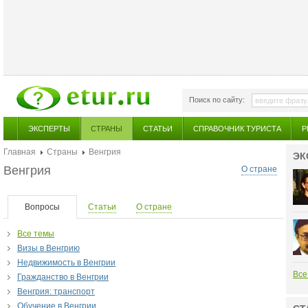
Поиск по сайту:
ЭКСПЕРТЫ
СТРАНЫ
СТАТЬИ
СПРАВОЧНИК ТУРИСТА
Р
Главная
Страны
Венгрия
ЭК
Венгрия
О стране
Вопросы
Статьи
О стране
Все темы
Визы в Венгрию
Недвижимость в Венгрии
Все
Гражданство в Венгрии
Венгрия: транспорт
Обучение в Венгрии