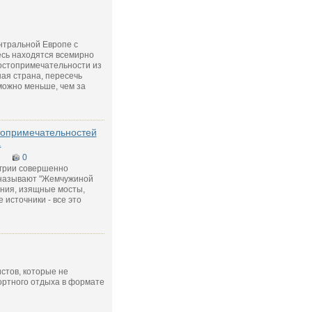
нтральной Европе с
есь находятся всемирно
остопримечательности из
ая страна, пересечь
можно меньше, чем за
топримечательностей
.
7
0
грии совершенно
называют "Жемчужиной
ания, изящные мосты,
 источники - все это
стов, которые не
ортного отдыха в формате