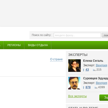
Поиск по сайту:
пои
А
РЕГИОНЫ
ВИДЫ ОТДЫХА
ЭКСПЕРТЫ
О стране
Елена Сегаль
Эксперт:
Венгрия
43
215
Суровцев Эдуар
Эксперт:
Венгрия
878
4399
Все эксперты
За