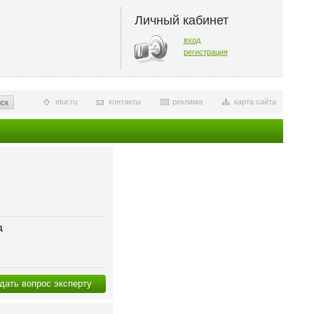
Личный кабинет
вход
регистрация
etur.ru
контакты
реклама
карта сайта
ск
д
дать вопрос эксперту