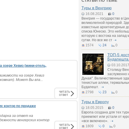
СТАТЬИ ПО ТЕМЕ
Туры в Венгрию
16.08.2021
0
Венгрия — государство в Це
великолепной природой. Зд
известные архитектурные д
списка Юнеско. Это небольш
которую с востока на запад 
сутки. Но все же ст
1574
24
0
ТОП-5 дос
Будапешта
03.10.201
 озере Хевиз (мини-отель,
Столицу Вен
заслуженно 
вижимости на озере Хевиз
Дуная". Величественные зд
комнат). Может Вы вла...
тенистые аллеи, термальные
Будапешт.
читать
2798
23
0
ответ
Туры в Европу
х контор по продаже
18.05.2015
0
Европа создана для тех тури
одарна за ответ на
приемлют или устали от кур
адежности венгерских контор
«все включено».
читать
1809
0
0
ответ