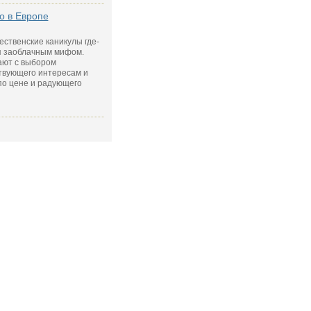
о в Европе
ественские каникулы где-
я заоблачным мифом.
ают с выбором
твующего интересам и
по цене и радующего