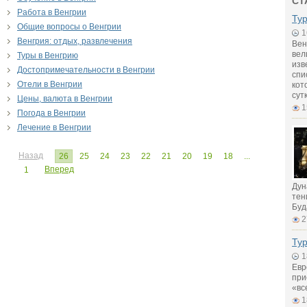
СТ
Работа в Венгрии
Ту
Общие вопросы о Венгрии
1
Венгрия: отдых, развлечения
Вен
вел
Туры в Венгрию
изв
Достопримечательности в Венгрии
спи
Отели в Венгрии
кот
сут
Цены, валюта в Венгрии
1
Погода в Венгрии
Лечение в Венгрии
Назад
26
25
24
23
22
21
20
19
18
...
Вперед
1
Дун
тен
Буд
2
Тур
1
Евр
при
«вс
1