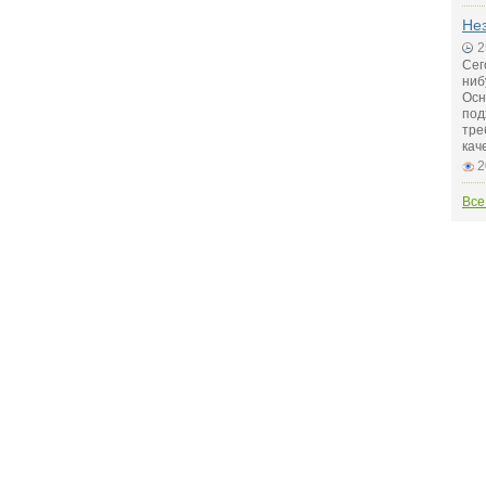
Не
2
Сег
ниб
Осн
под
тре
кач
2
Все