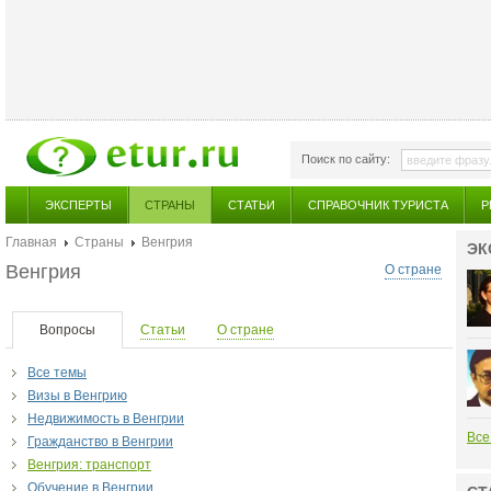
Поиск по сайту:
ЭКСПЕРТЫ
СТРАНЫ
СТАТЬИ
СПРАВОЧНИК ТУРИСТА
Р
Главная
Страны
Венгрия
ЭК
Венгрия
О стране
Вопросы
Статьи
О стране
Все темы
Визы в Венгрию
Недвижимость в Венгрии
Все
Гражданство в Венгрии
Венгрия: транспорт
Обучение в Венгрии