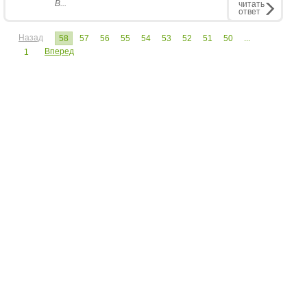
В...
читать
ответ
Назад
58
57
56
55
54
53
52
51
50
...
Вперед
1