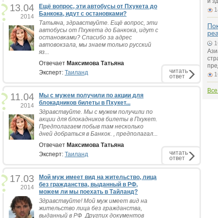
и з
13.04
Ещё вопрос, эти автобусы от Пхукета до
1
Банкока, идут с остановками?
2014
Татьяна, здравствуйте. Ещё вопрос, эти
Пок
автобусы от Пхукета до Банкока, идут с
ре
остановками? Спасибо за адрес
1
автовокзала, мы знаем только русский
Ази
яз...
стр
Отвечает
Максимова Татьяна
пре
читать
Эксперт:
Таиланд
1
ответ
Все
11.04
Мы с мужем получили по акции для
блокадников билеты в Пхукет...
2014
Здравствуйте. Мы с мужем получили по
акции для блокадников билеты в Пхукет.
Предполагаем побыв там несколько
дней добраться в Банкок. , предполагал...
Отвечает
Максимова Татьяна
читать
Эксперт:
Таиланд
ответ
17.03
Мой муж имеет вид на жительство, лица
без гражданства, выданный в РФ,
2014
можем ли мы поехать в Тайланд?
Здравствуйте! Мой муж имеет вид на
жительство лица без гражданства,
выданный в РФ Другпих документов