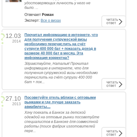
удостоверяющих личность у него не
было. ...
Отвечает
Роман
читать
Эксперт:
Все о визах
ответ
12.03
Прочитал информацию в интернете, что
для получения супружеской визы
2014
необходимо перечислить на счёт
супруги 400 000 бат + показать доход в
размере 40 000 бат в месяц. Эта
информация корректна?
Здравствуйте, Наталья! Прочитал
информацию в интернете, что для
получения супружеской визы необходимо
перечислить на счёт супруги 400 000
бат + пок...
читать
ответ
27.10
Посоветуйте отель вблизи с оптовыми
рынками и где лучше заказать
2013
авиабилеты....
Хочу поехать в Банкок за детской
одеждой на оптовые рынки посоветуйте
специалистов в Банкоке для совместной
работы (поиск фабрик изготовителей
пере...
читать
ответ