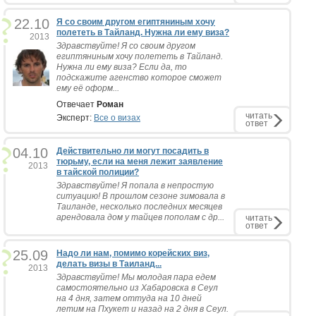
22.10
Я со своим другом египтяниным хочу
полететь в Тайланд. Нужна ли ему виза?
2013
Здравствуйте! Я со своим другом
египтяниным хочу полететь в Тайланд.
Нужна ли ему виза? Если да, то
подскажите агенство которое сможет
ему её оформ...
Отвечает
Роман
читать
Эксперт:
Все о визах
ответ
04.10
Действительно ли могут посадить в
тюрьму, если на меня лежит заявление
2013
в тайской полиции?
Здравствуйте! Я попала в непростую
ситуацию! В прошлом сезоне зимовала в
Таиланде, несколько последних месяцев
арендовала дом у тайцев пополам с др...
читать
ответ
25.09
Надо ли нам, помимо корейских виз,
делать визы в Таиланд...
2013
Здравствуйте! Мы молодая пара едем
самостоятельно из Хабаровска в Сеул
на 4 дня, затем оттуда на 10 дней
летим на Пхукет и назад на 2 дня в Сеул.