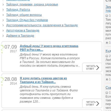
СТ
Тайланд: прививки, охрана здоровья
Зи
Тайланд: Работа
тур
Тайланд: общие вопросы
1
Таи
Таиланд: Отдых без турфирм
лаг
Достопримечательности, развлечения в Таиланде
хра
Автотуризм в Таиланде
мил
пут
Дайвинг в Таиланде
рас
1
07.09
Добрый день! У моего мужа египтянина
РВП в России....
Куд
2017
Добрый день! У моего мужа египтянина
2
РВП в России. Хотим полететь в отпуск
Люб
в Таиланд. За сколько максимально до
гла
поездки он может подать документы н...
читать
неп
ответ
экс
пок
28.08
Я хочу купить семена цветов из
1
Таиланда и из Тайваня...
2014
Добрый день. Я хочу купить семена
Сов
цветов из Таиланда и из Тайваня. Фито
1
сертификаты есть пропустит ли
Есл
таможня эти семена. сумма будет в
тае
размере 120...
читать
пер
ответ
чег