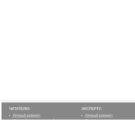
ЧИТАТЕЛЮ:
ЭКСПЕРТУ:
Личный кабинет
Личный кабинет
Настройка уведомлений
Написать статью
Написать статью
Как стать экспертом
Преимущества