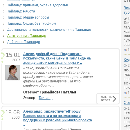
СТ
Тайланд: прививки, охрана здоровья
Зи
Тайланд: Работа
тур
Тайланд: общие вопросы
1
Таи
Таиланд: Отдых без турфирм
лаг
Достопримечательности, развлечения в Таиланде
хра
Автотуризм в Таиланде
мил
пут
Дайвинг в Таиланде
рас
1
15.01
Алекс, добрый день! Подскажите,
пожалуйста, какие цены в Тайланде на
Куд
2007
аренду авто и мототранспорта и ..
2
Алекс, добрый день! Подскажите,
Люб
пожалуйста, какие цены в Тайланде на
гла
аренду авто и мототранспорта и какие
неп
фирмы Вы рекомендуете. На что
экс
следует обрати...
пок
Отвечает
Грибайлова Наталья
1
читать
Эксперт:
Таиланд
ответ
Сов
1
18.08
Александр, здравствуйте!Прошу
Есл
Вашего совета и по возможности
2006
тае
поддержки в реализации моего проекта
пер
..
чег