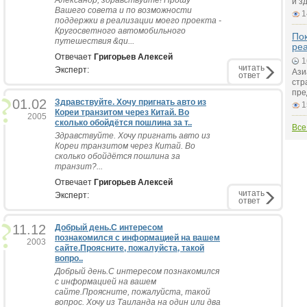
Александр, здравствуйте! Прошу
и з
Вашего совета и по возможности
1
поддержки в реализации моего проекта -
Кругосветного автомобильного
Пок
путешествия &qu...
ре
Отвечает
Григорьев Алексей
1
читать
Эксперт:
Ази
ответ
стр
пре
01.02
Здравствуйте. Хочу пригнать авто из
1
Кореи транзитом через Китай. Во
2005
сколько обойдётся пошлина за т..
Все
Здравствуйте. Хочу пригнать авто из
Кореи транзитом через Китай. Во
сколько обойдётся пошлина за
транзит?...
Отвечает
Григорьев Алексей
читать
Эксперт:
ответ
11.12
Добрый день.С интересом
познакомился с информацией на вашем
2003
сайте.Проясните, пожалуйста, такой
вопро..
Добрый день.С интересом познакомился
с информацией на вашем
сайте.Проясните, пожалуйста, такой
вопрос. Хочу из Таиланда на один или два