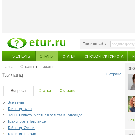
Поиск по сайту:
ЭКСПЕРТЫ
СТРАНЫ
СТАТЬИ
СПРАВОЧНИК ТУРИСТА
Р
Главная
Страны
Таиланд
ЭК
Таиланд
О стране
Вопросы
Статьи
О стране
Все темы
Таиланд: визы
Цены. Оплата. Местная валюта в Таиланде
Все
Транспорт в Таиланде
Тайланд: Отели
Тайланд: Погода