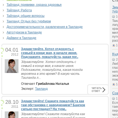
СТ
Тайланд: прививки, охрана здоровья
Зи
Тайланд: Работа
тур
Тайланд: общие вопросы
1
Таи
Таиланд: Отдых без турфирм
лаг
Достопримечательности, развлечения в Таиланде
хра
Автотуризм в Таиланде
мил
пут
Дайвинг в Таиланде
рас
1
04.01
Здравствуйте. Хотел отдохнуть с
семьей в конце мая, в начале июня.
Куд
2012
Подскажите, пожалуйста, какая пог..
2
Здравствуйте. Хотел отдохнуть с
Люб
семьей в конце мая, в начале июня.
гла
Подскажите, пожалуйста, какая погода
неп
вероятна в это время? В какую часть
экс
Таиланда л...
пок
Отвечает
Грибайлова Наталья
1
читать
Эксперт:
Таиланд
ответ
Сов
1
28.10
Здравствуйте! Скажите пожалуйста как
Есл
там обстановка с наводнением? Бангкок
2011
тае
сильно пострадал? На тури..
пер
Здравствуйте! Скажите пожалуйста как
чег