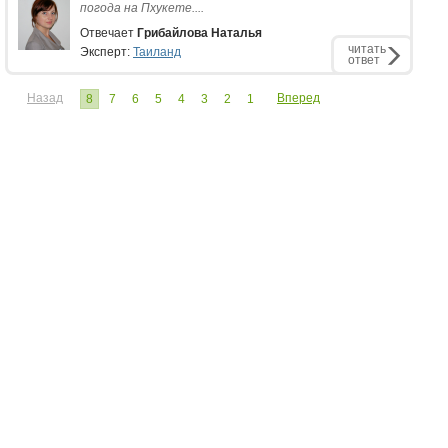
погода на Пхукете....
Отвечает
Грибайлова Наталья
читать
Эксперт:
Таиланд
ответ
Назад
Вперед
8
7
6
5
4
3
2
1