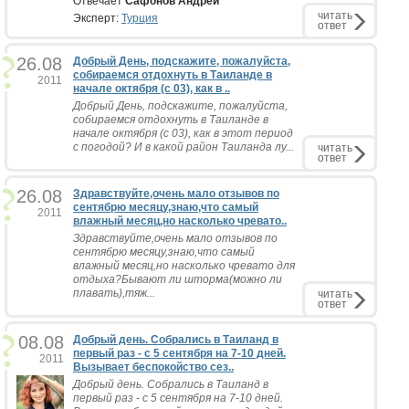
Отвечает
Сафонов Андрей
читать
Эксперт:
Турция
ответ
26.08
Добрый День, подскажите, пожалуйста,
собираемся отдохнуть в Таиланде в
2011
начале октября (с 03), как в ..
Добрый День, подскажите, пожалуйста,
собираемся отдохнуть в Таиланде в
начале октября (с 03), как в этот период
с погодой? И в какой район Таиланда лу...
читать
ответ
26.08
Здравствуйте,очень мало отзывов по
сентябрю месяцу,знаю,что самый
2011
влажный месяц,но насколько чревато..
Здравствуйте,очень мало отзывов по
сентябрю месяцу,знаю,что самый
влажный месяц,но насколько чревато для
отдыха?Бывают ли шторма(можно ли
плавать),тяж...
читать
ответ
08.08
Добрый день. Собрались в Таиланд в
первый раз - с 5 сентября на 7-10 дней.
2011
Вызывает беспокойство сез..
Добрый день. Собрались в Таиланд в
первый раз - с 5 сентября на 7-10 дней.