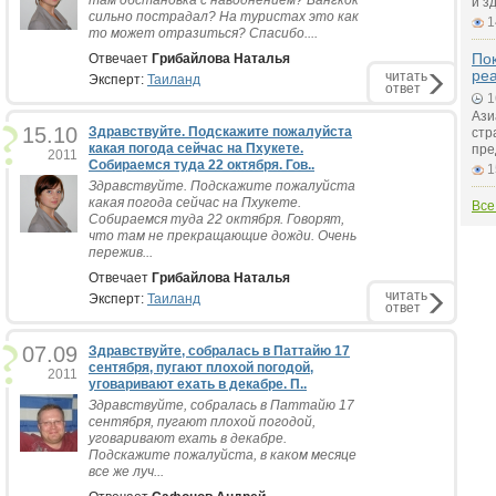
там обстановка с наводнением? Бангкок
и з
сильно пострадал? На туристах это как
1
то может отразиться? Спасибо....
Пок
Отвечает
Грибайлова Наталья
ре
читать
Эксперт:
Таиланд
ответ
1
Ази
15.10
Здравствуйте. Подскажите пожалуйста
стр
какая погода сейчас на Пхукете.
пре
2011
Собираемся туда 22 октября. Гов..
1
Здравствуйте. Подскажите пожалуйста
какая погода сейчас на Пхукете.
Все
Собираемся туда 22 октября. Говорят,
что там не прекращающие дожди. Очень
пережив...
Отвечает
Грибайлова Наталья
читать
Эксперт:
Таиланд
ответ
07.09
Здравствуйте, собралась в Паттайю 17
сентября, пугают плохой погодой,
2011
уговаривают ехать в декабре. П..
Здравствуйте, собралась в Паттайю 17
сентября, пугают плохой погодой,
уговаривают ехать в декабре.
Подскажите пожалуйста, в каком месяце
все же луч...