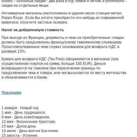
soldes – сезонные скидки - два раза в год: зимой и летом, и promotions -
скидки на отдельные вещи.
Антикварные магазины расположены в здании
около станции метро
Palais Royal
. Если Вы хотите приобрести что-нибудь из современной
живописи, посетите частные галереи.
Налог на добавленную стоимость
При выезде из Франции, документы и чеки на приобретенные товары
должны быть предъявлены французскому таможенному служащему.
Проштемпелеванные чеки служат основанием для возврата НДС в
размере 13%.
Бумаги для возврата НДС (Tax Free) оформляются в магазине (при
осуществлении покупок на сумму, больше 185 EUR). Деньги
возвращаются на таможне при пересечении границы по
предъявлении чека и товара, или чек высылается по месту жительства
и обналичивается в банке.
Праздники
1 января - Новый год.
1 мая - День трудящихся.
8 мая - День освобождения.
12 мая - Вознесение Христово.
23 мая - Духов день.
14 июля - День взятия Бастилии.
15 августа - Успение.