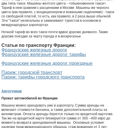
два типа такси. Машины желтого цвета - <обыкновенное такси>.
Тариф в нем сравним с расценками в Москве. Машины же черного
цвета (как правило, с кондиционером и кожаными сидениями) - такси
со свободной платой, то есть, как правило, в 2 раза выше обычной.
Эти "такси" нелегальны и заманивают туристов в основном в
международных аэропортах.
Ночной тариф во всех такси почти вдвое дороже дневного. Также
дороже поездки за черту города и в воскресенье.
Статьи по транспорту Франции:
Французские железные дороги
Французские железные дороги: тарифы
Французские железные дороги: проездные
Париж: городской транспорт
Париж: тарифы городского транспорта
Автотуризм
Прокат автомобилей во Франции
Машину можно арендовать уже в аэропорту. Сумма аренды не
включает стоимости бензина, а также дополнительной платы за
километраж. Оплата аренды берется только по кредитной карточке.
Так же на кредитной карте блокируется сумма от 300 –400 евро до
момента возврата арендованной машины. Основные условия:
наличие прав международного образца, стаж вождения от 2 лет,