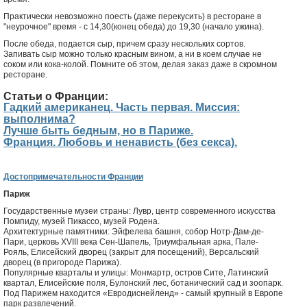
Практически невозможно поесть (даже перекусить) в ресторане в
"неурочное" время - с 14,30(конец обеда) до 19,30 (начало ужина).
После обеда, подается сыр, причем сразу нескольких сортов.
Запивать сыр можно только красным вином, а ни в коем случае не
соком или кока-колой. Помните об этом, делая заказ даже в скромном
ресторане.
Статьи о Франции:
Гадкий американец. Часть первая. Миссия:
выполнима?
Лучше быть бедным, но в Париже.
Франция. Любовь и ненависть (без секса).
Достопримечательности Франции
Париж
Государственные музеи страны: Лувр, центр современного искусства
Помпиду, музей Пикассо, музей Родена.
Архитектурные памятники: Эйфелева башня, собор Нотр-Дам-де-
Пари, церковь XVIII века Сен-Шапель, Триумфальная арка, Пале-
Рояль, Елисейский дворец (закрыт для посещений), Версальский
дворец (в пригороде Парижа).
Популярные кварталы и улицы: Монмартр, остров Сите, Латинский
квартал, Елисейские поля, Булонский лес, ботанический сад и зоопарк.
Под Парижем находится «Евродиснейленд» - самый крупный в Европе
парк развлечений.