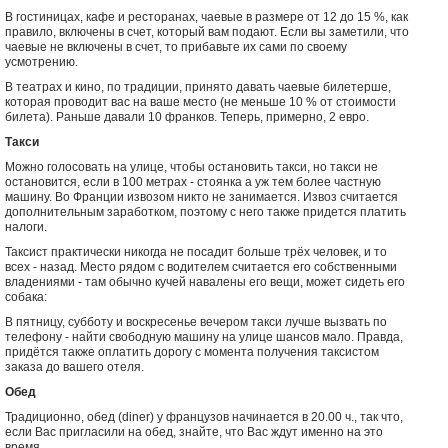
В гостиницах, кафе и ресторанах, чаевые в размере от 12 до 15 %, как
правило, включены в счет, который вам подают. Если вы заметили, что
чаевые не включены в счет, то прибавьте их сами по своему
усмотрению.
В театрах и кино, по традиции, принято давать чаевые билетерше,
которая проводит вас на ваше место (не меньше 10 % от стоимости
билета). Раньше давали 10 франков. Теперь, примерно, 2 евро.
Такси
Можно голосовать на улице, чтобы остановить такси, но такси не
остановится, если в 100 метрах - стоянка а уж тем более частную
машину. Во Франции извозом никто не занимается. Извоз считается
дополнительным заработком, поэтому с него также придется платить
налоги.
Таксист практически никогда не посадит больше трёх человек, и то
всех - назад. Место рядом с водителем считается его собственными
владениями - там обычно кучей навалены его вещи, может сидеть его
собака:
В пятницу, субботу и воскресенье вечером такси лучше вызвать по
телефону - найти свободную машину на улице шансов мало. Правда,
придётся также оплатить дорогу с момента получения таксистом
заказа до вашего отеля.
Обед
Традиционно, обед (diner) у французов начинается в 20.00 ч., так что,
если Вас пригласили на обед, знайте, что Вас ждут именно на это
время.