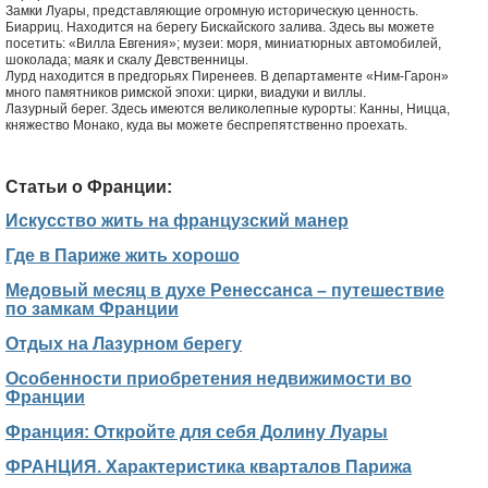
Замки Луары, представляющие огромную историческую ценность.
Биарриц. Находится на берегу Бискайского залива. Здесь вы можете
посетить: «Вилла Евгения»; музеи: моря, миниатюрных автомобилей,
шоколада; маяк и скалу Девственницы.
Лурд находится в предгорьях Пиренеев. В департаменте «Ним-Гарон»
много памятников римской эпохи: цирки, виадуки и виллы.
Лазурный берег. Здесь имеются великолепные курорты: Канны, Ницца,
княжество Монако, куда вы можете беспрепятственно проехать.
Статьи о Франции:
Искусство жить на французский манер
Где в Париже жить хорошо
Медовый месяц в духе Ренессанса – путешествие
по замкам Франции
Отдых на Лазурном берегу
Особенности приобретения недвижимости во
Франции
Франция: Откройте для себя Долину Луары
ФРАНЦИЯ. Характеристика кварталов Парижа