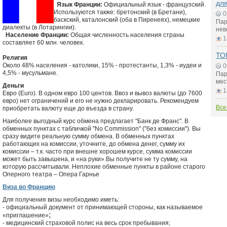
для
Язык Франции:
Официальный язык - французский.
Используются также: бретонский (в Бретани),
0
баскский, каталонский (оба в Пиренеях), немецкие
Пар
диалекты (в Лотарингии).
нев
Население Франции:
Общая численность населения страны
1
составляет 60 млн. человек.
ТО
Религия
Около 48% населения - католики, 15% - протестанты, 1,3% - иудеи и
0
4,5% - мусульмане.
Пар
мес
Деньги
1
Евро (Euro). В одном евро 100 центов. Ввоз и вывоз валюты (до 7600
евро) нет ограничений и его не нужно декларировать. Рекомендуем
Все
приобретать валюту еще до въезда в страну.
Наиболее выгодный курс обмена предлагает "Банк де Франс". В
обменных пунктах с табличкой "No Commission" ("без комиссии"). Вы
сразу видите реальную сумму обмена. В обменных пунктах
работающих на комиссии, уточните, до обмена денег, сумму их
комиссии – т.к. часто при внешне хорошем курсе, сумма комиссии
может быть завышена, и «на руки» Вы получите не ту сумму, на
которую рассчитывали. Неплохие обменные пункты в районе старого
Оперного театра – Опера Гарнье
Виза во Францию
Для получения визы необходимо иметь:
- официальный документ от принимающей стороны, как называемое
;
«приглашение»
- медицинский страховой полис на весь срок пребывания;