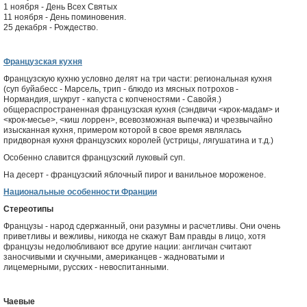
1 ноября - День Всех Святых
11 ноября - День поминовения.
25 декабря - Рождество.
Французская кухня
Французскую кухню условно делят на три части: региональная кухня
(суп буйабесс - Марсель, трип - блюдо из мясных потрохов -
Нормандия, шукрут - капуста с копченостями - Савойя.)
общераспространенная французская кухня (сэндвичи <крок-мадам> и
<крок-месье>, <киш лоррен>, всевозможная выпечка) и чрезвычайно
изысканная кухня, примером которой в свое время являлась
придворная кухня французских королей (устрицы, лягушатина и т.д.)
Особенно славится французский луковый суп.
На десерт - французский яблочный пирог и ванильное мороженое.
Национальные особенности Франции
Стереотипы
Французы - народ сдержанный, они разумны и расчетливы. Они очень
приветливы и вежливы, никогда не скажут Вам правды в лицо, хотя
французы недолюбливают все другие нации: англичан считают
заносчивыми и скучными, американцев - жадноватыми и
лицемерными, русских - невоспитанными.
Чаевые