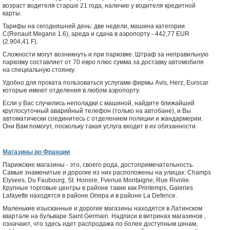
возраст водителя старше 21 года, наличие у водителя кредитной
карты.
Тарифы на сегодняшний день: две недели, машина категории
С(Renault Megane 1.6), ареда и сдача в аэропорту - 442,77 EUR
(2.904,41 F).
Сложности могут возникнуть и при парковке. Штраф за неправильную
парковку составляет от 70 евро плюс сумма за доставку автомобиля
на специальную стоянку.
Удобно для проката пользоваться услугами фирмы Avis, Herz, Eurocar
которые имеют отделения в любом аэропорту.
Если у Вас случились неполадки с машиной, найдите ближайший
круглосуточный аварийный телефон (только на автобане), и Вы
автоматически соединитесь с отделением полиции и жандармерии.
Они Вам помогут, поскольку такая услуга входит в их обязанности.
Магазины во Франции
Парижские магазины - это, своего рода, достопримечательность.
Самые знаменитые и дорогие из них расположены на улицах: Champs
Elysees, Du Faubourg, St. Honore, Fvenue Montaigne, Rue Rivolie.
Крупные торговые центры в районе такие как Printemps, Galeries
Lafayette находятся в районе Опера и в районе La Defence.
Маленькие изысканные и дорогие магазины находятся в Латинском
квартале на бульваре Saint Germain. Надписи в витринах магазинов
,
означают, что здесь идет распродажа по более доступным ценам,