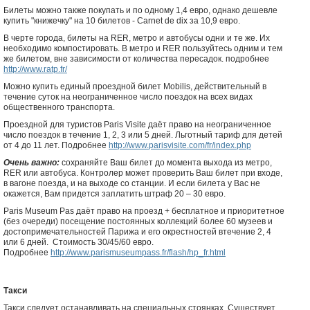
Билеты можно также покупать и по одному 1,4 евро, однако дешевле
купить "книжечку" на 10 билетов - Carnet de dix за 10,9 евро.
В черте города, билеты на RER, метро и автобусы одни и те же. Их
необходимо компостировать. В метро и RER пользуйтесь одним и тем
же билетом, вне зависимости от количества пересадок. подробнее
http://www.ratp.fr/
Можно купить единый проездной билет Mobilis, действительный в
течение суток на неограниченное число поездок на всех видах
общественного транспорта.
Проездной для туристов Paris Visite даёт право на неограниченное
число поездок в течение 1, 2, 3 или 5 дней. Льготный тариф для детей
от 4 до 11 лет. Подробнее
http://www.parisvisite.com/fr/index.php
Очень важно:
сохраняйте Ваш билет до момента выхода из метро,
RER или автобуса. Контролер может проверить Ваш билет при входе,
в вагоне поезда, и на выходе со станции. И если билета у Вас не
окажется, Вам придется заплатить штраф 20 – 30 евро.
Paris Museum Pas даёт право на проезд + бесплатное и приоритетное
(без очереди) посещение постоянных коллекций более 60 музеев и
достопримечательностей Парижа и его окрестностей втечение 2, 4
или 6 дней. Стоимость 30/45/60 евро.
Подробнее
http://www.parismuseumpass.fr/flash/hp_fr.html
Такси
Такси следует останавливать на специальных стоянках. Существует