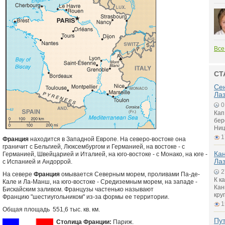
Все
СТ
Се
Ла
0
Кап
бер
Ниц
1
Франция
находится в Западной Европе. На северо-востоке она
граничит с Бельгией, Люксембургом и Германией, на востоке - с
Ка
Германией, Швейцарией и Италией, на юго-востоке - с Монако, на юге -
Ла
с Испанией и Андоррой.
2
На севере
Франция
омывается Северным морем, проливами Па-де-
К к
Кале и Ла-Манш, на юго-востоке - Средиземным морем, на западе -
Кан
Бискайским заливом. Французы частенько называют
кру
Францию "шестиугольником" из-за формы ее территории.
1
Общая площадь 551,6 тыс. кв. км.
Пу
Столица Франции:
Париж.