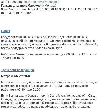
333) 88-35-3481
iouri.maiorov@wanadoo.fr
Генконсульство в Марселе
(и Монако)
8, av. Ambrois-Pare, Marseille, 13008 (8-10-334) 91-77-1525, 91-76-2679
(8-10-334) 91-77-3454
Банки
Государственный банк <Банк де Франс> - единственный банк,
обменивающий деньги бесплатно. Филиалы этого банка имеются в
каждом крупном городе страны. В пунктах обмена денег с табличкой
,
всегда поддерживается более высокий курс.
Работают банки с понедельника по пятницу: с 09.00 ч. до 12.00 ч. и с
14.00 ч. до 16.00 ч.
Транспорт во Франции
Метро и электрички
RER и метро - не одно и то же, хотя их линии и пересекаются. Будьте
внимательны, чтобы Вы не уехали за город. Парижское метро
работает с 05.30 ч. до 01.00 ч.
Если Вы приехали больше, чем на 5 дней, купите проездной - Carte
Orange, он продается на неделю и действителен с понедельника по
воскресенье и на календарный месяц. Эта карта действительна в
метро и автобусе, но на нее необходимо наклеить фотографию.