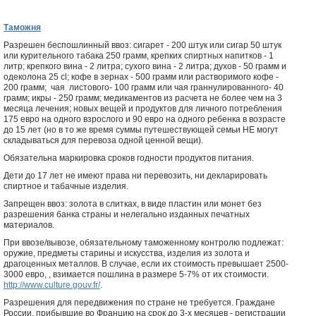
Таможня
Разрешен беспошлинный ввоз: сигарет - 200 штук или сигар 50 штук
или курительного табака 250 грамм, крепких спиртных напитков - 1
литр; крепкого вина - 2 литра; сухого вина - 2 литра; духов - 50 грамм и
одеколона 25 cl; кофе в зернах - 500 грамм или растворимого кофе -
200 грамм; чая листового- 100 грамм или чая граннулированного- 40
грамм; икры - 250 грамм; медикаментов из расчета не более чем на 3
месяца лечения; новых вещей и продуктов для личного потребления
175 евро на одного взрослого и 90 евро на одного ребенка в возрасте
до 15 лет (но в то же время суммы путешествующей семьи НЕ могут
складываться для перевоза одной ценной вещи).
Обязательна маркировка сроков годности продуктов питания.
Дети до 17 лет не имеют права ни перевозить, ни декларировать
спиртное и табачные изделия.
Запрещен ввоз: золота в слитках, в виде пластин или монет без
разрешения банка страны и нелегально изданных печатных
материалов.
При ввозе/вывозе, обязательному таможенному контролю подлежат:
оружие, предметы старины и искусства, изделия из золота и
драгоценных металлов. В случае, если их стоимость превышает 2500-
3000 евро, , взимается пошлина в размере 5-7% от их стоимости.
http://www.culture.gouv.fr/
.
Разрешения для передвижения по стране не требуется. Граждане
России, прибывшие во Францию на срок до 3-х месяцев - регистрации