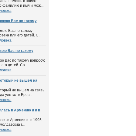
ваша помощь в поиске
о фамилию и имя и мож...
ловека
покою Вас по такому
окою Вас по такому
века или его детей. С...
ловека
кою Вас по такому
ою Вас по такому вопросу:
его детей. Са...
ловека
который не вышел на
оторый не вышел на связь
а улетал в Ерев...
ловека
лась в Армению и и в
ась в Армении и в 1995
олдавскиа г...
ловека