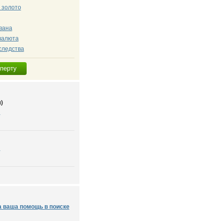
 золото
вана
валюта
следства
сперту
)
я
я
а ваша помощь в поиске