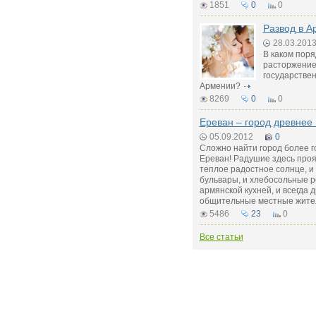
1851
0
0
Развод в А
28.03.201
В каком пор
расторжение 
государствен
Армении?
8269
0
0
Ереван – город древнее
05.09.2012
0
Сложно найти город более 
Ереван! Радушие здесь прояв
теплое радостное солнце, и
бульвары, и хлебосольные 
армянской кухней, и всегда
общительные местные жите
5486
23
0
Все статьи