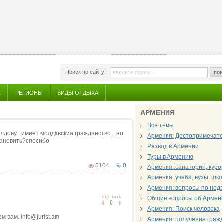
Поиск по сайту:
пои
А
РЕГИОНЫ
ВИДЫ ОТДЫХА
АРМЕНИЯ
Все темы
дову ..имеет молдавскиа гражданство....но
Армения: Достопримечат
тановить?спосибо
Развод в Армении
Туры в Армению
5104
0
Армения: санатории, куро
Армения: учеба, вузы, шк
Армения: вопросы по нед
оценить
Общие вопросы об Армен
0
Армения: Поиск человека
 вам. info@jurist.am
Армения: получение граж