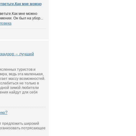
тветьте.Как мне можно
ветьте.Как мне можно
мении. Он был на убор...
ловека
кадзор – лучший
исленных туристов и
ира, ведь эта маленькая,
гает массу возможностей.
слабиться не только в
лодной зимой любители
ения найдут для себя
нию?
т предложить широкий
организовать потрясающее