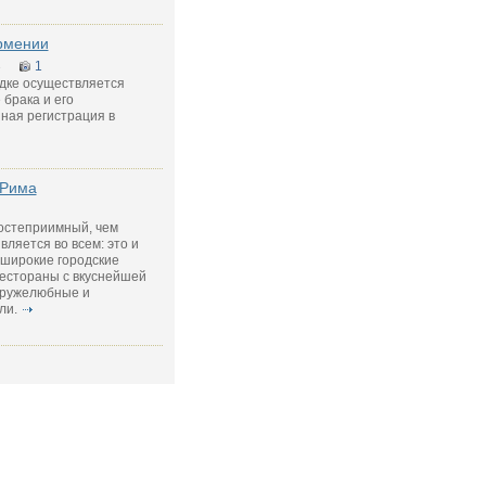
рмении
3
1
ядке осуществляется
брака и его
ная регистрация в
 Рима
гостеприимный, чем
ляется во всем: это и
 широкие городские
рестораны с вкуснейшей
 дружелюбные и
ли.