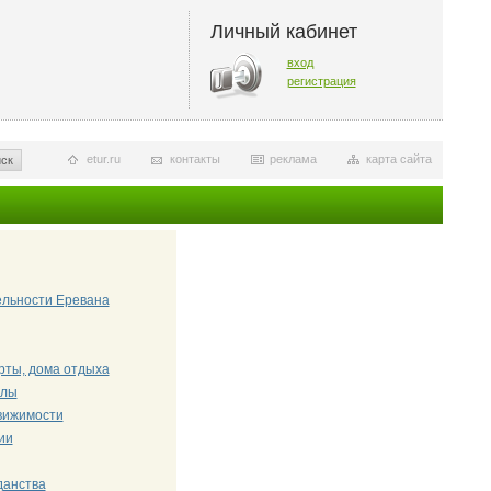
Личный кабинет
вход
регистрация
etur.ru
контакты
реклама
карта сайта
ск
ельности Еревана
рты, дома отдыха
олы
вижимости
ии
данства