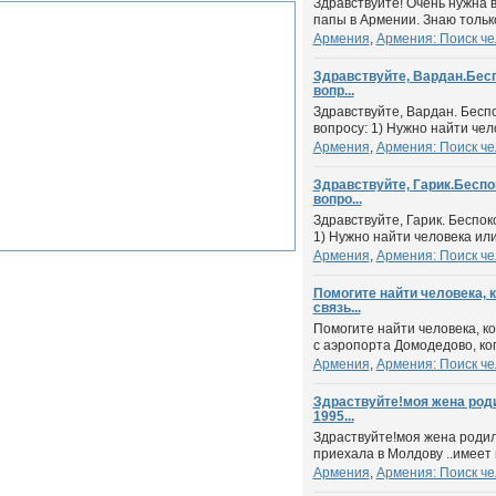
Здравствуйте! Очень нужна 
папы в Армении. Знаю тольк
Армения
,
Армения: Поиск че
Здравствуйте, Вардан.Бес
вопр...
Здравствуйте, Вардан. Бесп
вопросу: 1) Нужно найти чело
Армения
,
Армения: Поиск че
Здравствуйте, Гарик.Беспо
вопро...
Здравствуйте, Гарик. Беспок
1) Нужно найти человека или 
Армения
,
Армения: Поиск че
Помогите найти человека, 
связь...
Помогите найти человека, к
с аэропорта Домодедово, когд
Армения
,
Армения: Поиск че
Здраствуйте!моя жена роди
1995...
Здраствуйте!моя жена родил
приехала в Молдову ..имеет м
Армения
,
Армения: Поиск че