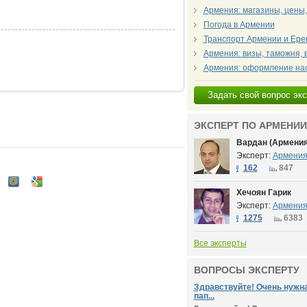
Армения: магазины, цены,
Погода в Армении
Транспорт Армении и Ере
Армения: визы, таможня, 
Армения: оформление на
Задать свой вопрос эк
ЭКСПЕРТ ПО АРМЕНИИ
Вардан (Армения
Эксперт:
Армени
162
847
Хечоян Гарик
Эксперт:
Армени
1275
6383
Все эксперты
ВОПРОСЫ ЭКСПЕРТУ
Здравствуйте! Очень нужн
пап...