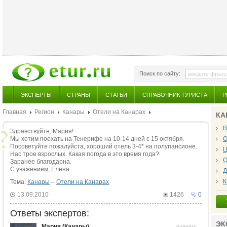
Поиск по сайту:
ЭКСПЕРТЫ
СТРАНЫ
СТАТЬИ
СПРАВОЧНИК ТУРИСТА
Р
Главная
Регион
Канары
Отели на Канарах
КА
В
Здравствуйте, Мария!
Мы хотим поехать на Тенерифе на 10-14 дней с 15 октября.
О
Посоветуйте пожалуйста, хороший отель 3-4* на полупансионе.
Ц
Нас трое взрослых. Какая погода в это время года?
О
Заранее благодарна.
С уважением, Елена.
Д
К
Тема:
Канары
–
Отели на Канарах
13.09.2010
1426
0
Ответы экспертов:
ЭК
Мария (Канары)
оценить