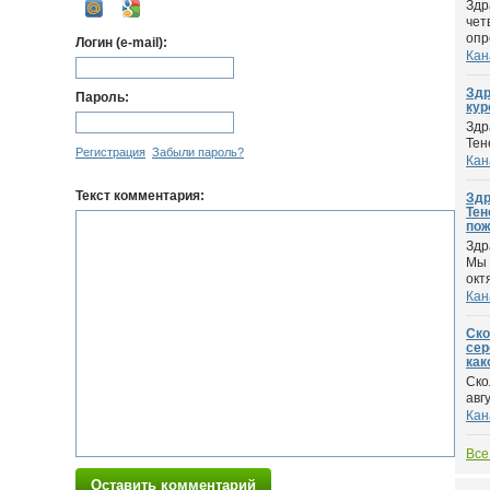
Здр
чет
опр
Логин (e-mail):
Кан
Здр
Пароль:
кур
Здр
Тен
Регистрация
Забыли пароль?
Кан
Текст комментария:
Здр
Тен
пож
Здр
Мы 
окт
Кан
Ско
сер
как
Ско
авг
Кан
Все
Оставить комментарий