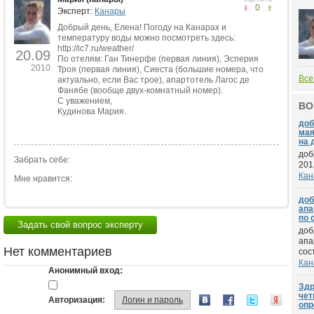
0
Эксперт:
Канары
Добрый день, Елена! Погоду на Канарах и
температуру воды можно посмотреть здесь:
http://ic7.ru/weather/
20.09
По отелям: Ган Тинерфе (первая линия), Эсперия
2010
Троя (первая линия), Сиеста (большие номера, что
Все
актуально, если Вас трое), апартотель Лагос де
Фанябе (вообще двух-комнатный номер).
С уважением,
ВО
Кудинова Мария.
доб
мая
на д
доб
Забрать себе:
201
Кан
Мне нравится:
доб
апа
по с
Задать свой вопрос эксперту
доб
апа
Нет комментариев
сост
Кан
Анонимный вход:
Здр
чет
Авторизация:
Логин и пароль
опр