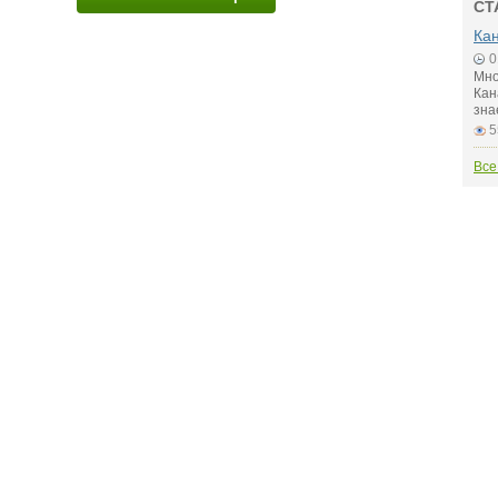
СТ
Кан
0
Мно
Кан
зна
5
Все