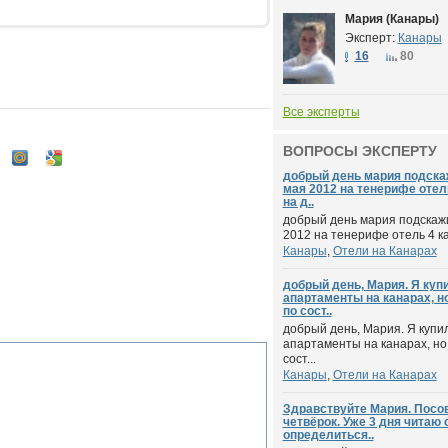
Мария (Канары)
Эксперт:
Канары
16
80
Все эксперты
ВОПРОСЫ ЭКСПЕРТУ
добрый день мария подска
мая 2012 на тенерифе отель
на д..
добрый день мария подскажи
2012 на тенерифе отель 4 ка 
Канары
,
Отели на Канарах
добрый день, Мария. Я куп
апартаменты на канарах, но
по сост..
добрый день, Мария. Я купи
апартаменты на канарах, но 
сост...
Канары
,
Отели на Канарах
Здравствуйте Мария. Посо
четвёрок. Уже 3 дня читаю
определиться..