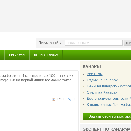
Поиск по сайту:
пои
А
РЕГИОНЫ
ВИДЫ ОТДЫХА
КАНАРЫ
Все темы
рифе отель 4 ка в пределах 100 т на двоих
 кафешки на первой линии возможно такое
Отдых на Канарах
Цены на Канарских остро
Отели на Канарах
Достопримечательности К
1751
0
Канары: отдых без турфи
Задать свой вопрос эк
ЭКСПЕРТ ПО КАНАРАМ