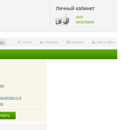
Личный кабинет
вход
регистрация
etur.ru
контакты
реклама
карта сайта
ск
вах
анарских о-в
рм
сперту