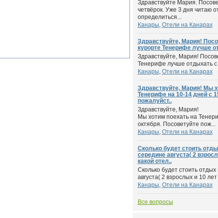
Здравствуйте Мария. Посов
четвёрок. Уже 3 дня читаю о
определиться...
Канары
,
Отели на Канарах
Здравствуйте, Мария! Посо
курорте Тенерифе лучше от
Здравствуйте, Мария! Посове
Тенерифе лучше отдыхать с 
Канары
,
Отели на Канарах
Здравствуйте, Мария! Мы х
Тенерифе на 10-14 дней с 1
пожалуйст..
Здравствуйте, Мария!
Мы хотим поехать на Тенери
октября. Посоветуйте пож...
Канары
,
Отели на Канарах
Сколько будет стоить отды
середине августа( 2 взросл
какой отел..
Сколько будет стоить отдых
августа( 2 взрослых и 10 лет 
Канары
,
Отели на Канарах
Все вопросы