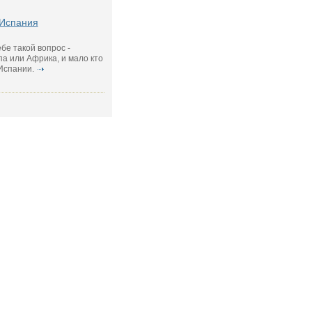
 Испания
бе такой вопрос -
па или Африка, и мало кто
 Испании.