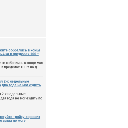
жите собрались в конце
 4 ка в пределах 100 т
те собрались в конце мая
в пределах 100 т на д...
ил 2-х недельные
 два года не мог ездить
л 2-х недельные
два года не мог ездить по
ветуйте тройку хороших
 отзывы не могу