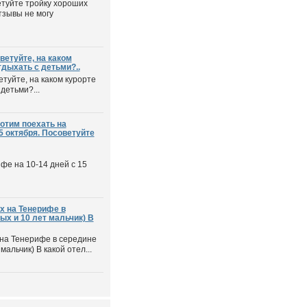
етуйте тройку хороших
тзывы не могу
ветуйте, на каком
дыхать с детьми?..
туйте, на каком курорте
детьми?...
отим поехать на
5 октября. Посоветуйте
фе на 10-14 дней с 15
х на Тенерифе в
ых и 10 лет мальчик) В
 на Тенерифе в середине
мальчик) В какой отел...