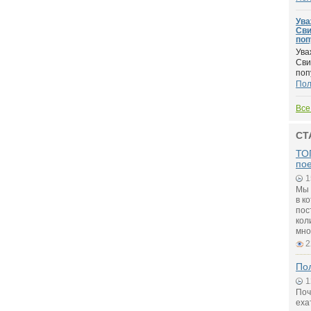
Ува
Сви
поп
Ува
Сви
поп
По
Все
СТ
ТОП
по
1
Мы 
в к
пос
кол
мно
2
Пол
1
Поч
еха