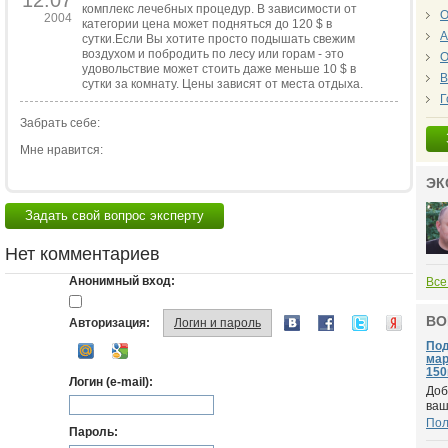
12.07
комплекс лечебных процедур. В зависимости от
О
2004
категории цена может подняться до 120 $ в
А
сутки.Если Вы хотите просто подышать свежим
воздухом и побродить по лесу или горам - это
О
удовольствие может стоить даже меньше 10 $ в
В
сутки за комнату. Цены зависят от места отдыха.
Г
Забрать себе:
Мне нравится:
ЭК
Задать свой вопрос эксперту
Нет комментариев
Анонимный вход:
Все
ВО
Авторизация:
Логин и пароль
Под
мар
150
Логин (e-mail):
Доб
ваш
По
Пароль: