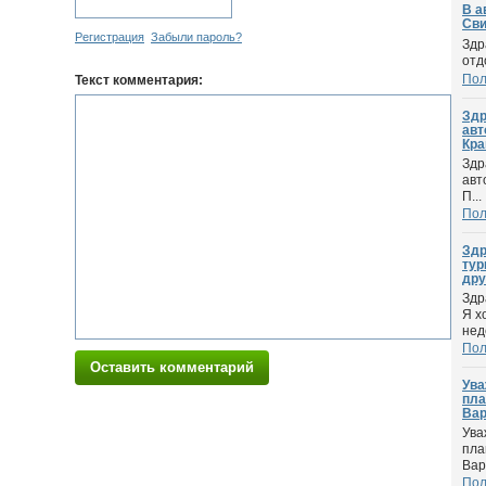
В а
Сви
Регистрация
Забыли пароль?
Здр
отд
По
Текст комментария:
Здр
авт
Кра
Здр
авт
П...
По
Здр
тур
дру
Здр
Я х
нед
По
Оставить комментарий
Ува
пла
Вар
Ува
пла
Вар
По