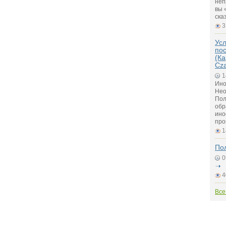
неп
вы 
ска
3
Ус
по
(Ка
Cz
1
Ино
Нео
Пол
обр
ино
про
1
По
0
4
Все