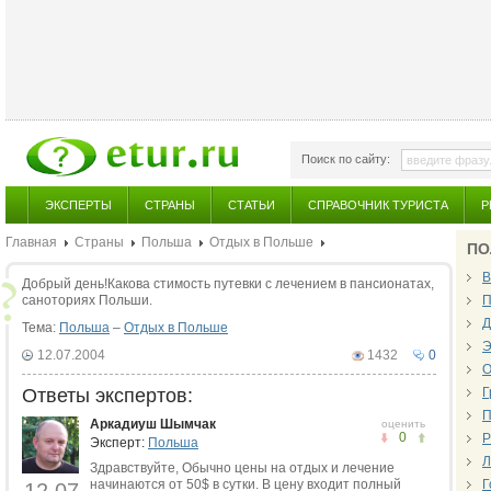
Поиск по сайту:
ЭКСПЕРТЫ
СТРАНЫ
СТАТЬИ
СПРАВОЧНИК ТУРИСТА
Р
Главная
Страны
Польша
Отдых в Польше
ПО
В
Добрый день!Какова стимость путевки с лечением в пансионатах,
саноториях Польши.
П
Д
Тема:
Польша
–
Отдых в Польше
Э
12.07.2004
1432
0
О
Ответы экспертов:
Г
П
Аркадиуш Шымчак
оценить
0
Р
Эксперт:
Польша
Л
Здравствуйте, Обычно цены на отдых и лечение
начинаются от 50$ в сутки. В цену входит полный
Г