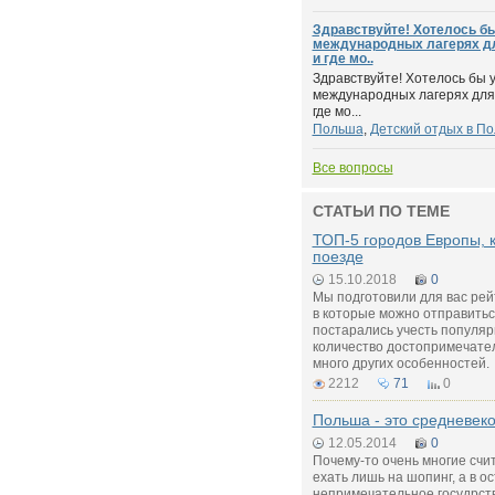
Здравствуйте! Хотелось бы
международных лагерях дл
и где мо..
Здравствуйте! Хотелось бы 
международных лагерях для 
где мо...
Польша
,
Детский отдых в П
Все вопросы
СТАТЬИ ПО ТЕМЕ
ТОП-5 городов Европы, 
поезде
15.10.2018
0
Мы подготовили для вас рей
в которые можно отправитьс
постарались учесть популярн
количество достопримечател
много других особенностей.
2212
71
0
Польша - это средневеко
12.05.2014
0
Почему-то очень многие счи
ехать лишь на шопинг, а в о
непримечательное госудрство