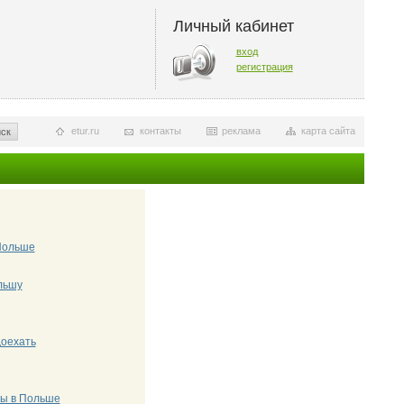
Личный кабинет
вход
регистрация
etur.ru
контакты
реклама
карта сайта
ск
Польше
льшу
доехать
ты в Польше