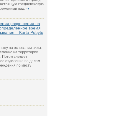
 настоящую средневековую
временный лад.
чения разрешения на
 определенное время
ывания – Karta Pobytu
льшу на основании визы.
еменно на территории
. Потом следует
щее отделение по делам
реждения по месту