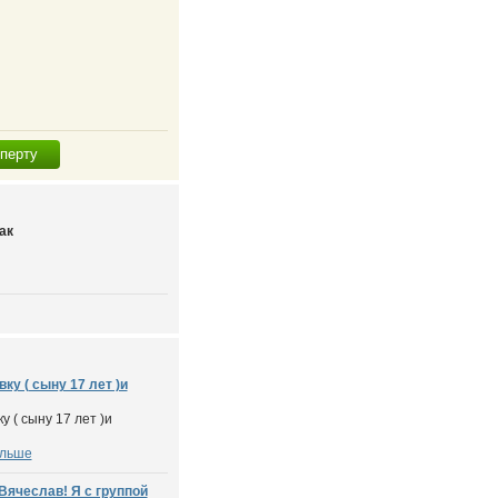
сперту
ак
ку ( сыну 17 лет )и
у ( сыну 17 лет )и
ольше
Вячеслав! Я с группой