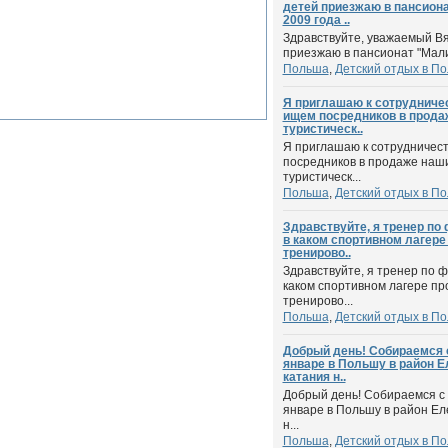
детей приезжаю в пансион
2009 года ..
Здравствуйте, уважаемый Вя
приезжаю в пансионат "Малиб
Польша
,
Детский отдых в П
Я приглашаю к сотрудниче
ищем посредников в прода
туристическ..
Я приглашаю к сотрудничес
посредников в продаже наш
туристическ...
Польша
,
Детский отдых в П
Здравствуйте, я тренер по
в каком спортивном лагере
тренирово..
Здравствуйте, я тренер по 
каком спортивном лагере пр
тренирово...
Польша
,
Детский отдых в П
Добрый день! Собираемся с 
январе в Польшу в район Е
катания н..
Добрый день! Собираемся с д
январе в Польшу в район Ел
н...
Польша
,
Детский отдых в П