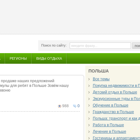
Поиск по сайту:
пои
А
РЕГИОНЫ
ВИДЫ ОТДЫХА
ПОЛЬША
Все темы
в продаже наших предложений
икулы для ребят в Польше Зовём нашу
Покупка недвижимости в 
озвоню
Детский отдых в Польше
Экскурсионные туры в По
Обучение в Польше
988
0
Гражданство в Польше
Польша: транспорт и как 
Работа в Польше
Лечение в Польше
Гостиницы и аппартамен