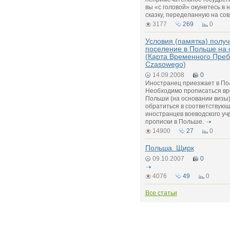
вы «с головой» окунетесь в
сказку, переделанную на со
3177
269
0
Условия (памятка) полу
поселение в Польше на
(Карта Временного Преб
Czasowego)
14.09.2008
0
Иностранец приезжает в По
Необходимо прописаться вр
Польши (на основании визы)
обратиться в соответствую
иностранцев воеводского уч
прописки в Польше.
14900
27
0
Польша. Щирк
09.10.2007
0
4076
49
0
Все статьи