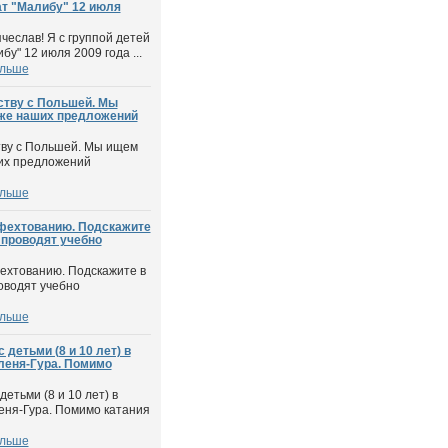
ат "Малибу" 12 июля
чеслав! Я с группой детей
у" 12 июля 2009 года ...
ольше
ству с Польшей. Мы
же наших предложений
тву с Польшей. Мы ищем
их предложений
ольше
 фехтованию. Подскажите
 проводят учебно
фехтованию. Подскажите в
оводят учебно
ольше
детьми (8 и 10 лет) в
леня-Гура. Помимо
етьми (8 и 10 лет) в
еня-Гура. Помимо катания
ольше