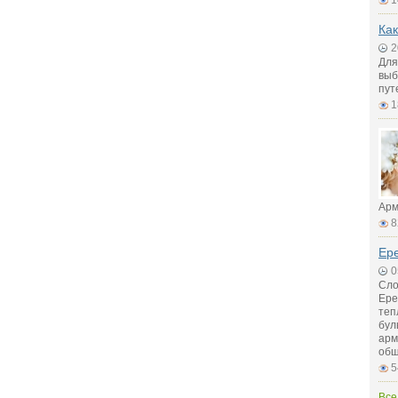
1
Как
2
Для
выб
пут
1
Арм
8
Ер
0
Сло
Ере
теп
бул
арм
общ
5
Все