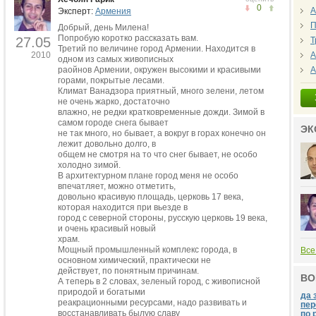
0
А
Эксперт:
Армения
П
Добрый, день Милена!
Попробую коротко рассказать вам.
27.05
Т
Третий по величине город Армении. Находится в
2010
А
одном из самых живописных
раойнов Армении, окружен высокими и красивыми
А
горами, покрытые лесами.
Климат Ванадзора приятный, много зелени, летом
не очень жарко, достаточно
влажно, не редки кратковременные дожди. Зимой в
самом городе снега бывает
ЭК
не так много, но бывает, а вокруг в горах конечно он
лежит довольно долго, в
общем не смотря на то что снег бывает, не особо
холодно зимой.
В архитектурном плане город меня не особо
впечатляет, можно отметить,
довольно красивую площадь, церковь 17 века,
которая находится при вьезде в
город с северной стороны, русскую церковь 19 века,
и очень красивый новый
храм.
Мощный промышленный комплекс города, в
Все
основном химический, практически не
действует, по понятным причинам.
ВО
А теперь в 2 словах, зеленый город, с живописной
природой и богатыми
да 
реакрационными ресурсами, надо развивать и
пер
восстанавливать былую славу
по 