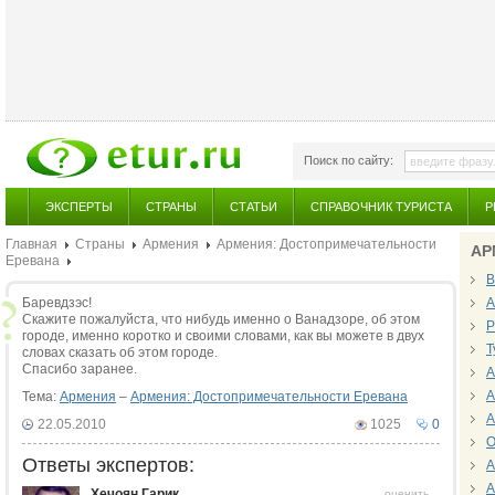
Поиск по сайту:
ЭКСПЕРТЫ
СТРАНЫ
СТАТЬИ
СПРАВОЧНИК ТУРИСТА
Р
Главная
Страны
Армения
Армения: Достопримечательности
АР
Еревана
В
Баревдзэс!
А
Скажите пожалуйста, что нибудь именно о Ванадзоре, об этом
Р
городе, именно коротко и своими словами, как вы можете в двух
Т
словах сказать об этом городе.
Спасибо заранее.
А
А
Тема:
Армения
–
Армения: Достопримечательности Еревана
А
22.05.2010
1025
0
О
Ответы экспертов:
А
А
Хечоян Гарик
оценить