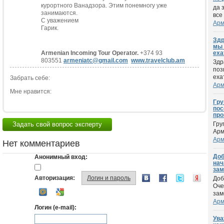
курортного Ванадзора. Этим понемногу уже
да 
занимаются.
все
С уважением
Арм
Гарик.
Здр
мы 
Armenian Incoming Tour Operator.
+374 93
еха
803551
armeniatc@gmail.com
www.travelclub.am
Здр
поз
ехат
Забрать себе:
Арм
Мне нравится:
Гру
пос
про
Задать свой вопрос эксперту
Гру
Арм
Арм
Нет комментариев
Доб
Анонимный вход:
нач
зам
Авторизация:
Логин и пароль
Доб
Оче
зам
Арм
Логин (e-mail):
Ува