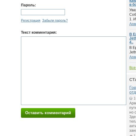
как
в бо
Пароль:
Ува
Соб
1. 
Регистрация
Забыли пароль?
Арм
Текст комментария:
В Е
Jet
4..
В Е
Jet
Арм
Все
СТ
Го
от
1
Арм
пут
но 
Оставить комментарий
Зде
теп
акт
зан