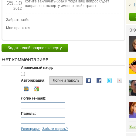
хотите заключить брак и тогда ваш вопрос будет
25.10
Т
направлен эксперту именно этой страны.
2012
Забрать себе:
Мне нравится:
ЭК
Задать свой вопрос эксперту
Нет комментариев
Анонимный вход:
Авторизация:
Логин и пароль
Логин (e-mail):
Пароль:
Все
Регистрация
Забыли пароль?