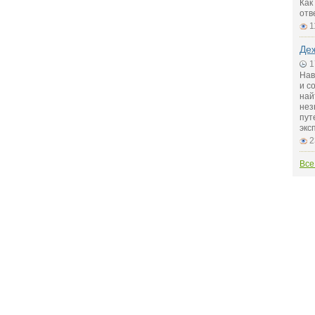
Как
отв
1
Де
1
Нав
и с
най
нез
пут
экс
2
Все