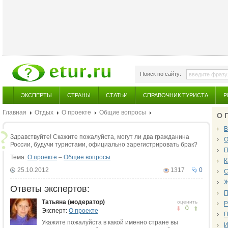
Поиск по сайту:
ЭКСПЕРТЫ
СТРАНЫ
СТАТЬИ
СПРАВОЧНИК ТУРИСТА
Р
Главная
Отдых
О проекте
Общие вопросы
О 
В
Здравствуйте! Скажите пожалуйста, могут ли два гражданина
О
России, будучи туристами, официально зарегистрировать брак?
П
Тема:
О проекте
–
Общие вопросы
К
25.10.2012
1317
0
С
Ж
Ответы экспертов:
П
Татьяна (модератор)
оценить
Р
0
Эксперт:
О проекте
П
Укажите пожалуйста в какой именно стране вы
И