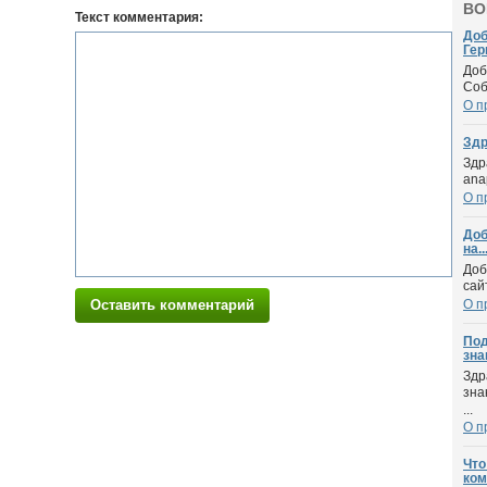
ВО
Текст комментария:
Доб
Гер
Доб
Соб
О п
Здр
Здр
ana
О п
Доб
на..
Доб
сай
Оставить комментарий
О п
Под
зна
Здр
зна
...
О п
Что
ком