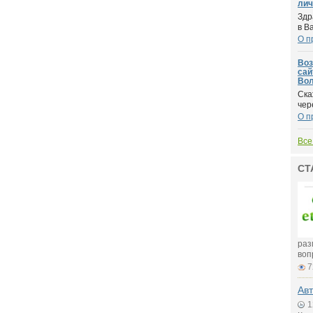
лич
Здр
в В
О п
Воз
сай
Вол
Ска
чер
О п
Все
СТ
раз
воп
7
Авт
1