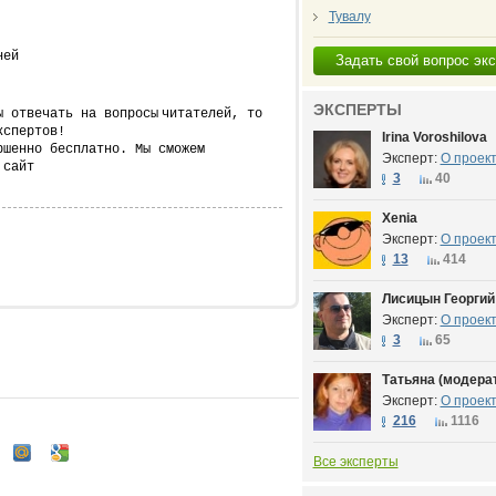
Тувалу
ней
Задать свой вопрос эк
ЭКСПЕРТЫ
ы отвечать на вопросы
читателей, то
кспертов!
Irina Voroshilova
ршенно бесплатно. Мы сможем
Эксперт:
О проек
 сайт
3
40
Xenia
Эксперт:
О проек
13
414
Лисицын Георгий
Эксперт:
О проек
3
65
Татьяна (модера
Эксперт:
О проек
216
1116
Все эксперты