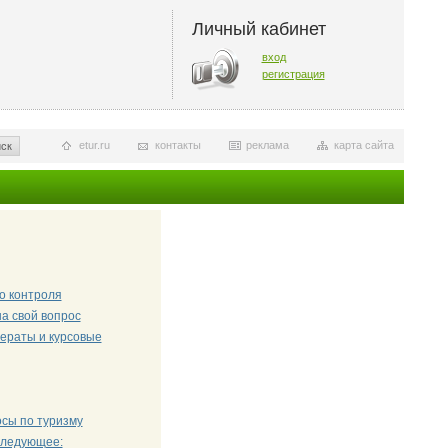
Личный кабинет
вход
регистрация
etur.ru
контакты
реклама
карта сайта
ск
о контроля
на свой вопрос
ераты и курсовые
сы по туризму
следующее: