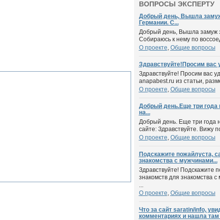
ВОПРОСЫ ЭКСПЕРТУ
Добрый день, Вышла замуж
Германии. С...
Добрый день, Вышла замуж 
Собираюсь к нему по воссоед
О проекте
,
Общие вопросы
Здравствуйте!Просим вас у
Здравствуйте! Просим вас у
anapabest.ru из статьи, разм
О проекте
,
Общие вопросы
Добрый день.Еще три года 
на...
Добрый день. Еще три года 
сайте: Здравствуйте. Вижу п
О проекте
,
Общие вопросы
Подскажите пожайлуста, с
знакомства с мужчинами...
Здравствуйте! Подскажите п
знакомств для знакомства с
...
О проекте
,
Общие вопросы
Что за сайт saratin/info, у
комментариях и нашла там 