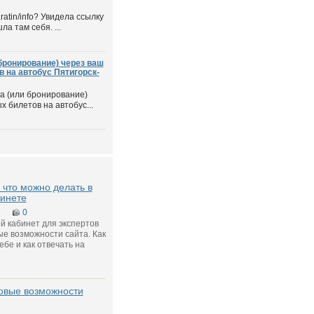
ratin/info? Увидела ссылку
а там себя. ...
бронирование) через ваш
в на автобус Пятигорск-
а (или бронирование)
х билетов на автобус...
 что можно делать в
инете
3
0
й кабинет для экспертов
вые возможности сайта. Как
бе и как отвечать на
новые возможности