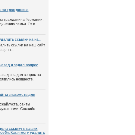
 за гражданина
за гражданина Германии.
инению семьи. От п...
далить ссылки на на...
далить ссылки на наш сайт
ещенн...
назад я задал вопрос
назад я задал вопрос на
оявились новшеств...
айты знакомств для
ожайлуста, сайты
 мужчинами. Спсаибо
видела ссылку в ваших
себя. Как я могу удалить