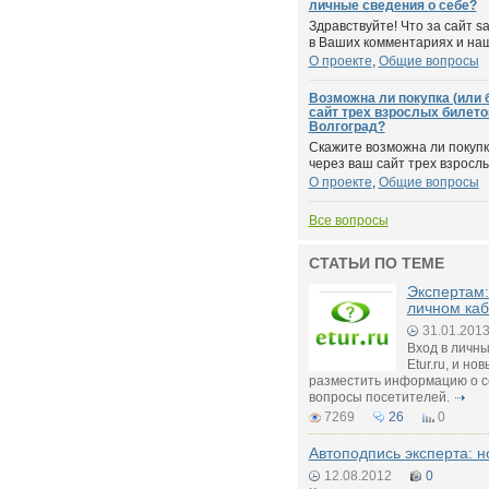
личные сведения о себе?
Здравствуйте! Что за сайт sa
в Ваших комментариях и нашл
О проекте
,
Общие вопросы
Возможна ли покупка (или 
сайт трех взрослых билето
Волгоград?
Скажите возможна ли покупк
через ваш сайт трех взрослы
О проекте
,
Общие вопросы
Все вопросы
СТАТЬИ ПО ТЕМЕ
Экспертам:
личном каб
31.01.201
Вход в личны
Etur.ru, и но
разместить информацию о се
вопросы посетителей.
7269
26
0
Автоподпись эксперта: 
12.08.2012
0