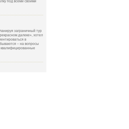
ылку под всеми своими
планируя заграничный тур
рекрасном далеке», хотел
иентироваться в
сбываются – на вопросы
т квалифицированные