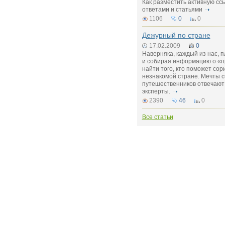
Как разместить активную сс
ответами и статьями
1106
0
0
Дежурный по стране
17.02.2009
0
Наверняка, каждый из нас, 
и собирая информацию о «п
найти того, кто поможет сор
незнакомой стране. Мечты 
путешественников отвечаю
эксперты.
2390
46
0
Все статьи