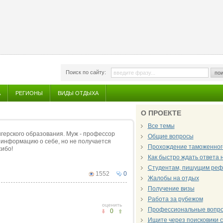
Поиск по сайту:
пои
А
РЕГИОНЫ
ВИДЫ ОТДЫХА
О ПРОЕКТЕ
Все темы
нгерского образования. Муж - профессор
Общие вопросы
а информацию о себе, но не получается
Прохождение таможенног
сибо!
Как быстро ждать ответа 
Студентам, пишущим реф
1552
0
Жалобы на отдых
Получение визы
Работа за рубежом
оценить
Профессиональные вопро
0
Ищите через поисковики 