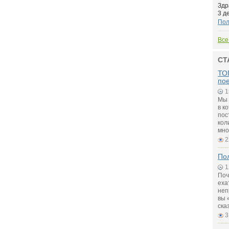
Здр
3 д
По
Все
СТ
ТОП
по
1
Мы 
в к
пос
кол
мно
2
Пол
1
Поч
еха
неп
вы 
ска
3