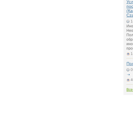
Ус
по
(Ка
Cz
1
Ино
Нео
Пол
обр
ино
про
1
По
0
4
Все