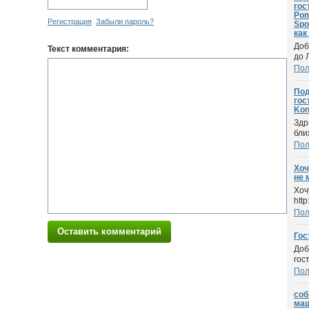
гос
Pom
Регистрация
Забыли пароль?
Spo
как
Доб
Текст комментария:
до 
По
Под
гос
Kon
Здр
бли
По
Хоч
не 
Хоч
http
По
Оставить комментарий
Гос
Доб
гос
По
соб
маш