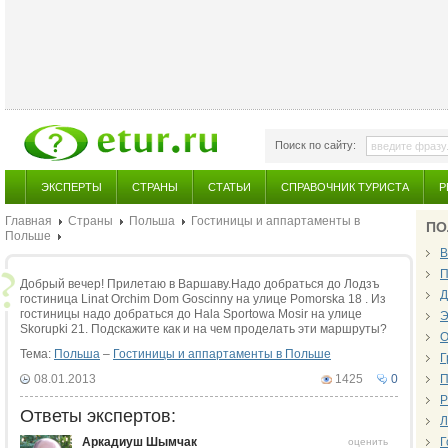
Поиск по сайту:
ЭКСПЕРТЫ
СТРАНЫ
СТАТЬИ
СПРАВОЧНИК ТУРИСТА
Р
Главная
Страны
Польша
Гостиницы и аппартаменты в
ПО
Польше
В
П
Добрый вечер! Прилетаю в Варшаву.Надо добраться до Лодзъ
Д
гостиница Linat Orchim Dom Goscinny на улице Pomorska 18 . Из
гостиницы надо добраться до Hala Sportowa Mosir на улице
Э
Skorupki 21. Подскажите как и на чем проделать эти маршруты?
О
Тема:
Польша
–
Гостиницы и аппартаменты в Польше
Г
08.01.2013
1425
0
П
Р
Ответы экспертов:
Л
Аркадиуш Шымчак
Г
оценить