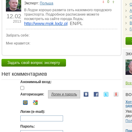
0
Эксперт:
Польша
О
В Лодзи хорошо развита сеть наземного городского
А
транспорта. Подробное расписание можете
12.02
О
посмотреть на сайте города Лодзь:
2013
http://www.mpk.lodz.pl
  EN/PL
В
Г
Забрать себе:
Мне нравится:
ЭК
Задать свой вопрос эксперту
Нет комментариев
Анонимный вход:
Все
Авторизация:
Логин и пароль
ВО
Хот
одн
Ува
Логин (e-mail):
дву
По
Пароль:
При