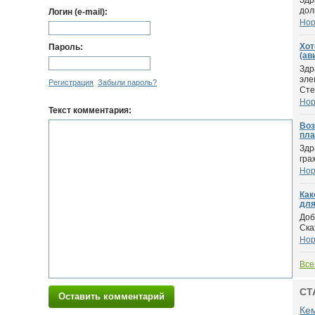
Здр
дол
Логин (e-mail):
Нор
Хот
Пароль:
(ав
Здр
эле
Регистрация
Забыли пароль?
Сте
Нор
Текст комментария:
Воз
пла
Здр
гра
Нор
Как
для
Доб
Ска
Нор
Все
СТ
Оставить комментарий
Ке