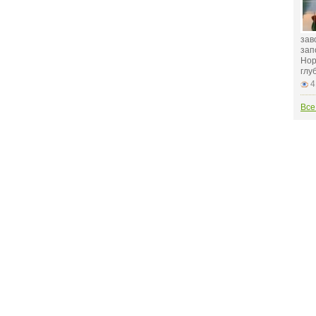
зав
зап
Нор
глу
4
Все