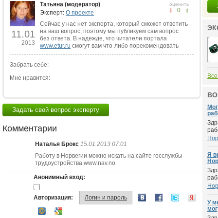
Татьяна (модератор)
оценить
0
Эксперт:
О проекте
Сейчас у нас нет эксперта, который сможет ответить
ЭК
на ваш вопрос, поэтому мы публикуем сам вопрос
11.01
без ответа. В надежде, что читатели портала
2013
www.etur.ru
смогут вам что-либо порекомендовать
Забрать себе:
Все
Мне нравится:
ВО
Мог
Задать свой вопрос эксперту
раб
Здр
Комментарии
раб
Нор
Наталья Брокс
15.01.2013 07:01
Я в
Работу в Норвегии можно искать на сайте госслужбы
Нор
трудоустройства www.nav.no
Здр
Анонимный вход:
раб
Нор
Авторизация:
Логин и пароль
У м
мог