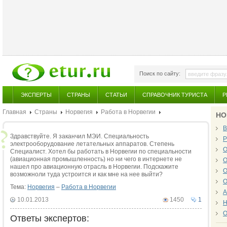
Поиск по сайту:
ЭКСПЕРТЫ
СТРАНЫ
СТАТЬИ
СПРАВОЧНИК ТУРИСТА
Р
Главная
Страны
Норвегия
Работа в Норвегии
НО
В
Здравствуйте. Я заканчил МЭИ. Специальность
Р
электрооборудование летательных аппаратов. Степень
О
Специалист. Хотел бы работать в Норвегии по специальности
(авиационная промышленность) но ни чего в интернете не
О
нашел про авиационную отрасль в Норвегии. Подскажите
О
возможноли туда устроится и как мне на нее выйти?
О
Тема:
Норвегия
–
Работа в Норвегии
А
10.01.2013
1450
1
Н
О
Ответы экспертов: