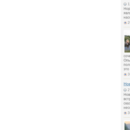
1
Нор
явл
нас
2
соч
Опы
пол
это
3
Нов
2
Нов
вст
ска
нес
3