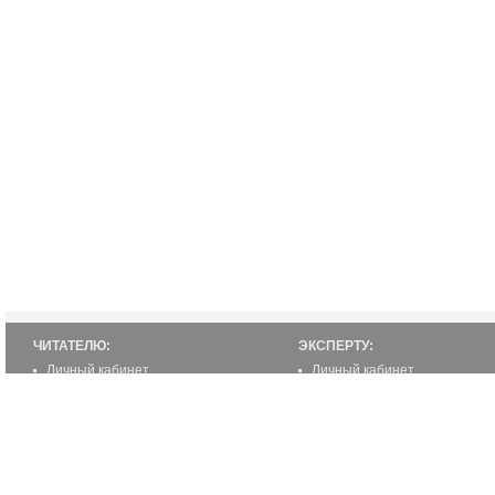
ЧИТАТЕЛЮ:
ЭКСПЕРТУ:
Личный кабинет
Личный кабинет
Настройка уведомлений
Написать статью
Написать статью
Как стать экспертом
Преимущества
Реклама
2000-2012 ©
ETUR.RU: эксперты по странам