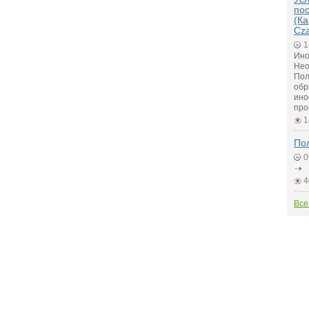
по
(Ка
Cz
1
Ино
Нео
Пол
обр
ино
про
1
По
0
4
Все