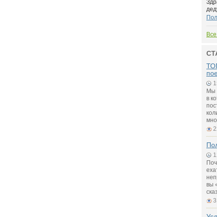
Здр
дед
По
Все
СТ
ТОП
по
1
Мы 
в к
пос
кол
мно
2
Пол
1
Поч
еха
неп
вы 
ска
3
Ус