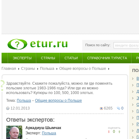
Поиск по сайту:
ЭКСПЕРТЫ
СТРАНЫ
СТАТЬИ
СПРАВОЧНИК ТУРИСТА
Р
Главная
Страны
Польша
Общие вопросы о Польше
ПО
В
Здравствуйте. Скажите пожалуйста, можно ли где поменять
П
польские злотые 1983-1986 года? Или где их можно
Д
использовать? Купюры по 100, 500, 1000 злотых.
Э
Тема:
Польша
–
Общие вопросы о Польше
О
12.01.2013
6265
0
Г
П
Ответы экспертов:
Р
Аркадиуш Шымчак
оценить
Л
0
Эксперт:
Польша
Г