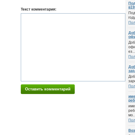
Под
в195
Текст комментария:
Под
год
По
Доб
офи
Доб
офи
ез...
По
Доб
зар.
Доб
зар
По
Оставить комментарий
име
реб
име
реб
мо..
По
Воз