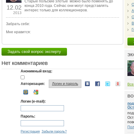
Старые польские злотые можно было поменять до
О
конца 2010 года. Сейчас они могут представлять
12.02
интерес только для коллекционеров.
А
2013
О
В
Забрать себе:
Г
Мне нравится:
Задать свой вопрос эксперту
ЭК
Нет комментариев
Анонимный вход:
Авторизация:
Логин и пароль
Все
ВО
Логин (e-mail):
под
Ост
под
Пароль:
Ост
пово
По
Регистрация
Забыли пароль?