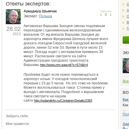
Ответы экспертов:
О
А
Аркадиуш Шымчак
оценить
0
Эксперт:
Польша
О
В
Автовокзал Варшава Заходня связан подземным
28.02
Г
переходом с одноименным железнодорожным
2013
вокзалом. От жд вокзала Варшава Заходня до
аэропорта имени Фредерика Шопена лучшее всего
доехать поездом Скоростной городской железной
дороги, линии S2 или S3. Время в пути около 15
минут. Поезда ходят с интервалом примерно 30
ЭК
минут. Расписание смотрите на сайте
Администрации городского транспорта
Варшавы
http://www.ztm.waw.pl/?c=574&l=4
Проблема будет если нужно перемещаться в
аэропорт ночью. У поездов технологический
Все
перерыв с 23 до 5 часов. Но это тоже не проблема.
Можете воспользоваться такси. Стоянка прямо у
выхода с автовокзала. Подробнее о варшавском
ВО
такси смотрите на нашим
Как
сайте
http://polandinfo.ru/Container/Details/2383
Как
...
По
Забрать себе:
Мне нравится:
Здр
д...