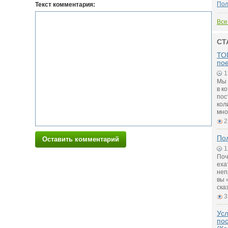
По
Текст комментария:
Все
СТ
ТОП
по
1
Мы 
в к
пос
кол
мно
2
Пол
Оставить комментарий
1
Поч
еха
неп
вы 
ска
3
Ус
по