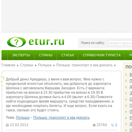
Поиск по сайту:
ЭКСПЕРТЫ
СТРАНЫ
СТАТЬИ
СПРАВОЧНИК ТУРИСТА
Р
Главная
Страны
Польша
Польша: транспорт и как доехать
ПО
В
Добрый день! Аркадиуш, у меня к вам вопрос. Мне нужно с
П
предельной ясностью объяснить, как добраться до аэропорта
Д
Шопена с автовокзала Варшава Заходня. Есть 2 варианта:
прибытие на вокзал в 23.30 прибытие на вокзал в 19.30 В
Э
аэропорту Шопена должна быть в 4.00 (вылет в 6.30) Помогите
О
найти подходящее время маршрута, средство передвижения, и
Г
где необходимо покупать билеты. И еще вопрос. Если ехать на
такси, сколько это будет стоить.
П
Тема:
Польша
–
Польша: транспорт и как доехать
Р
Л
22.02.2013
25764
1
Г