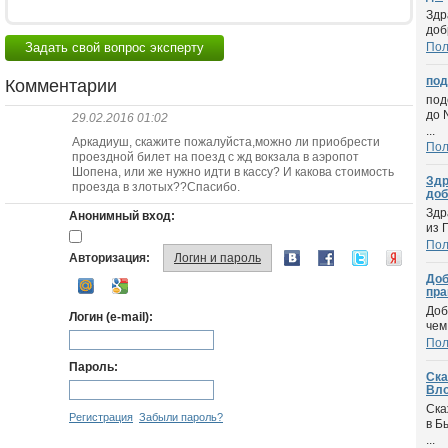
Здр
доб
Задать свой вопрос эксперту
По
под
Комментарии
под
до 
29.02.2016 01:02
...
Аркадиуш, скажите пожалуйста,можно ли приобрести
По
проездной билет на поезд с жд вокзала в аэропот
Шопена, или же нужно идти в кассу? И какова стоимость
Здр
проезда в злотых??Спасибо.
доб
Здр
Анонимный вход:
из 
По
Авторизация:
Логин и пароль
Доб
пра
Доб
Логин (e-mail):
чем
По
Пароль:
Ска
Вло
Ска
Регистрация
Забыли пароль?
в Б
...