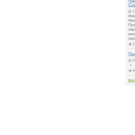
(Ка
Cz
1
Ино
Нео
Пол
обр
ино
про
1
По
0
4
Все