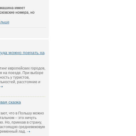
 машина имеет
сковские номера, но
ольше
куда можно поехать на
тинг европейских городов,
я на поезде. При выборе
ость у туристов,
ьностей, расстояние и
вая сказка
тают, что в Польшу можно
стальном – это ничуть
. Но, приехав в страну,
 настоящую средневековую
временный лад.