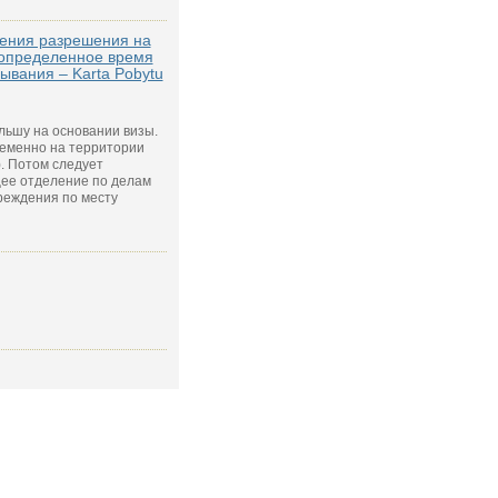
чения разрешения на
 определенное время
ывания – Karta Pobytu
льшу на основании визы.
еменно на территории
. Потом следует
щее отделение по делам
реждения по месту