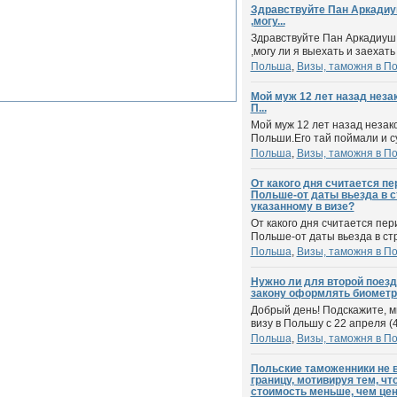
Здравствуйте Пан Аркадиу
,могу...
Здравствуйте Пан Аркадиуш
,могу ли я выехать и заехать
Польша
,
Визы, таможня в П
Мой муж 12 лет назад неза
П...
Мой муж 12 лет назад незак
Польши.Его тай поймали и су
Польша
,
Визы, таможня в П
От какого дня считается п
Польше-от даты вьезда в с
указанному в визе?
От какого дня считается пе
Польше-от даты вьезда в стра
Польша
,
Визы, таможня в П
Нужно ли для второй поезд
закону оформлять биометр
Добрый день! Подскажите, м
визу в Польшу с 22 апреля (45
Польша
,
Визы, таможня в П
Польские таможенники не 
границу, мотивируя тем, чт
стоимость меньше, чем цена