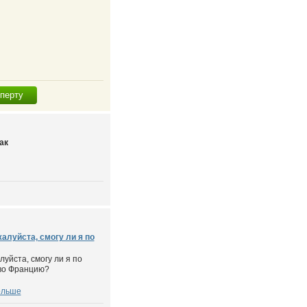
сперту
ак
алуйста, смогу ли я по
уйста, смогу ли я по
 во Францию?
ольше