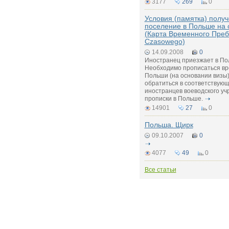
3177
269
0
Условия (памятка) полу
поселение в Польше на
(Карта Временного Преб
Czasowego)
14.09.2008
0
Иностранец приезжает в По
Необходимо прописаться вр
Польши (на основании визы)
обратиться в соответствую
иностранцев воеводского уч
прописки в Польше.
14901
27
0
Польша. Щирк
09.10.2007
0
4077
49
0
Все статьи