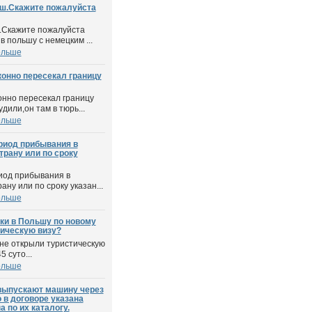
ш.Скажите пожалуйста
.Скажите пожалуйста
 в польшу с немецким ...
ольше
конно пересекал границу
онно пересекал границу
дили,он там в тюрь...
ольше
ериод прибывания в
трану или по сроку
риод прибывания в
ну или по сроку указан...
ольше
ки в Польшу по новому
ическую визу?
не открыли туристическую
 суто...
ольше
выпускают машину через
о в договоре указана
 по их каталогу.