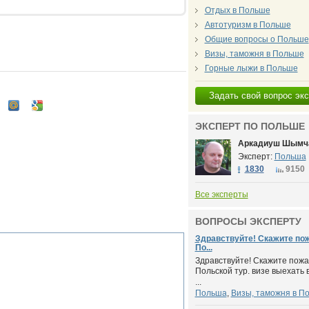
Отдых в Польше
Автотуризм в Польше
Общие вопросы о Польше
Визы, таможня в Польше
Горные лыжи в Польше
Задать свой вопрос эк
ЭКСПЕРТ ПО ПОЛЬШЕ
Аркадиуш Шымч
Эксперт:
Польша
1830
9150
Все эксперты
ВОПРОСЫ ЭКСПЕРТУ
Здравствуйте! Скажите пож
По...
Здравствуйте! Скажите пожал
Польской тур. визе выехать
...
Польша
,
Визы, таможня в П