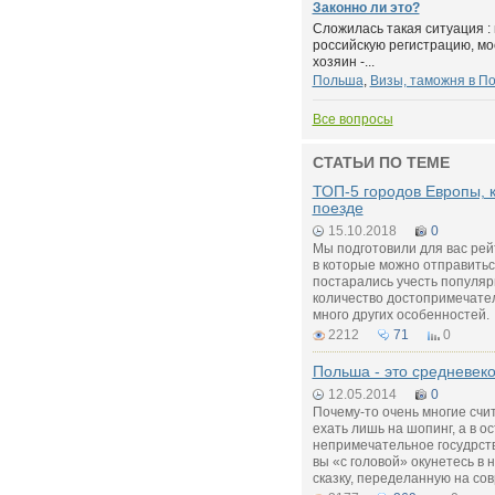
Законно ли это?
Сложилась такая ситуация :
российскую регистрацию, мо
хозяин -...
Польша
,
Визы, таможня в П
Все вопросы
СТАТЬИ ПО ТЕМЕ
ТОП-5 городов Европы, 
поезде
15.10.2018
0
Мы подготовили для вас рей
в которые можно отправитьс
постарались учесть популярн
количество достопримечател
много других особенностей.
2212
71
0
Польша - это средневеко
12.05.2014
0
Почему-то очень многие счи
ехать лишь на шопинг, а в о
непримечательное госудрство
вы «с головой» окунетесь в
сказку, переделанную на со