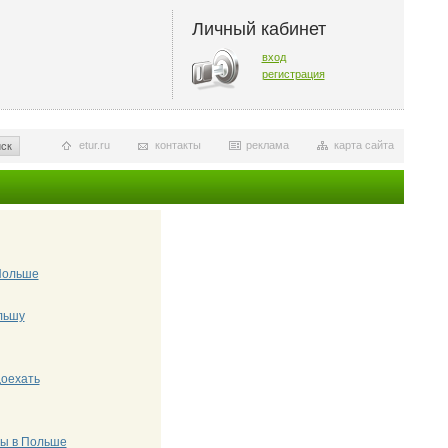
Личный кабинет
вход
регистрация
etur.ru
контакты
реклама
карта сайта
ск
Польше
льшу
доехать
ты в Польше