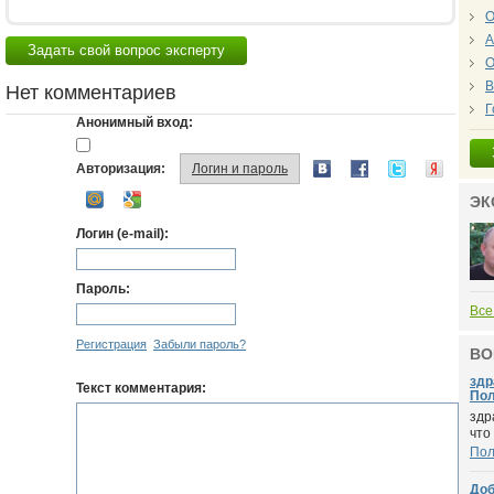
О
А
Задать свой вопрос эксперту
О
В
Нет комментариев
Г
Анонимный вход:
Авторизация:
Логин и пароль
ЭК
Логин (e-mail):
Пароль:
Все
Регистрация
Забыли пароль?
ВО
здр
Текст комментария:
Пол
здр
что
По
Доб