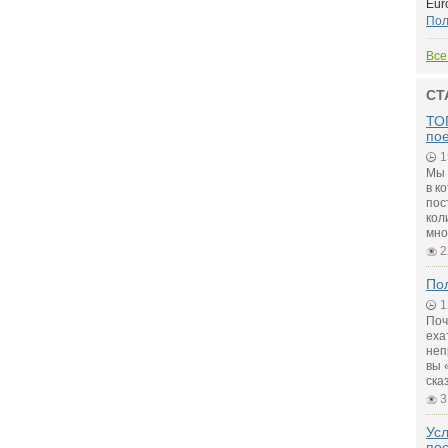
Eur
По
Все
СТ
ТОП
по
1
Мы 
в к
пос
кол
мно
2
Пол
1
Поч
еха
неп
вы 
ска
3
Ус
по