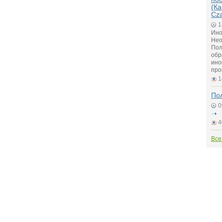
(Ка
Cz
1
Ино
Нео
Пол
обр
ино
про
1
По
0
4
Все