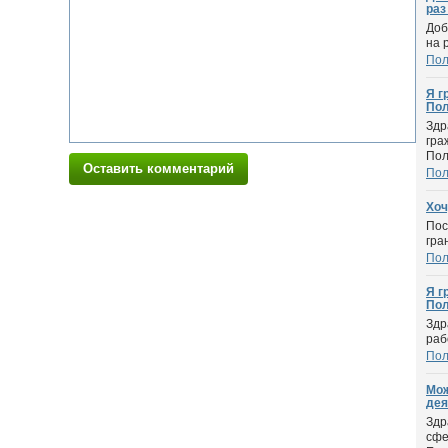
раз 
Доб
на 
По
Я г
По
Здр
гра
Пол
Оставить комментарий
По
Хоч
Пос
гра
По
Я г
Пол
Здр
раб
По
Мож
дея
Здр
сфе