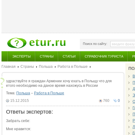
Поиск по сайту:
ЭКСПЕРТЫ
СТРАНЫ
СТАТЬИ
СПРАВОЧНИК ТУРИСТА
Р
Главная
Страны
Польша
Работа в Польше
ПО
В
здраствуйте я граждан Армении хочу ехать в Польщу что для
П
етого необходимо на даное время нахожусь в России
Д
Тема:
Польша
–
Работа в Польше
Э
15.12.2015
760
0
О
Г
Ответы экспертов:
П
Р
Забрать себе:
Л
Мне нравится:
Г