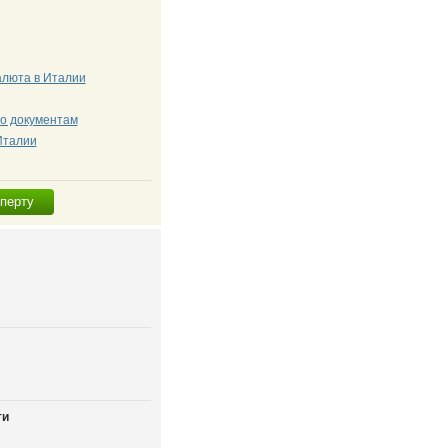
алюта в Италии
о документам
Италии
сперту
ти