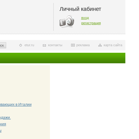
Личный кабинет
вход
регистрация
etur.ru
контакты
реклама
карта сайта
ск
живающих в Италии
одажи.
ения
ы