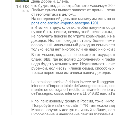
День добрый, Елена,
что будет, когда вы отработаете максимум 20 ле
14.03
Любые суммы выплат зависят от промышленност
2016
от геополитики в целом...
На сегодняшний день все минимумы есть по 
pensione-sociale-importo-assegno-1201
в Италии, в двух словах, чтобы получить соц
нужно быть нищим, незамужней- неженатым,
не получать пенсию по утрате кормильца, из-з
доходов. Нельзя покидать страну более, чем н
совокупный минимальный доход на семью сего
только, если нет многого или не надо ни о ком 
В тот момент, когда вы попросите от государс
бланк
где во всяких дополнениях и граф
ISEE,
надо будет указывать все. Недвижимость, счет
рубежом, если есть, членов семьи, спосо
бных 
т.е.все вероятные источники ваших доходов.
La pensione sociale è ridotta invece se il soggetto
inferiore all'importo totale dell'assegno sociale, os
mentre se coniugato il reddito familiare è inferiore
dell’assegno, ossia, inferiore a 11.649,82 euro all'
и по пенсионному фонду в России, тоже никто 
Попробуйте зайти на сайт ПФР, там можно за
Можно получить доступ в личный кабинет, есл
Оформление и начисление пенсий гражданам,