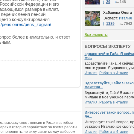
29
148
Российской Федерации и его
касающимся размера выплат,
Хабарова Ольга
 перечисления пенсий
Эксперт:
Италия
Центр консультирования
1389
7042
m/pensionres/pens_zagran/
Все эксперты
опрос более внимательно, и ответ
ьным.
ВОПРОСЫ ЭКСПЕРТУ
здравствуйте Гайа. Я сейча
мо...
здравствуйте Гайа. Я сейчас
монте урано. Я украинка, у м
Италия
,
Работа в Италии
Здравствуйте, Гайа! Я зак
макияжа...
Здравствуйте, Гайа! Я зако
Милане и мое учебное пермес
Италия
,
Работа в Италии
Интересует такой вопрос, п
ле...
Интересует такой вопрос, пр
с. выскажу свое : пенсия в России в любом
уезжаю в Италию, где смогу о
мерах в которых заработали за время работы
но пополнять. не вижу связи между выбором
Италия
,
Работа в Италии