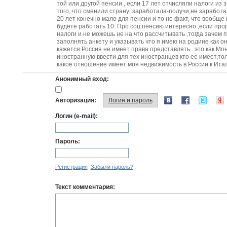
той или другой пенсии , если 17 лет отчисляли налоги из 
того, что сменили страну .заработала-получи,не заработал
20 лет конечно мало для пенсии и то не факт, что вообще
будете работать 10. Про соц пенсию интересно ,если про
налоги и не можешь не на что рассчитывать ,тогда зачем п
заполнять анкету и указывать что я имею на родине как 
кажется Россия не имеет права представлять . это как Мо
иностранную ввести для тех иностранцев кто ее имеет,то
какое отношение имеет моя недвижимость в России к Итал
Анонимный вход:
Авторизация:
Логин и пароль
Логин (e-mail):
Пароль:
Регистрация
Забыли пароль?
Текст комментария: