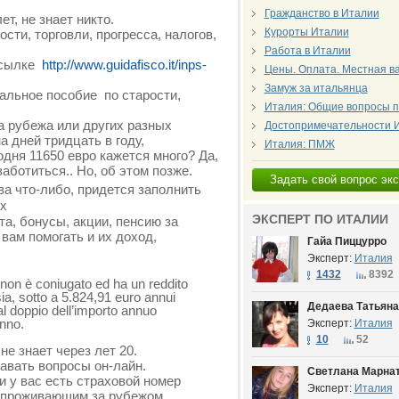
Гражданство в Италии
т, не знает никто.
Курорты Италии
и, торговли, прогресса, налогов,
Работа в Италии
ссылке
http://www.guidafisco.it/inps-
Цены. Оплата. Местная в
Замуж за итальянца
иальное пособие по старости,
Италия: Общие вопросы п
а рубежа или других разных
Достопримечательности 
а дней тридцать в году,
Италия: ПМЖ
дня 11650 евро кажется много? Да,
заботиться.. Но, об этом позже.
Задать свой вопрос эк
тва что-либо, придется заполнить
ах
ЭКСПЕРТ ПО ИТАЛИИ
а, бонусы, акции, пенсию за
вам помогать и их доход,
Гайа Пиццурро
Эксперт:
Италия
1432
8392
 non è coniugato ed ha un reddito
sia, sotto a 5.824,91 euro annui
Дедаева Татьяна
 al doppio dell’importo annuo
anno.
Эксперт:
Италия
10
52
не знает через лет 20.
давать вопросы он-лайн.
Светлана Марна
и у вас есть страховой номер
Эксперт:
Италия
 проживающим за рубежом,