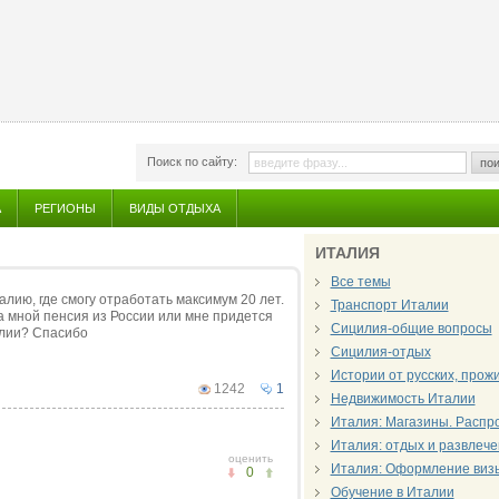
Поиск по сайту:
пои
А
РЕГИОНЫ
ВИДЫ ОТДЫХА
ИТАЛИЯ
Все темы
алию, где смогу отработать максимум 20 лет.
Транспорт Италии
а мной пенсия из России или мне придется
Сицилия-общие вопросы
алии? Спасибо
Сицилия-отдых
Истории от русских, про
1242
1
Недвижимость Италии
Италия: Магазины. Распр
Италия: отдых и развлеч
оценить
Италия: Оформление виз
0
Обучение в Италии