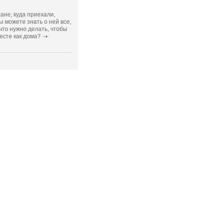
ране, куда приехали,
ы можете знать о ней все,
 что нужно делать, чтобы
есте как дома?