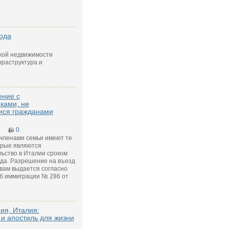
ода
кой недвижимости
раструктура и
ение с
ками, не
ся гражданами
0
 членами семьи имеют те
орые являются
ьство в Италии сроком
ода. Разрешение на въезд
вам выдается согласно
об иммиграции № 286 от
ия, Италия:
 и апостиль для жизни