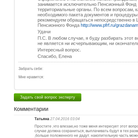
занимается исключительно Пенсионный Фонд 
территориальные органы. По всем вопросам, 
необходимого пакета документов и процедуры
рекомендуем обращаться непосредственно в 
Пенсионного Фонда
http://www.pfrf.ru/grazdana
Удачи
П.С. В любом случае, я буду разбирать этот в
не является ни исчерпывающим, ни окончател
Интересный вопрос.
Спасибо, Елена
Забрать себе:
Мне нравится:
Задать свой вопрос эксперту
Комментарии
Татьяна
27.04.2016 03:04
Простите ,что влезаю,но тоже меня интересует этот вопро
случае должна сохраниться, выплачивать будут в тех раз
,больше положенного не дадут. накопительную часть мож