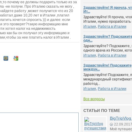
зп,то почему ее должны подарить только из за
а -не получи. Про Италию сказать не могу ,
Здравствуйте! Я прочла, ч
 найдете работу ,может получится что из 20
Ит...
работал даже 10,20 лет в Италии ,платил
Здравствуйте! Я прочла, что
латить хочется спросить ))) и далее: если
Италии, нужно проработать м
они это проверят?такую информацию мне
Италия
,
Работа в Италии
нти хотел налог на недвижимость
лько как бы он получал эту информацию и
Здравствуйте? Подскажите,
ии,чтобы за нее платить налог в Италии .
одн...
Здравствуйте? Подскажите, 
одного врача из России, кото
Италия
,
Работа в Италии
Здравствуйте! Подскажите,
междун...
Здравствуйте! Подскажите, 
международный сертификат 
работод...
Италия
,
Работа в Италии
Все вопросы
СТАТЬИ ПО ТЕМЕ
BigTripVlo
22.09.201
Моё путешес