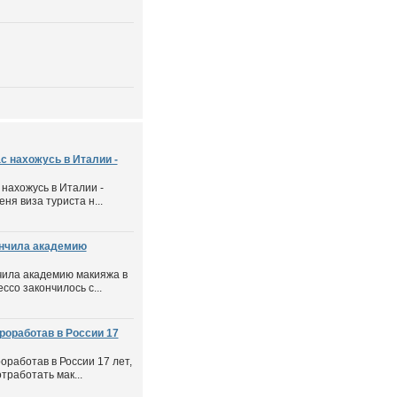
с нахожусь в Италии -
 нахожусь в Италии -
еня виза туриста н...
ончила академию
нчила академию макияжа в
со закончилось с...
роработав в России 17
оработав в России 17 лет,
тработать мак...