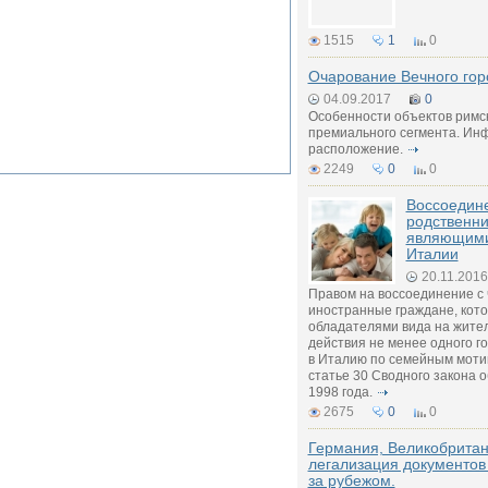
1515
1
0
Очарование Вечного гор
04.09.2017
0
Особенности объектов римс
премиального сегмента. Инф
расположение.
2249
0
0
Воссоедин
родственни
являющими
Италии
20.11.2016
Правом на воссоединение с
иностранные граждане, кот
обладателями вида на жител
действия не менее одного г
в Италию по семейным моти
статье 30 Сводного закона 
1998 года.
2675
0
0
Германия, Великобритан
легализация документов
за рубежом.