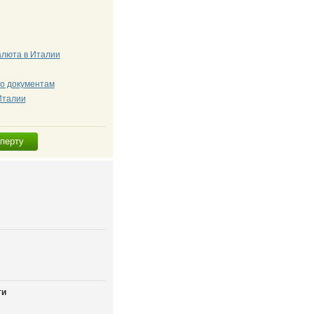
алюта в Италии
о документам
Италии
сперту
ти