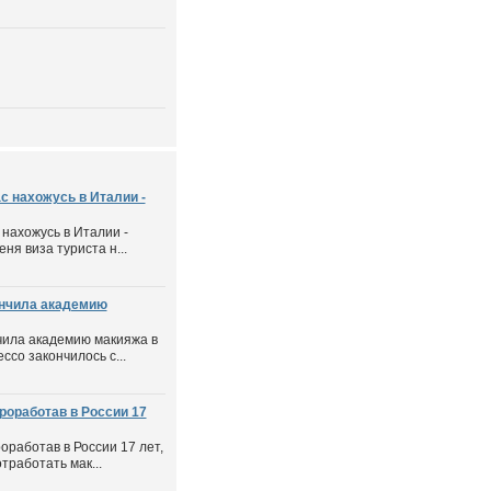
с нахожусь в Италии -
 нахожусь в Италии -
еня виза туриста н...
ончила академию
нчила академию макияжа в
со закончилось с...
роработав в России 17
оработав в России 17 лет,
тработать мак...