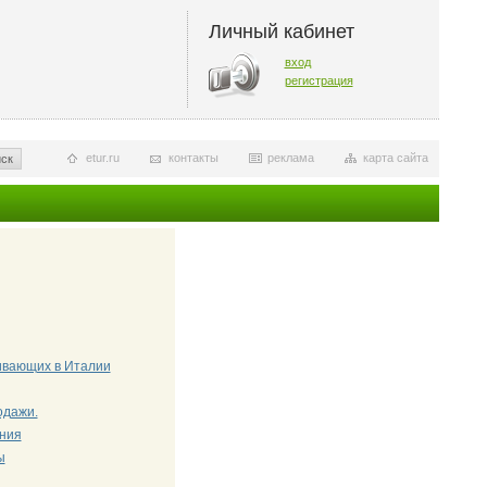
Личный кабинет
вход
регистрация
etur.ru
контакты
реклама
карта сайта
ск
живающих в Италии
одажи.
ения
ы