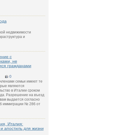
ода
кой недвижимости
раструктура и
ение с
ками, не
ся гражданами
0
 членами семьи имеют те
орые являются
ьство в Италии сроком
ода. Разрешение на въезд
вам выдается согласно
об иммиграции № 286 от
ия, Италия:
 и апостиль для жизни