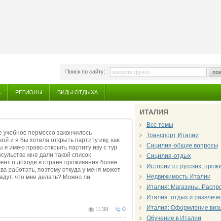
Поиск по сайту:
пои
А
РЕГИОНЫ
ВИДЫ ОТДЫХА
ИТАЛИЯ
Все темы
е учебное пермессо закончилось
Транспорт Италии
ой и я бы хотела открыть партиту иву, как
Сицилия-общие вопросы
ы я имею право открыть партиту иву с тур
нсульстве мне дали такой список
Сицилия-отдых
мент о доходе в стране проживания более
Истории от русских, про
ава работать, поэтому откуда у меня может
Недвижимость Италии
дадут. что мне делать? Можно ли
Италия: Магазины. Распр
Италия: отдых и развлеч
Италия: Оформление виз
1138
0
Обучение в Италии