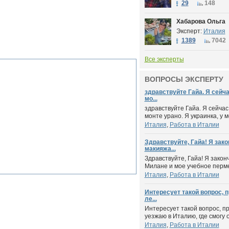
29
148
Хабарова Ольга
Эксперт:
Италия
1389
7042
Все эксперты
ВОПРОСЫ ЭКСПЕРТУ
здравствуйте Гайа. Я сейча
мо...
здравствуйте Гайа. Я сейчас
монте урано. Я украинка, у м
Италия
,
Работа в Италии
Здравствуйте, Гайа! Я зак
макияжа...
Здравствуйте, Гайа! Я зако
Милане и мое учебное пермес
Италия
,
Работа в Италии
Интересует такой вопрос, п
ле...
Интересует такой вопрос, пр
уезжаю в Италию, где смогу о
Италия
,
Работа в Италии