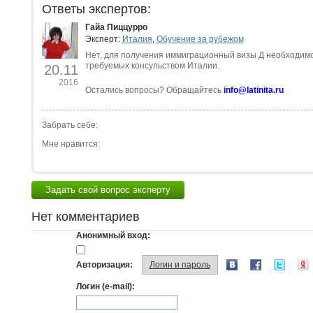
Ответы экспертов:
Гайа Пиццурро
Эксперт:
Италия
,
Обучение за рубежом
Нет, для получения иммиграционный визы Д необходимо 
требуемых консульством Италии.
20.11
2016
Остались вопросы? Обращайтесь
info@latinita.ru
Забрать себе:
Мне нравится:
Задать свой вопрос эксперту
Нет комментариев
Анонимный вход:
Авторизация:
Логин и пароль
Логин (e-mail):