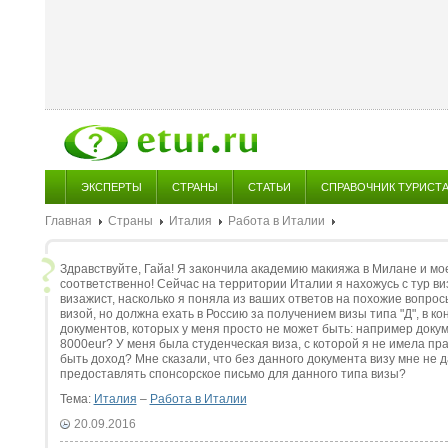
ЭКСПЕРТЫ
СТРАНЫ
СТАТЬИ
СПРАВОЧНИК ТУРИСТ
Главная
Страны
Италия
Работа в Италии
Здравствуйте, Гайа! Я закончила академию макияжа в Милане и мо
соответственно! Сейчас на территории Италии я нахожусь с тур виз
визажист, насколько я поняла из ваших ответов на похожие вопрос
визой, но должна ехать в Россию за получением визы типа "Д", в ко
документов, которых у меня просто не может быть: например доку
8000eur? У меня была студенческая виза, с которой я не имела пр
быть доход? Мне сказали, что без данного документа визу мне не 
предоставлять спонсорское письмо для данного типа визы?
Тема:
Италия
–
Работа в Италии
20.09.2016