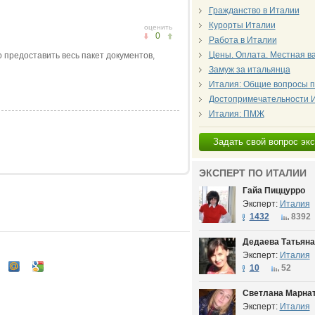
Гражданство в Италии
Курорты Италии
оценить
0
Работа в Италии
Цены. Оплата. Местная в
предоставить весь пакет документов,
Замуж за итальянца
Италия: Общие вопросы п
Достопримечательности 
Италия: ПМЖ
Задать свой вопрос эк
ЭКСПЕРТ ПО ИТАЛИИ
Гайа Пиццурро
Эксперт:
Италия
1432
8392
Дедаева Татьяна
Эксперт:
Италия
10
52
Светлана Марна
Эксперт:
Италия