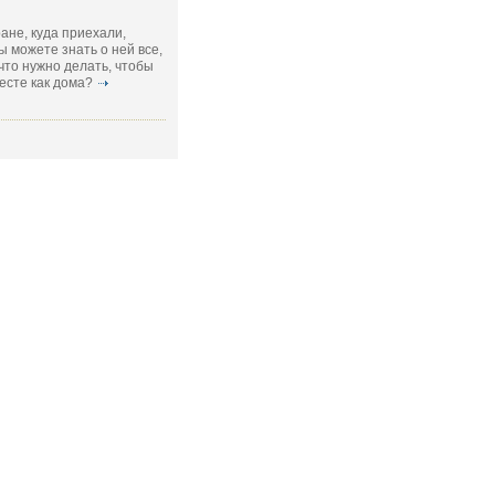
ране, куда приехали,
ы можете знать о ней все,
 что нужно делать, чтобы
есте как дома?