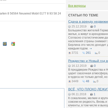
Все вопросы
rten 8 56564 Neuwied Mobil 0177 8 93 58 24
СТАТЬИ ПО ТЕМЕ
Сдача в аренду недвижи
25.12.2019
0
Большинство жителей Герма
жилья, а живут в арендованн
Согласно статистическим д
населения страны снимают 
Берлина это число доходит 
каждым годом.
3731
261
0
Рождество и Новый год 
16.12.2019
0
В преддверии Рождества и Н
царит сказочная атмосфера
в чудеса не только детей, но
3449
48
0
ВСЁ, ЧТО ПЛОХО ЛЕЖИ
06.11.2018
1
К сожалению, мелкие и круп
совсем не редкость. Вновь и
клиенты, в том числе и вых