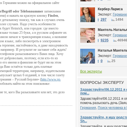
 в Германии
можно
на официальном сайте
Кербер Лариса
e
/
Begriff
oder
Telefonnummer
латинскими
Эксперт:
Германи
мени) и нажать на красную кнопку
Finden
,
297
1494
е детальному поиску, так как в случаях очень
олее случаев. Надо учесть особенности
х будет
Heinrich
, или городов: где вместо
Мантель Наталь
языке только 25 букв, а в русском алфавите их
Эксперт:
Германи
 самом начале в транскрипции языка, а название
9235
4694
ком языке, либо посмотреть в электронном
 терпение, настойчи
вость, и даже находчивость
 например. И результат не заставит себя ждать!
Наталья Мантель
телефоном разыскиваемого Вами лица. Хочу
Эксперт:
Германи
ют добровольно, поэтому, если кто-то из
0
25
то его имени и фамилии не будет ни на этом
а Вам остаётся только дать платные
емецкой территории, например, издательским
Все эксперты
ыпускает целых 6 изданий, в том числе газету
Германия – Русский Берлин» (
http://www.rg-
ВОПРОСЫ ЭКСПЕРТУ
обовать найти на этом поисковике:
Здравствуйте!06.12.2011 я
 те, кого Вы разыскиваете или нет, это дело
пом...
Здравствуйте!06.12.2011 я 
помочь разыскать дочь (Заяц
Германия
,
Поиск человека в
Здравствуйте, я ищу родст
Sh...
Здравствуйте, я ищу родств