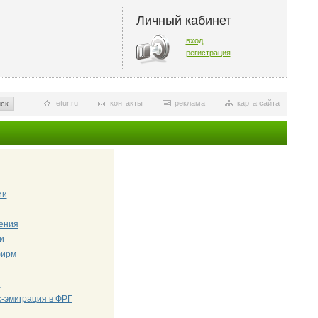
Личный кабинет
вход
регистрация
etur.ru
контакты
реклама
карта сайта
ск
ии
чения
и
фирм
и
-эмиграция в ФРГ