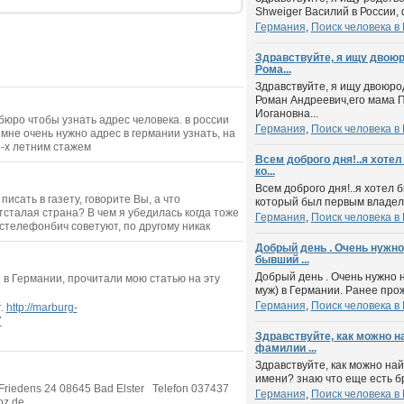
Shweiger Василий в России,
Германия
,
Поиск человека в
Здравствуйте, я ищу двоюр
Рома...
Здравствуйте, я ищу двоюро
Роман Андреевич,его мама 
Иогановна...
бюро чтобы узнать адрес человека. в россии
Германия
,
Поиск человека в
мне очень нужно адрес в германии узнать, на
3-х летним стажем
Всем доброго дня!..я хоте
ко...
Всем доброго дня!..я хотел 
исать в газету, говорите Вы, а что
который был первым владель
отсталая страна? В чем я убедилась когда тоже
Германия
,
Поиск человека в
астелефонбич советуют, по другому никак
Добрый день . Очень нужно
бывший ...
Добрый день . Очень нужно 
й в Германии, прочитали мою статью на эту
муж) в Германии. Ранее прожи
Германия
,
Поиск человека в
т.
http://marburg-
7
Здравствуйте, как можно н
фамилии ...
Здравствуйте, как можно на
имени? знаю что еще есть бра
Friedens 24 08645 Bad Elster Telefon 037437
Германия
,
Поиск человека в
oz.de