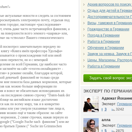
Архив вопросов по поиску
одит!»
Отдых для детей в Герма
ые актуаль
ные новости и следить за состоянием
Достопримечательности 
просматривать электронную почту, отдыхая под
Визы, таможня в Германи
ном городке, настоя
щее «расследование»
т, очень даже часто встречающейся фамилии, а
Гражданство в Германии
 на поверхности всего земного «шарика» или,
Погода в Германии
на» на «стволах» Вашего генеалогического
Работа в Германии
й посмотрел за
мечательную передачу по
Обучение в Германии
 книгу «Книга имён профессора Удольфа»
Замуж за немца. Замуж в
сказывается о происхождении той или иной
овно перевести, но и с немецкой
Цены. Магазины. Распро
еление по всей Германии, где наиболее часто
Работа в Германии
 заглянёте на сайт «геоген-онлайндинст» -
гия» в режиме онлайн, благодаря которой,
ской девичьей
фамилией не только среди
Задать свой вопрос эк
том мне помогла база данных мормонов, которые
обрав как можно больше информации по
 и вовсе не обязательно исповедавших их
ЭКСПЕРТ ПО ГЕРМАНИ
ь на последнюю синюю строчку “
Daten
-
bank
der
Адвокат Йоханн
таблице
на английском языке достаточно
ся как по всему миру, так и в конкретно
Эксперт:
Германи
живы или уже умерли указанные там
лица и,
3
3242
ния можно ещё и таким образом: на сайте
 мормонов, 2 синие строчки, нажав первую из
алла
google
(“
Google
-
Suche
nach
фамилия”) или же
Эксперт:
Германи
рю братьев Гримм (“
Suche
im
Grimmschen
5
2875