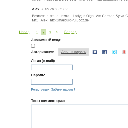
Alex
30.09.2011 06:09
Возможно, жена-немка: Ladygin Olga Am Carmen-Sylva-Ga
MfG Alex http://marburg-ru.ucoz.de
Назад
Вперед
1
2
3
4
Анонимный вход:
Авторизация:
Логин и пароль
Логин (e-mail):
Пароль:
Регистрация
Забыли пароль?
Текст комментария: