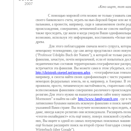
2007
«Кто ищет, тот нах
С помощью мировой сети можно не только узнавать сам
своего банковского счета, играть на нью-йорской бирже или же 
пальма
ми, а провести, например, сидя в завьюженном своём род
происхождения, совершенно, нетипичной или же совсем наоборо
также проследить, где жили и когда умерли Ваши однофамильцы
возможно, используя эту информацию, восстановить «белые пят
древа.
Для этого поблагодарим сначала моего супруга, которы
немецкому телевидению, где сам автор представлял
свою новую
(“
Professor
Udolphs
Buch
der
Namen
”), в которой не только рас
фамилии, зачастую, почти неприличной, если её попытаться досл
педантичностью составив территорильно-географическое распред
встречается эта фамилия. Вы можете сами в этом убедиться, если
http
://
christoph
.
stoepel
.
net
/
geogen
.
adpx
- «географическая генеало
например, я смогла найти своих однофамильцев с чисто украин
немецких федеральных земель, но и, например, в Америке. В э
проявили, просто, титаническую настойчивость, старательно с
всевозможным фамилиям совершенно различного происхождения
религию.Для этого нужно на вышеуказанном сайте внизу нажат
Mormonen
” и выйти на сайт
http
://
www
.
familysearch
.
org
, где в 
латинскими буквами написать искомую фами
лию и поиск начнёт
указанной Вами стра
не. Вы получите возможность проследить, 
даже, иногда какую религию они исповедовали. Расширить позна
«геоген-онлайндинст» есть ещё внизу, поверх поисковой службы
них, Вы ищите в одной из самых популярных поисковых машин
ещё больше расширите поиск на второй строке благодаря слова
W
ö
rterbuch
(ü
ber
Google
”).