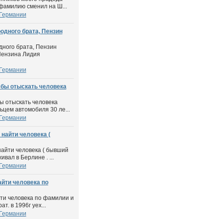
 фамилию сменил на Ш...
 Германии
одного брата, Пензин
дного брата, Пензин
Пензина Лидия
 Германии
л бы отыскать человека
бы отыскать человека
цем автомобиля 30 ле...
 Германии
 найти человека (
найти человека ( бывший
вал в Берлине . ...
 Германии
айти человека по
йти человека по фамилии и
т. в 1996г уех...
 Германии