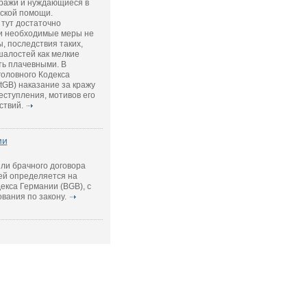
ражи и нуждающиеся в
ской помощи.
тут достаточно
ли необходимые меры не
, последствия таких,
шалостей как мелкие
ть плачевными. В
головного Кодекса
StGB) наказание за кражу
еступления, мотивов его
ствий.
ии
ли брачного договора
ей определяется на
екса Германии (BGB), с
вания по закону.