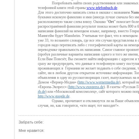
Попробовать найти своих родственников или знакомых
телефонной книги этой страны
www
.
telefonbuch
.
de
.
Для этого достаточно написать слева в окошке с названием
Nam
буквами искомую фамилию и имя (иногда лучше
сначала без и
расположенную также слева внизу. Окошко “
Ort
” помогает боле
распространённой фамилии результат поиска может быть 800 и б
написания фамилий на немецком языке, например, вместо Генри
Маннгейм будет
Mannheim
. Учитывая тот факт, что в немецком 
уже 33, то возьмите словарь, где все эти случаи представлены в
городов надо переписать либо с географической карты на немец
переводчике правильность их написания. Самое главное проявить
(пробуя различные варианты написания одного и
того же имени,
Если Вам Повезёт, Вы сможете найти информацию с адресом и 
сразу же предупредить, что данные в телефонную книгу поступа
проживающих в
Германии не желает подавать о себе сведения, 
сайте, ни в любом другом открытом источнике информации. Тогд
объявления в одну из русскоговорящих газет, выпускаемых на н
Домом «Вернер-Медиа» (
http://www.wernermedia.de
), который в
«Eвропа-Экпресс» (
http://www.euxpress.de
). В газеты «Русская 
rb.de
) или «Московский комсомолец», сайт которого можно попр
http://www.google.de
.
Однако, прочитают и откликнутся ли на Ваше объявление
случая, но, как говорится, «кто ищет, тот находит!».
Забрать себе:
Мне нравится: