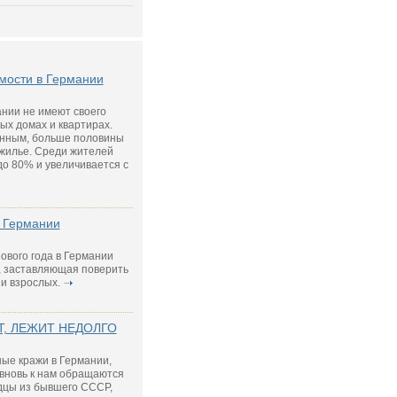
мости в Германии
нии не имеют своего
ых домах и квартирах.
анным, больше половины
жилье. Среди жителей
до 80% и увеличивается с
в Германии
ового года в Германии
, заставляющая поверить
 и взрослых.
Т, ЛЕЖИТ НЕДОЛГО
ные кражи в Германии,
 вновь к нам обращаются
одцы из бывшего СССР,