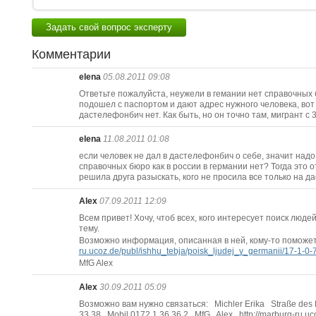
Задать свой вопрос эксперту
Комментарии
elena
05.08.2011 09:08
Ответьте пожалуйста, неужели в гемании нет справочных 
подошел с паспортом и дают адрес нужного человека, вот 
дастелефонбич нет. Как быть, но он точно там, мигрант с 
elena
11.08.2011 01:08
если человек не дал в дастелефонбич о себе, значит надо п
справочных бюро как в россии в германии нет? Тогда это 
решила друга разыскать, кого не просила все только на д
Alex
07.09.2011 12:09
Всем привет! Хочу, чтоб всех, кого интересует поиск люде
тему.
Возможно информация, описанная в ней, кому-то поможе
ru.ucoz.de/publ/ishhu_tebja/poisk_ljudej_v_germanii/17-1-0-
MfG Alex
Alex
30.09.2011 05:09
Возможно вам нужно связаться: Michler Erika Straße des 
33 38 Mobil 0172 1 36 36 2 MfG Alex http://marburg-ru.uc