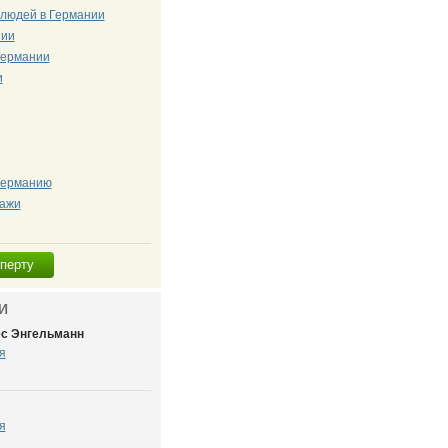
 людей в Германии
нии
Германии
и
 Германию
дажи
сперту
И
ес Энгельманн
я
я