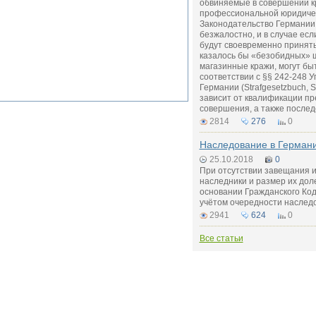
обвиняемые в совершении к
профессиональной юридиче
Законодательство Германии 
безжалостно, и в случае ес
будут своевременно приняты
казалось бы «безобидных» 
магазинные кражи, могут бы
соответствии с §§ 242-248 У
Германии (Strafgesetzbuch, 
зависит от квалификации пр
совершения, а также послед
2814
276
0
Наследование в Герман
25.10.2018
0
При отсутствии завещания и
наследники и размер их дол
основании Гражданского Код
учётом очередности наследо
2941
624
0
Все статьи