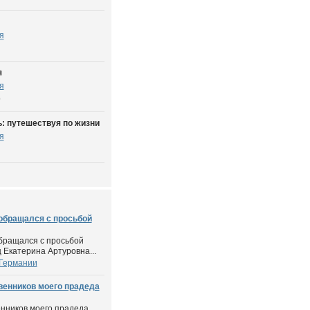
я
я
я
6
: путешествуя по жизни
я
 обращался с просьбой
обращался с просьбой
 Екатерина Артуровна...
 Германии
венников моего прадеда
енников моего прадеда