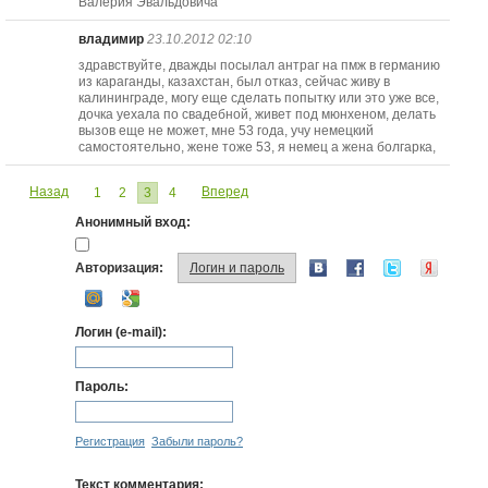
Валерия Эвальдовича
владимир
23.10.2012 02:10
здравствуйте, дважды посылал антраг на пмж в германию
из караганды, казахстан, был отказ, сейчас живу в
калининграде, могу еще сделать попытку или это уже все,
дочка уехала по свадебной, живет под мюнхеном, делать
вызов еще не может, мне 53 года, учу немецкий
самостоятельно, жене тоже 53, я немец а жена болгарка,
Назад
Вперед
1
2
3
4
Анонимный вход:
Авторизация:
Логин и пароль
Логин (e-mail):
Пароль:
Регистрация
Забыли пароль?
Текст комментария: