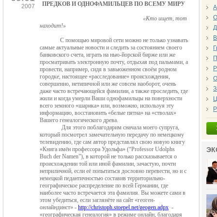
ПРЕДКОВ И ОДНОФАМИЛЬЦЕВ ПО ВСЕМУ МИРУ
2007
А
О
«Кто ищет, тот
находит!»
Д
В
С помощью мировой сети можно не только узнавать
самые актуаль
ные новости и следить за состоянием своего
Г
банковского счета, играть на нью-йорской бирже или же
П
просматривать электронную почту, отдыхая под пальма
ми, а
Р
провести, например, сидя в завьюженном своём родном
городке, настоя
щее «расследование» происхождения,
О
совершенно, нетипичной или же совсем наоборот, очень
З
даже часто встречающейся фамилии, а также проследить, где
жили и когда умерли Ваши однофамильцы на поверхности
Ц
всего земного «шарика» или, возможно, используя эту
Р
информацию, восстановить «белые пятна» на «стволах»
Вашего генеалогического древа.
Для этого поблагодарим сначала моего супруга,
который посмотрел за
мечательную передачу по немецкому
телевидению, где сам автор представлял
свою новую книгу
«Книга имён профессора Удольфа» (“
Professor
Udolphs
ЭК
Buch
der
Namen
”), в которой не только рассказывается о
происхождении той или иной фамилии, зачастую, почти
неприличной, если её попытаться дословно перевести, но и с
немецкой педантичностью составив территорильно-
географическое распределение по всей Германии, где
наиболее часто встречается эта фамилия. Вы можете сами в
этом убедиться, если заглянёте на сайт «геоген-
онлайндинст» -
http
://
christoph
.
stoepel
.
net
/
geogen
.
adpx
-
«географическая генеалогия» в режиме онлайн, благодаря