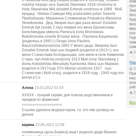
Стеранска.Мой дед Eмэрик родился в 1889году. Szukam
обв
rodzinę mojego ojca Sawicki Stanisław 1918 Urodzony w
про
Huta Stepańska Mój dziadek Emeryk urodzony w 1889 Мой
Зак
прадед - Юлиан Савицки Mój pradziadek-julian Sawicki
без
Прабабушка- Марианна Словиковска Prababcia-Marianna
буд
Słowikowska Дед Эмэрик был два раза женат Dziadek
каз
Emeryk był zonaty 2 razy первая его жена Бронислава
маг
Бялобжедцка умерла Pierwsza żona Bronisława
соо
Białobrzeska-umarła Вторая жена - Паулина Бащиньска
Гер
(родилась в 1893 г.) Druga żona-Paulina
зав
Baszczyńska/urodzona 1893 У моего деда Эмэрика был :
сов
Dziadek Emeryk mjał сын Анджей (родился в 1913 г.), его
2
жена Станислава Колодыньцка, они жили в селе Камионка
Стара -syn Andrzej.urodzony 1913 Mjał żonę Stanisławę z
На
domu Kołodyńska Mieszkały Kamionka Stara сын Мариан,
родился в 1917году SYn Marian urodzony 1917 сын
2
Станислав ( Мой отец), родился в 1918 году , 1940 году его
При
взяли в Со
нас
осн
учё
Алена
15.03.2012 01:03
2
ХХХХХ - лучший сервис для поиска родственников и
предков по фамилии!
Все
===================
Ссылка удалена модератором, т.к. это смс-развод на
деньги
карина
23.06.2012 12:06
племянница (дочь Бориса) ищет родного дядю Веанес