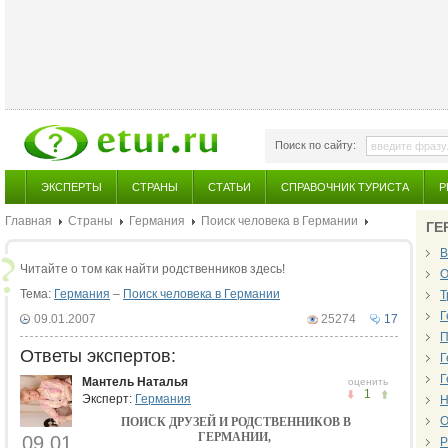
Поиск по сайту:
ЭКСПЕРТЫ
СТРАНЫ
СТАТЬИ
СПРАВОЧНИК ТУРИСТА
Р
Главная
Страны
Германия
Поиск человека в Германии
ГЕ
В
Читайте о том как найти родственников здесь!
О
Тема:
Германия
–
Поиск человека в Германии
Т
Г
09.01.2007
25274
17
П
Ответы экспертов:
Г
Г
Мантель Наталья
оценить
1
Эксперт:
Германия
Н
О
ПОИСК ДРУЗЕЙ И РОДСТВЕННИКОВ В
ГЕРМАНИИ,
09.01
Р