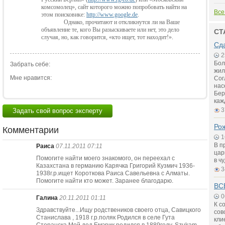
комсомолец», сайт которого можно попробовать найти на
Все
этом поисковике:
http://www.google.de
.
Однако, прочитают и откликнутся ли на Ваше
объявление те, кого Вы разыскиваете или нет, это дело
СТ
случая, но, как говорится, «кто ищет, тот находит!».
Сд
2
Бол
Забрать себе:
жил
Мне нравится:
Сог
нас
Бер
каж
3
Задать свой вопрос эксперту
Рож
Комментарии
1
В п
Раиса
07.11.2011 07:11
цар
Помогите найти моего знакомого, он переехал с
в ч
Казахстана в германию Карячка Григорий Кузмич 1936-
3
1938г.р.ищет Короткова Раиса Савельевна с Алматы.
Помогите найти кто может. Заранее благодарю.
ВС
0
Галина
20.11.2011 01:11
К с
Здравствуйте...Ищу родствеников своего отца, Савицкого
сов
Станислава , 1918 г.р.поляк Родился в селе Гута
кли