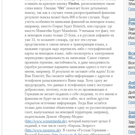
и нажать на красную кнопку
Finden
, расположенную также
Shw
слева внизу. Окошко “
Ort
” помогает более детальному
Гер
поиску, так как в случаях очень распространённой фамилии
результат поиска может быть 800 и более случаев. Надо
Здр
учесть особенности написания фамилий на немецком языке,
Ром
например, вместо Генрих будет
Heinrich
, или городов: где
Здр
вместо Маннгейм будет
Mannheim
. Учитывая тот факт, что
Ром
в немецком языке только 25 букв, а в русском алфавите их
Иог
уже 33, то возьмите словарь, где все эти случаи
Гер
представлены в самом начале в транскрипции языка, а
название городов надо переписать либо с географической
карты на немецком языке, либо посмотреть в электронном
Все
ко...
переводчике правильность их написания. Самое главное
проявить терпение, настойчи
вость, и даже находчивость
Все
(пробуя различные варианты написания одного и
того же
кот
имени, например. И результат не заставит себя ждать! Если
Гер
Вам Повезёт, Вы сможете найти информацию с адресом и
телефоном разыскиваемого Вами лица. Хочу сразу же
Доб
предупредить, что данные в телефонную книгу поступают
быв
добровольно, поэтому, если кто-то из проживающих в
Доб
Германии не желает подавать о себе сведения, то его имени и
муж
фамилии не будет ни на этом сайте, ни в любом другом
Гер
открытом источнике информации. Тогда Вам остаётся
только дать платные объявления в одну из русскоговорящих
газет, выпускаемых на немецкой территории, например,
Здр
фам
издательским Домом «Вернер-Медиа»
(
http://www.wernermedia.de
), который выпускает целых 6
Здр
изданий, в том числе газету «Eвропа-Экпресс»
име
(
http://www.euxpress.de
). В газеты «Русская Германия –
Гер
Русский Берлин» (
http://www.rg-rb.de
) или «Московский