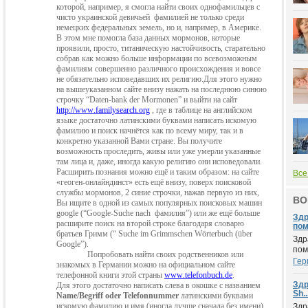
которой, например, я смогла найти своих однофамильцев с
чисто украинской девичьей
фамилией не только среди
немецких федеральных земель, но и, например, в Америке.
В этом мне помогла база данных мормонов, которые
проявили, просто, титаническую настойчивость, старательно
собрав как можно больше информации по всевозможным
фамилиям совершенно различного происхождения и вовсе
не обязательно исповедавших их религию.Для этого нужно
на вышеуказанном сайте внизу нажать на последнюю синюю
строчку “
Daten
-
bank
der
Mormonen
” и выйти на сайт
http
://
www
.
familysearch
.
org
, где в таблице
на английском
языке достаточно латинскими буквами написать искомую
фами
лию и поиск начнётся как по всему миру, так и в
конкретно указанной Вами стра
не. Вы получите
возможность проследить, живы или уже умерли указанные
там
лица и, даже, иногда какую религию они исповедовали.
Расширить познания можно ещё и таким образом: на сайте
Все
«геоген-онлайндинст» есть ещё внизу, поверх поисковой
службы мормонов, 2 синие строчки, нажав первую из них,
ВО
Вы ищите в одной из самых популярных поисковых машин
google
(“
Google
-
Suche
nach
фамилия”) или же ещё больше
Здр
расширите поиск на второй строке благодаря словарю
пом.
братьев Гримм (“
Suche
im
Grimmschen
W
ö
rterbuch
(ü
ber
Здр
Google
”).
пом
Попробовать найти своих родственников или
Гер
знакомых в Германии
можно
на официальном сайте
телефонной книги этой страны
www
.
telefonbuch
.
de
.
Здр
Для этого достаточно написать слева в окошке с названием
Sh..
Name
/
Begriff
oder
Telefonnummer
латинскими буквами
искомую фамилию и имя (иногда лучше
сначала без имени)
Здр