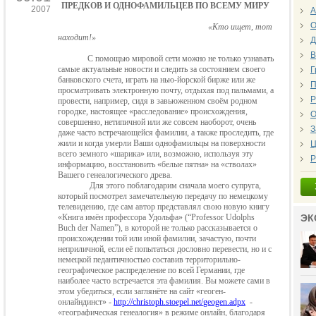
ПРЕДКОВ И ОДНОФАМИЛЬЦЕВ ПО ВСЕМУ МИРУ
2007
А
О
«Кто ищет, тот
находит!»
Д
В
С помощью мировой сети можно не только узнавать
самые актуаль
ные новости и следить за состоянием своего
Г
банковского счета, играть на нью-йорской бирже или же
П
просматривать электронную почту, отдыхая под пальма
ми, а
Р
провести, например, сидя в завьюженном своём родном
городке, настоя
щее «расследование» происхождения,
О
совершенно, нетипичной или же совсем наоборот, очень
З
даже часто встречающейся фамилии, а также проследить, где
жили и когда умерли Ваши однофамильцы на поверхности
Ц
всего земного «шарика» или, возможно, используя эту
Р
информацию, восстановить «белые пятна» на «стволах»
Вашего генеалогического древа.
Для этого поблагодарим сначала моего супруга,
который посмотрел за
мечательную передачу по немецкому
телевидению, где сам автор представлял
свою новую книгу
«Книга имён профессора Удольфа» (“
Professor
Udolphs
ЭК
Buch
der
Namen
”), в которой не только рассказывается о
происхождении той или иной фамилии, зачастую, почти
неприличной, если её попытаться дословно перевести, но и с
немецкой педантичностью составив территорильно-
географическое распределение по всей Германии, где
наиболее часто встречается эта фамилия. Вы можете сами в
этом убедиться, если заглянёте на сайт «геоген-
онлайндинст» -
http
://
christoph
.
stoepel
.
net
/
geogen
.
adpx
-
«географическая генеалогия» в режиме онлайн, благодаря