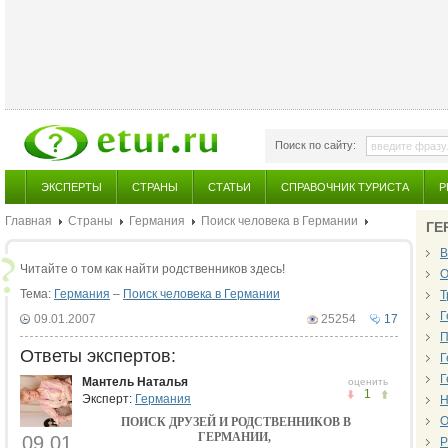
Поиск по сайту:
ЭКСПЕРТЫ
СТРАНЫ
СТАТЬИ
СПРАВОЧНИК ТУРИСТА
Р
Главная
Страны
Германия
Поиск человека в Германии
ГЕ
В
Читайте о том как найти родственников здесь!
О
Тема:
Германия
–
Поиск человека в Германии
Т
Г
09.01.2007
25254
17
П
Ответы экспертов:
Г
Г
Мантель Наталья
оценить
1
Эксперт:
Германия
Н
О
ПОИСК ДРУЗЕЙ И РОДСТВЕННИКОВ В
ГЕРМАНИИ,
09.01
Р