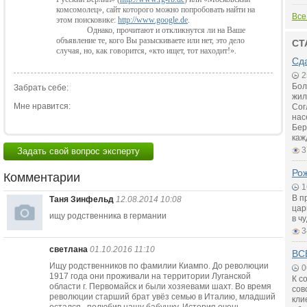
комсомолец», сайт которого можно попробовать найти на
Все
этом поисковике:
http://www.google.de
.
Однако, прочитают и откликнутся ли на Ваше
объявление те, кого Вы разыскиваете или нет, это дело
СТ
случая, но, как говорится, «кто ищет, тот находит!».
Сд
2
Бол
Забрать себе:
жил
Мне нравится:
Сог
нас
Бер
каж
3
Задать свой вопрос эксперту
Рож
Комментарии
1
В п
Таня Зинфельд
12.08.2014 10:08
цар
ищу родственника в германии
в ч
3
светлана
01.10.2016 11:10
ВС
Ищу родственников по фамилии Киампо. До революции
0
1917 года они проживали на территории Луганской
К с
области г. Первомайск и были хозяевами шахт. Во время
сов
революции старший брат увёз семью в Италию, младший
кли