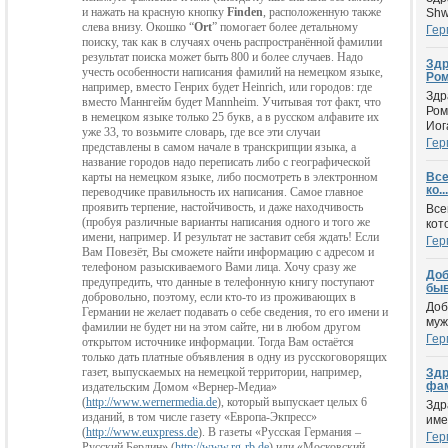
и нажать на красную кнопку
Finden
, расположенную также
Shw
слева внизу. Окошко “
Ort
” помогает более детальному
Гер
поиску, так как в случаях очень распространённой фамилии
результат поиска может быть 800 и более случаев. Надо
Здр
учесть особенности написания фамилий на немецком языке,
Ром
например, вместо Генрих будет
Heinrich
, или городов: где
Здр
вместо Маннгейм будет
Mannheim
. Учитывая тот факт, что
Ром
в немецком языке только 25 букв, а в русском алфавите их
Иог
уже 33, то возьмите словарь, где все эти случаи
Гер
представлены в самом начале в транскрипции языка, а
название городов надо переписать либо с географической
карты на немецком языке, либо посмотреть в электронном
Все
ко...
переводчике правильность их написания. Самое главное
проявить терпение, настойчи
вость, и даже находчивость
Все
(пробуя различные варианты написания одного и
того же
кот
имени, например. И результат не заставит себя ждать! Если
Гер
Вам Повезёт, Вы сможете найти информацию с адресом и
телефоном разыскиваемого Вами лица. Хочу сразу же
Доб
предупредить, что данные в телефонную книгу поступают
быв
добровольно, поэтому, если кто-то из проживающих в
Доб
Германии не желает подавать о себе сведения, то его имени и
муж
фамилии не будет ни на этом сайте, ни в любом другом
Гер
открытом источнике информации. Тогда Вам остаётся
только дать платные объявления в одну из русскоговорящих
газет, выпускаемых на немецкой территории, например,
Здр
фам
издательским Домом «Вернер-Медиа»
(
http://www.wernermedia.de
), который выпускает целых 6
Здр
изданий, в том числе газету «Eвропа-Экпресс»
име
(
http://www.euxpress.de
). В газеты «Русская Германия –
Гер
Русский Берлин» (
http://www.rg-rb.de
) или «Московский