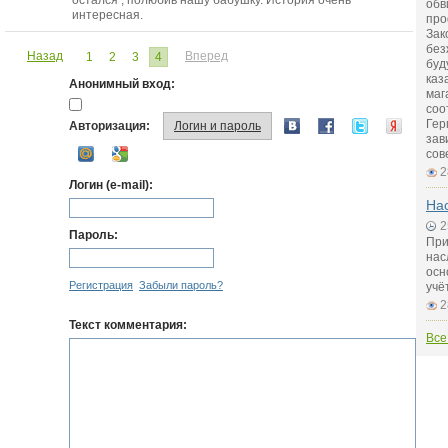
остался , полюбив нашу бабушку. История очень
обв
интересная.
про
Зак
без
Назад
Вперед
1
2
3
4
буд
каз
Анонимный вход:
маг
соо
Гер
Авторизация:
Логин и пароль
зав
сов
2
Логин (e-mail):
На
2
Пароль:
При
нас
осн
Регистрация
Забыли пароль?
учё
2
Текст комментария:
Все