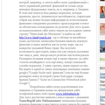
которой, например, я смогла найти своих однофамильцев с
чисто украинской девичьей
фамилией не только среди
немецких федеральных земель, но и, например, в Америке.
В этом мне помогла база данных мормонов, которые
проявили, просто, титаническую настойчивость, старательно
собрав как можно больше информации по всевозможным
фамилиям совершенно различного происхождения и вовсе
не обязательно исповедавших их религию.Для этого нужно
на вышеуказанном сайте внизу нажать на последнюю синюю
строчку “
Daten
-
bank
der
Mormonen
” и выйти на сайт
http
://
www
.
familysearch
.
org
, где в таблице
на английском
языке достаточно латинскими буквами написать искомую
фами
лию и поиск начнётся как по всему миру, так и в
конкретно указанной Вами стра
не. Вы получите
возможность проследить, живы или уже умерли указанные
там
лица и, даже, иногда какую религию они исповедовали.
Расширить познания можно ещё и таким образом: на сайте
Все
«геоген-онлайндинст» есть ещё внизу, поверх поисковой
службы мормонов, 2 синие строчки, нажав первую из них,
ВО
Вы ищите в одной из самых популярных поисковых машин
google
(“
Google
-
Suche
nach
фамилия”) или же ещё больше
Здр
расширите поиск на второй строке благодаря словарю
пом.
братьев Гримм (“
Suche
im
Grimmschen
W
ö
rterbuch
(ü
ber
Здр
Google
”).
пом
Попробовать найти своих родственников или
Гер
знакомых в Германии
можно
на официальном сайте
телефонной книги этой страны
www
.
telefonbuch
.
de
.
Здр
Для этого достаточно написать слева в окошке с названием
Sh..
Name
/
Begriff
oder
Telefonnummer
латинскими буквами
искомую фамилию и имя (иногда лучше
сначала без имени)
Здр