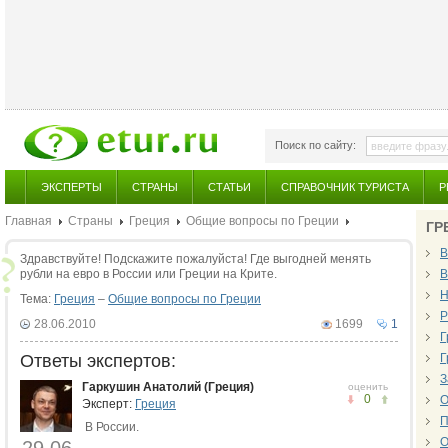
Поиск по сайту:
ЭКСПЕРТЫ
СТРАНЫ
СТАТЬИ
СПРАВОЧНИК ТУРИСТА
Р
Главная
Страны
Греция
Общие вопросы по Греции
ГР
В
Здравствуйте! Подскажите пожалуйста! Где выгодней менять
рубли на евро в России или Греции на Крите.
В
Н
Тема:
Греция
–
Общие вопросы по Греции
Р
28.06.2010
1699
1
Г
Ответы экспертов:
Г
З
Гаркушин Анатолий (Греция)
оценить
0
О
Эксперт:
Греция
П
В России.
О