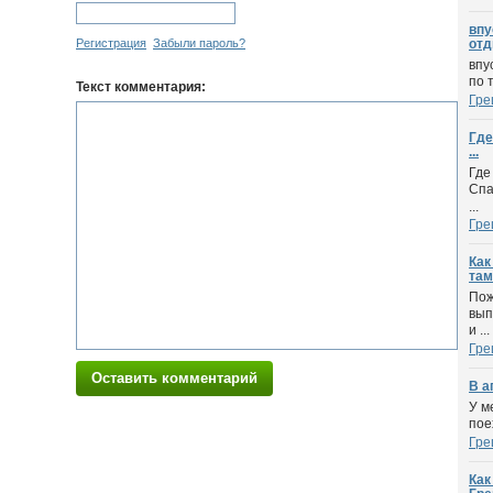
впу
Регистрация
Забыли пароль?
отд
впу
по 
Текст комментария:
Гре
Где
...
Где
Спа
...
Гре
Как
там
Пож
вып
и ...
Гре
Оставить комментарий
В а
У м
пое
Гре
Как