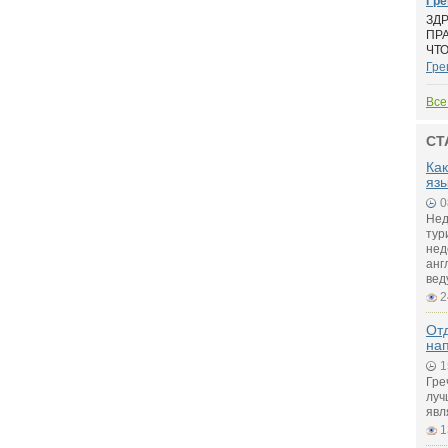
Гре
ЗД
ПРА
ЧТО
Гре
Все
СТ
Как
яз
0
Нед
тур
нед
анг
вед
2
Отд
на
1
Гре
луч
явл
1