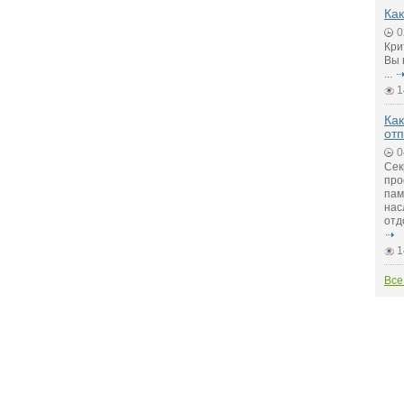
Как
0
Кри
Вы 
...
1
Как
от
0
Сек
про
пам
нас
отд
1
Все