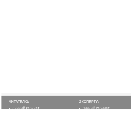
ЧИТАТЕЛЮ:
ЭКСПЕРТУ:
Личный кабинет
Личный кабинет
Настройка уведомлений
Написать статью
Написать статью
Как стать экспертом
Преимущества
Реклама