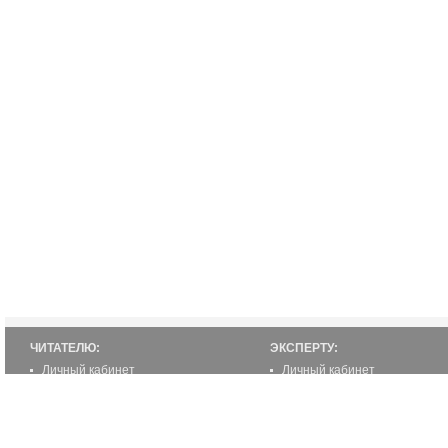
ЧИТАТЕЛЮ:
ЭКСПЕРТУ:
Личный кабинет
Личный кабинет
Настройка уведомлений
Написать статью
Написать статью
Как стать экспертом
Преимущества
Реклама