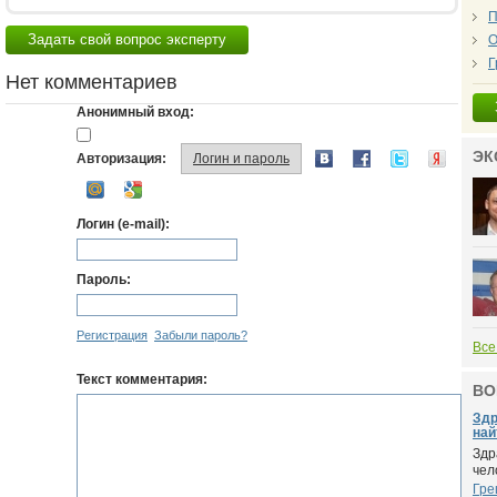
П
Задать свой вопрос эксперту
О
Г
Нет комментариев
Анонимный вход:
ЭК
Авторизация:
Логин и пароль
Логин (e-mail):
Пароль:
Регистрация
Забыли пароль?
Все
Текст комментария:
ВО
Здр
найт
Здр
чел
Гре