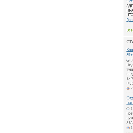
Гре
ЗД
ПРА
ЧТО
Гре
Все
СТ
Как
яз
0
Нед
тур
нед
анг
вед
2
Отд
на
1
Гре
луч
явл
1