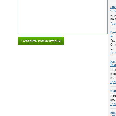
впу
отд
впу
по 
Гре
Где
...
Где
Оставить комментарий
Спа
...
Гре
Как
там
Пож
вып
и ...
Гре
В а
У м
пое
Гре
Как