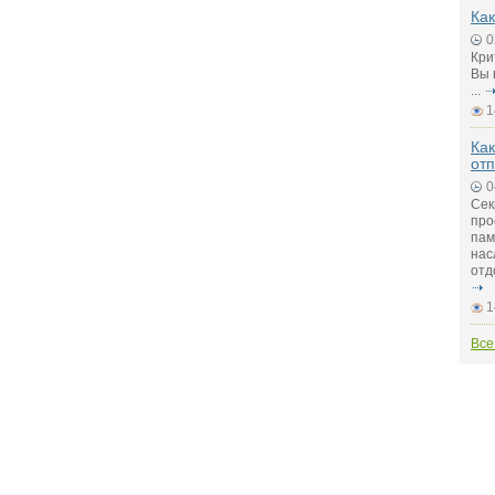
Как
0
Кри
Вы 
...
1
Как
от
0
Сек
про
пам
нас
отд
1
Все