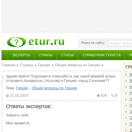
Поиск по сайту:
ЭКСПЕРТЫ
СТРАНЫ
СТАТЬИ
СПРАВОЧНИК ТУРИСТА
Р
Главная
Страны
Греция
Общие вопросы по Греции
ГР
В
Здравствуйте! Подскажите пожалуйста, как, какой фирмой лучше
отправить бондероль ( посылку) в Грецию, город Салоники??
В
Н
Тема:
Греция
–
Общие вопросы по Греции
Р
21.10.2010
626
0
Г
Ответы экспертов:
Г
З
Забрать себе:
О
Мне нравится:
П
О