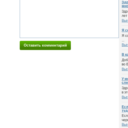
Здр
мног
Здр
лет
Вье
Я с
Я с
...
Вье
Оставить комментарий
В к
Доб
во 
Вье
У м
сле
Здр
в э
Вье
Есл
туд
Есл
чер
Вье