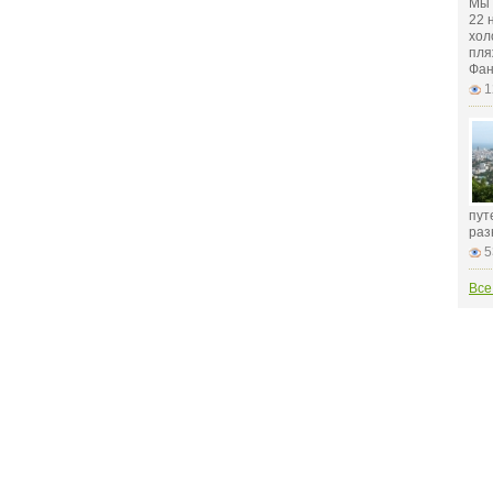
Мы 
22 
хол
пля
Фан
1
пут
раз
5
Все