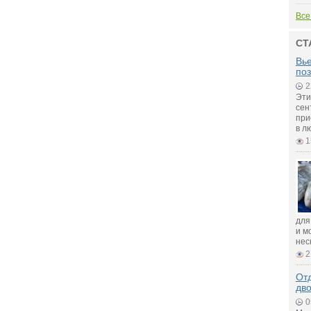
Все
СТ
Вье
поз
2
Эти
сен
при
в л
1
для
и м
нес
2
Отд
дв
0