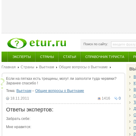
Поиск по сайту:
ЭКСПЕРТЫ
СТРАНЫ
СТАТЬИ
СПРАВОЧНИК ТУРИСТА
Р
Главная
Страны
Вьетнам
Общие вопросы о Вьетнаме
ВЬ
В
Если на пятках есть трещины, могут ли заползти туда червяки?
Заранее спасибо !
К
В
Тема:
Вьетнам
–
Общие вопросы о Вьетнаме
Г
18.11.2011
1416
0
Т
Ответы экспертов:
Д
О
Забрать себе:
П
Мне нравится:
П
Р