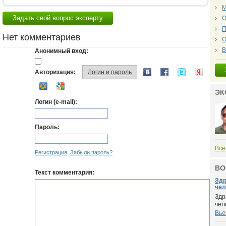
М
Задать свой вопрос эксперту
О
П
Нет комментариев
О
В
Анонимный вход:
Авторизация:
Логин и пароль
ЭК
Логин (e-mail):
Пароль:
Все
Регистрация
Забыли пароль?
ВО
Текст комментария:
Здр
чел
Здр
чел
Вье