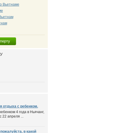
во Вьетнаме
ме
Вьетнам
тнам
сперту
У
я отдыха с ребенком.
ребенком 4 года в Ньячанг,
 22 апреля ...
пожалуйста, в какой