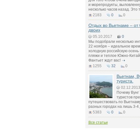
для того чтобы очень выгод
и морепродукты, выловленну
несколько часов назад. Это 
2183
0
0
Отдых во Вьетнаме – от 
двоих
05.10.2017
0
Мы подобрали несколько ин
22 ноября – идеальное врем
холодную российскую осень
пляжи и теплое Южно-Китайс
Фантьет ждут вас!
1255
32
0
Вьетнам, В
туриста.
02.12.201
Почему Вунг
туристов пр
путешествовать по Вьетнаму
разных городах на лишь 3-4
5383
0
0
Все статьи