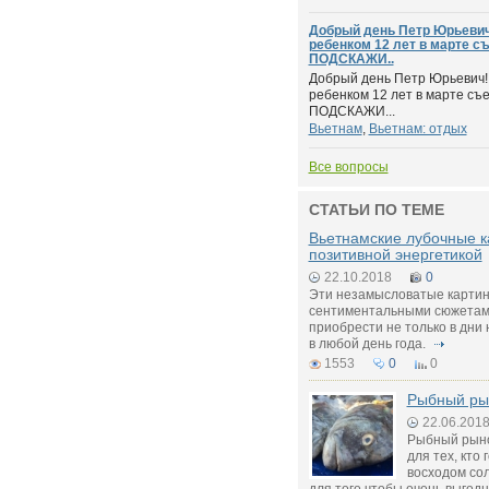
Добрый день Петр Юрьевич
ребенком 12 лет в марте с
ПОДСКАЖИ..
Добрый день Петр Юрьевич! 
ребенком 12 лет в марте съе
ПОДСКАЖИ...
Вьетнам
,
Вьетнам: отдых
Все вопросы
СТАТЬИ ПО ТЕМЕ
Вьетнамские лубочные ка
позитивной энергетикой
22.10.2018
0
Эти незамысловатые картин
сентиментальными сюжетам
приобрести не только в дни 
в любой день года.
1553
0
0
Рыбный ры
22.06.201
Рыбный рыно
для тех, кто 
восходом сол