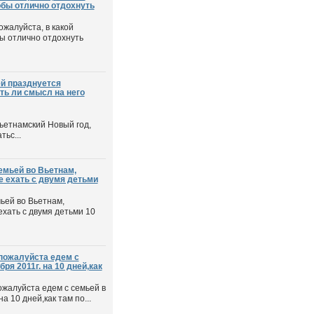
обы отлично отдохнуть
ожалуйста, в какой
бы отлично отдохнуть
ей празднуется
ть ли смысл на него
ьетнамский Новый год,
тьс...
емьей во Вьетнам,
е ехать с двумя детьми
ьей во Вьетнам,
ехать с двумя детьми 10
пожалуйста едем с
ря 2011г. на 10 дней,как
жалуйста едем с семьей в
а 10 дней,как там по...