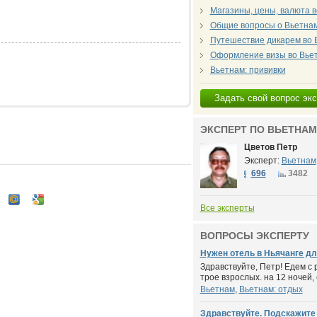
Магазины, цены, валюта 
Общие вопросы о Вьетна
Путешествие дикарем во 
Оформление визы во Вье
Вьетнам: прививки
Задать свой вопрос эк
ЭКСПЕРТ ПО ВЬЕТНАМ
Цветов Петр
Эксперт:
Вьетнам
696
3482
Все эксперты
ВОПРОСЫ ЭКСПЕРТУ
Нужен отель в Ньячанге дл
Здравствуйте, Петр! Едем с 
трое взрослых. на 12 ночей, с
Вьетнам
,
Вьетнам: отдых
Здравствуйте. Подскажите 