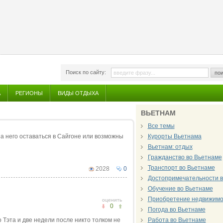
Поиск по сайту:
пои
А
РЕГИОНЫ
ВИДЫ ОТДЫХА
ВЬЕТНАМ
Все темы
на него оставаться в Сайгоне или возможны
Курорты Вьетнама
Вьетнам: отдых
Гражданство во Вьетнаме
Транспорт во Вьетнаме
2028
0
Достопримечательности в
Обучение во Вьетнаме
Приобретение недвижимо
оценить
0
Погода во Вьетнаме
 Тэта и две недели после никто толком не
Работа во Вьетнаме