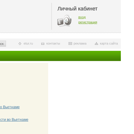
Личный кабинет
вход
регистрация
etur.ru
контакты
реклама
карта сайта
ск
о Вьетнаме
сти во Вьетнаме