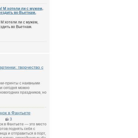
! М хотели ли с мужем,
ъездить во Вьетнам.
М хотели ли с мужем,
здить во Вьетнам.
ртинки: творчество с
ки-принты с наивными
и сегодня можно
новогодних праздников, но
нок в Фантьете
8
3
к в Фантьете — это место
готов поднять себя с
нца и отправиться в порт,