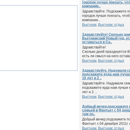
городок лучше поехать, чт
компание..
Здравствуйте. Подскажите п
городок лучше поехать, что
компание...
Вьетнам
,
Вьетнам: отдых
Здравствуйте! Сколько дн
Вьетнамский Новый год, ес
оставаться в Са..
Здравствуйте!
Сколько дней празднуется В
есть ли смысл на него остава
Вьетнам
,
Вьетнам: отдых
Здравствуйте. Надумали с
подскажите куда нам лучш
10 лет и 2 ..
Здравствуйте. Надумали сем
подскажите куда нам лучше 
лет и 2 ...
Вьетнам
,
Вьетнам: отдых
Добрый вечер,подскажите 
семьей в Фантьет с 04 декаб
там по..
Добрый вечер,подскажите по
Фантьет с 04 декабря 2011г. н
Вьетнам
,
Вьетнам: отдых