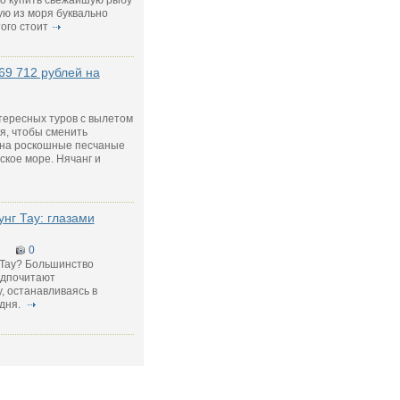
но купить свежайшую рыбу
ю из моря буквально
того стоит
69 712 рублей на
тересных туров с вылетом
я, чтобы сменить
 на роскошные песчаные
кое море. Нячанг и
унг Тау: глазами
3
0
 Тау? Большинство
едпочитают
, останавливаясь в
 дня.