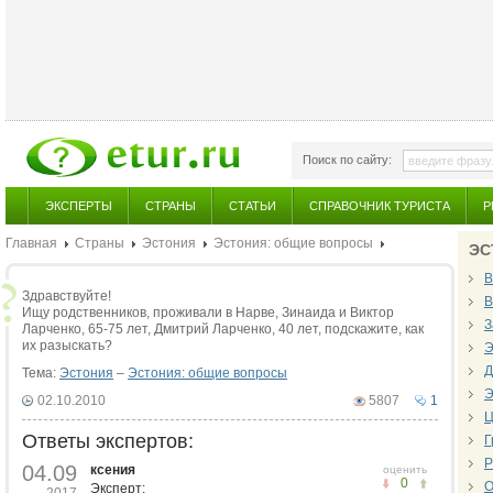
Поиск по сайту:
ЭКСПЕРТЫ
СТРАНЫ
СТАТЬИ
СПРАВОЧНИК ТУРИСТА
Р
Главная
Страны
Эстония
Эстония: общие вопросы
ЭС
В
Здравствуйте!
В
Ищу родственников, проживали в Нарве, Зинаида и Виктор
З
Ларченко, 65-75 лет, Дмитрий Ларченко, 40 лет, подскажите, как
их разыскать?
Э
Д
Тема:
Эстония
–
Эстония: общие вопросы
Э
02.10.2010
5807
1
Ц
Ответы экспертов:
Г
Р
04.09
ксения
оценить
0
О
Эксперт: