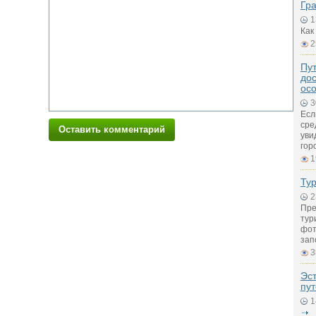
Гр
1
Как
2
Пут
дос
ос
3
Есл
сре
Оставить комментарий
уви
гор
1
Ту
2
Пре
тур
фот
зап
3
Эс
пу
1