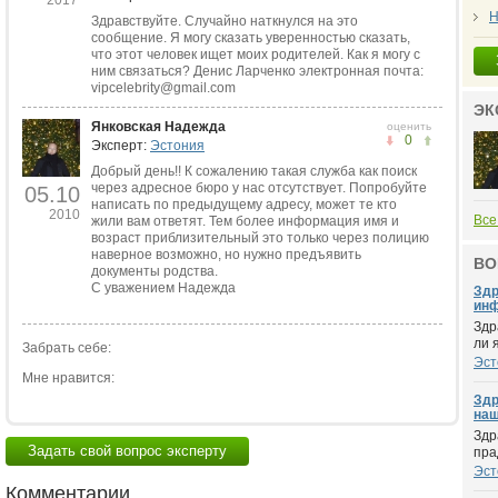
2017
Н
Здравствуйте. Случайно наткнулся на это
сообщение. Я могу сказать уверенностью сказать,
что этот человек ищет моих родителей. Как я могу с
ним связаться? Денис Ларченко электронная почта:
vipcelebrity@gmail.com
ЭК
Янковская Надежда
оценить
0
Эксперт:
Эстония
Добрый день!! К сожалению такая служба как поиск
через адресное бюро у нас отсутствует. Попробуйте
05.10
написать по предыдущему адресу, может те кто
2010
Все
жили вам ответят. Тем более информация имя и
возраст приблизительный это только через полицию
наверное возможно, но нужно предъявить
ВО
документы родства.
С уважением Надежда
Здр
инф
Здр
ли 
Забрать себе:
Эст
Мне нравится:
Здр
наш
Здр
Задать свой вопрос эксперту
пра
Эст
Комментарии