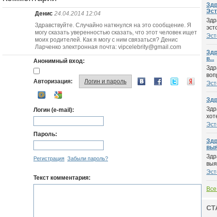
Здр
Эсто
Денис
24.04.2014 12:04
Здр
Здравствуйте. Случайно наткнулся на это сообщение. Я
эст
могу сказать уверенностью сказать, что этот человек ищет
Эст
моих родителей. Как я могу с ним связаться? Денис
Ларченко электронная почта: vipcelebrity@gmail.com
Здр
в...
Анонимный вход:
Здр
воп
Авторизация:
Логин и пароль
Эст
Здр
Здр
Логин (e-mail):
хот
Эст
Пароль:
Здр
выя
Здр
Регистрация
Забыли пароль?
выя
Эст
Текст комментария:
Все
СТ