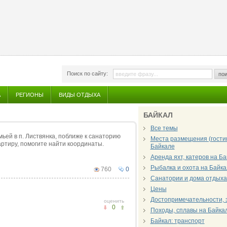
Поиск по сайту:
пои
А
РЕГИОНЫ
ВИДЫ ОТДЫХА
БАЙКАЛ
Все темы
емьей в п. Листвянка, поближе к санаторию
Места размещения (гостин
вартиру, помогите найти координаты.
Байкале
Аренда яхт, катеров на Б
Рыбалка и охота на Байка
760
0
Санатории и дома отдыха
Цены
Достопримечательности, 
оценить
0
Походы, сплавы на Байка
Байкал: транспорт