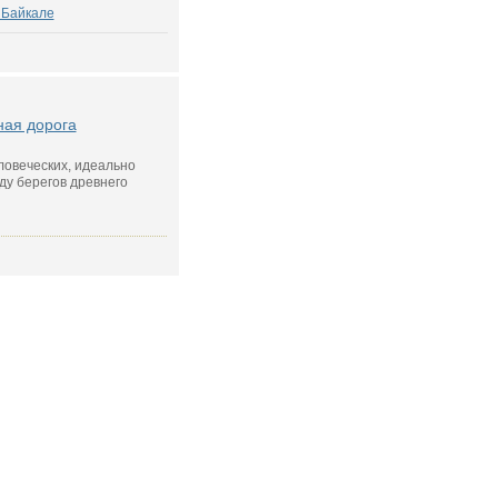
 Байкале
ная дорога
ловеческих, идеально
ду берегов древнего