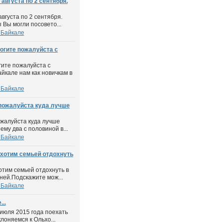
августа по 2 сентября.
вгуста по 2 сентября.
 Вы могли посовето...
 Байкале
огите пожалуйста с
ите пожалуйста с
йкале нам как новичкам в
 Байкале
пожалуйста куда лучше
жалуйста куда лучше
ему два с половиной в...
 Байкале
хотим семьей отдохнуть
тим семьей отдохнуть в
ней.Подскажите мож...
 Байкале
..
 июля 2015 года поехать
лоняемся к Ольхо...