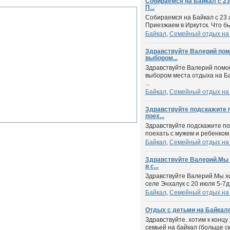
Собираемся на Байкал с 23 
П...
Собираемся на Байкал с 23 а
Приезжаем в Иркутск. Что бы
Байкал
,
Семейный отдых на
Здравствуйте Валерий пом
выбором...
Здравствуйте Валерий помог
выбором места отдыха на Ба
...
Байкал
,
Семейный отдых на
Здравствуйте подскажите 
поех...
Здравствуйте подскажите по
поехать с мужем и ребенком 
Байкал
,
Семейный отдых на
Здравствуйте Валерий.Мы 
в с...
Здравствуйте Валерий.Мы хо
селе Энхалук с 20 июля 5-7д
Байкал
,
Семейный отдых на
Отдых с детьми на Байкале.
Здравствуйте. хотим к концу
семьей на байкал (больше ск