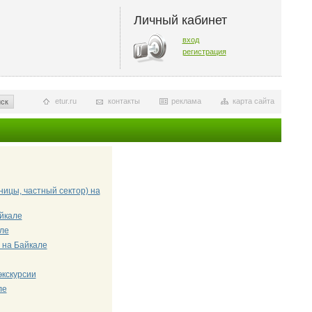
Личный кабинет
вход
регистрация
etur.ru
контакты
реклама
карта сайта
ск
ицы, частный сектор) на
айкале
ле
 на Байкале
экскурсии
ле