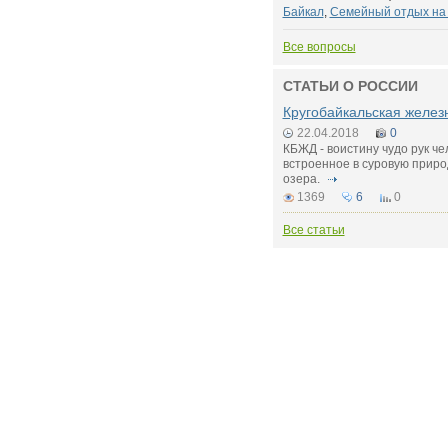
Байкал
,
Семейный отдых на
Все вопросы
СТАТЬИ О РОССИИ
Кругобайкальская желез
22.04.2018
0
КБЖД - воистину чудо рук че
встроенное в суровую приро
озера.
1369
6
0
Все статьи