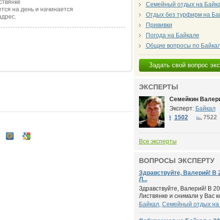
ствянке
Семейный отдых на Байк
тся на день и начинается
Отдых без турфирм на Ба
адрес.
Прививки
Погода на Байкале
Общие вопросы по Байка
Задать свой вопрос эк
ЭКСПЕРТЫ
Семейкин Валери
Эксперт:
Байкал
1502
7522
Все эксперты
ВОПРОСЫ ЭКСПЕРТУ
Здравствуйте, Валерий! В 
Л...
Здравствуйте, Валерий! В 20
Листвянке и снимали у Вас ко
Байкал
,
Семейный отдых на