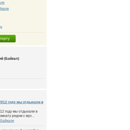
але
йкале
лу
сперту
й (Байкал)
2012 году мы отдыхали в
12 году мы отдыхали в
мнату рядом с муз...
 Байкале