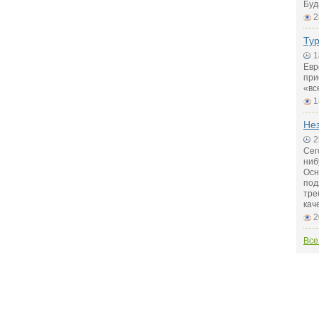
Буд
2
Тур
1
Евр
при
«вс
1
Не
2
Сег
ниб
Осн
под
тре
кач
2
Все