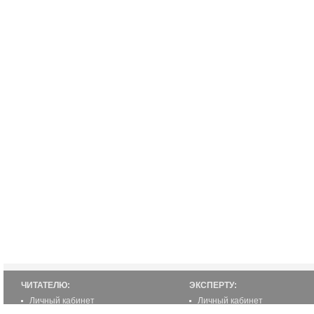
ЧИТАТЕЛЮ:
ЭКСПЕРТУ:
Личный кабинет
Личный кабинет
Настройка уведомлений
Написать статью