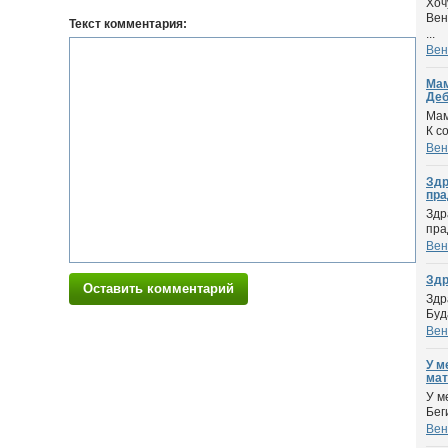
Хоч
Вен
Текст комментария:
...
Вен
Мам
Деб
Мам
К с
Вен
Здр
пра
Здр
пра
Вен
Здр
Оставить комментарий
Здр
Буд
Вен
У м
мате
У м
Бег
Вен