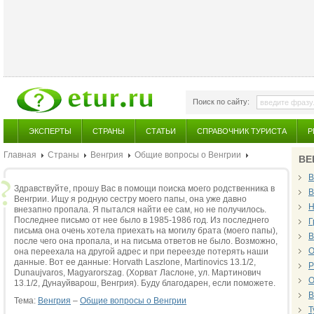
Поиск по сайту:
ЭКСПЕРТЫ
СТРАНЫ
СТАТЬИ
СПРАВОЧНИК ТУРИСТА
Р
Главная
Страны
Венгрия
Общие вопросы о Венгрии
ВЕ
В
Здравствуйте, прошу Вас в помощи поиска моего родственника в
В
Венгрии. Ищу я родную сестру моего папы, она уже давно
Н
внезапно пропала. Я пытался найти ее сам, но не получилось.
Последнее письмо от нее было в 1985-1986 год. Из последнего
Г
письма она очень хотела приехать на могилу брата (моего папы),
В
после чего она пропала, и на письма ответов не было. Возможно,
О
она переехала на другой адрес и при переезде потерять наши
данные. Вот ее данные: Horvath Laszlone, Martinovics 13.1/2,
Р
Dunaujvaros, Magyarorszag. (Хорват Ласлоне, ул. Мартинович
О
13.1/2, Дунауйварош, Венгрия). Буду благодарен, если поможете.
В
Тема:
Венгрия
–
Общие вопросы о Венгрии
Т