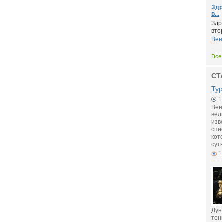
Здр
в...
Здр
вто
Вен
Все
СТ
Ту
1
Вен
вел
изв
спи
кот
сут
1
Дун
тен