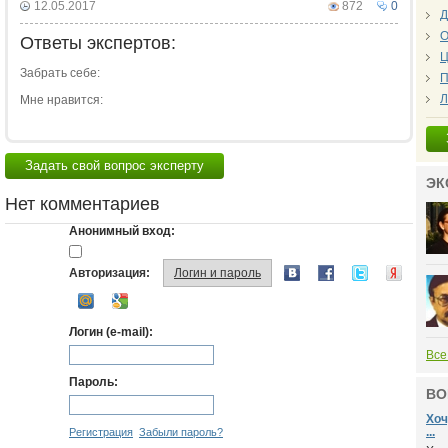
12.05.2017
872
0
Д
О
Ответы экспертов:
Ц
Забрать себе:
П
Л
Мне нравится:
Задать свой вопрос эксперту
ЭК
Нет комментариев
Анонимный вход:
Авторизация:
Логин и пароль
Логин (e-mail):
Все
Пароль:
ВО
Хоч
...
Регистрация
Забыли пароль?