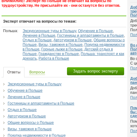
ВНИМАНИЕ! Эксперт по Польше не отвечает на вопросы по
трудоустройству. Не присылайте их - они останутся без ответов.
Доб
тре
Пол
Доб
Эксперт отвечает на вопросы по темам:
тре
Пол
Польша:
Экскурсионные туры в Польшу
,
Обучение в Польше
,
По
Лечение в Польше
,
Гостиницы и аппартаменты в Польше
,
Отдых в Польше
,
Автотуризм в Польше
,
Общие вопросы о
Польше
,
Визы, таможня в Польше
,
Покупка недвижимости
Во 
в Польше
,
Горные лыжи в Польше
,
Детский отдых в
Пол
авт
Польше
,
Гражданство в Польше
,
Польша: транспорт и как
доехать
,
Работа в Польше
Во 
С ц
По
Задать вопрос эксперту
Ответы
Вопросы
Доб
пан
Экскурсионные туры в Польшу
Доб
Обучение в Польше
пан
Лечение в Польше
По
Гостиницы и аппартаменты в Польше
Пом
Отдых в Польше
бы 
сде
Автотуризм в Польше
Пом
Общие вопросы о Польше
хот
Визы, таможня в Польше
По
Покупка недвижимости в Польше