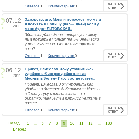
читать
Ответов:
1
Комментариев:
0
ответ
07.12
Здравствуйте. Меня интересует: могу ли
я поехать в Польшу (на 5-7 дней) если у
2011
меня будет ЛИТОВСКАЯ..
Здравствуйте. Меня интересует: могу
ли я поехать в Польшу (на 5-7 дней) если
у меня будет ЛИТОВСКАЯ одноразовая
виза?...
читать
Ответов:
1
Комментариев:
0
ответ
06.12
Привет, Вячеслав. Хочу уточнить как
удобнее и быстрее добраться из
2011
Москвы в Зелёну Гуру соответствен..
Привет, Вячеслав. Хочу уточнить как
удобнее и быстрее добраться из Москвы
в Зелёну Гуру соответственно и
обратно. там быть в пятницу, уезжать в
воскре...
читать
Ответов:
1
Комментариев:
0
ответ
Назад
1
...
6
7
8
9
10
11
12
...
183
Вперед