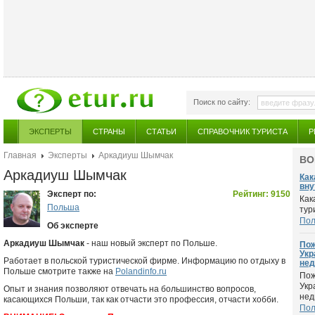
Поиск по сайту:
ЭКСПЕРТЫ
СТРАНЫ
СТАТЬИ
СПРАВОЧНИК ТУРИСТА
Р
Главная
Эксперты
Аркадиуш Шымчак
ВО
Аркадиуш Шымчак
Как
вну
Эксперт по:
Рейтинг: 9150
Как
Польша
тур
По
Об эксперте
Аркадиуш Шымчак
- наш новый эксперт по Польше.
Пож
Укр
Работает в польской туристической фирме. Информацию по отдыху в
нед
Польше смотрите также на
Polandinfo.ru
Пож
Укр
Опыт и знания позволяют отвечать на большинство вопросов,
нед
касающихся Польши, так как отчасти это профессия, отчасти хобби.
По