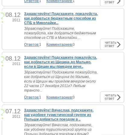
Ответов:
1
Комментариев:
1
ответ
08.12
Здравствуйте! Подскажите, пожалуйста,
как добраться бюджетным способом из
2011
СПБ в Миколайки...
Здравствуйте! Подскажите,
пожалуйста, как добраться бюджетным
способом из СПБ в Миколайки....
читать
Ответов:
1
Комментариев:
0
ответ
08.12
Здравствуйте! Подскажите пожалуйста,
как добраться из Щецина до Мальмо,
2011
если в Щецин мы приедем вече..
Здравствуйте! Подскажите пожалуйста,
как добраться из Щецина до Мальмо,
если в Щецин мы приедем вечером около
22 часов 17 декабря 2011г? Любым
транспо...
читать
Ответов:
1
Комментариев:
0
ответ
07.12
Здравствуйте! Вячеслав, подскажите,
как удобнее туристической группе из
2011
Польши добраться поездом в ..
Здравствуйте! Вячеслав, подскажите,
как удобнее туристической группе из
Польши добраться поездом в Крым?...