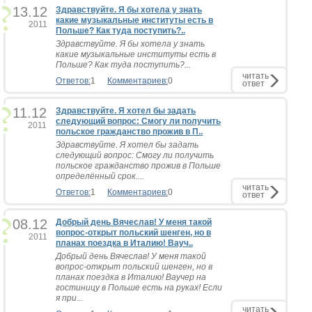
13.12
Здравствуйте. Я бы хотела у знать
какие музыкальные институты есть в
2011
Польше? Как туда поступить?..
Здравствуйте. Я бы хотела у знать
какие музыкальные институты есть в
Польше? Как туда поступить?...
читать
Ответов:
1
Комментариев:
0
ответ
11.12
Здравствуйте. Я хотел бы задать
следующий вопрос: Смогу ли получить
2011
польское гражданство прожив в П..
Здравствуйте. Я хотел бы задать
следующий вопрос: Смогу ли получить
польское гражданство прожив в Польше
определённый срок....
читать
Ответов:
1
Комментариев:
0
ответ
08.12
Добрый день Вячеслав! У меня такой
вопрос-открыт польский шенген, но в
2011
планах поездка в Италию! Вауч..
Добрый день Вячеслав! У меня такой
вопрос-открыт польский шенген, но в
планах поездка в Италию! Ваучер на
гостиницу в Польше есть на руках! Если
я при...
читать