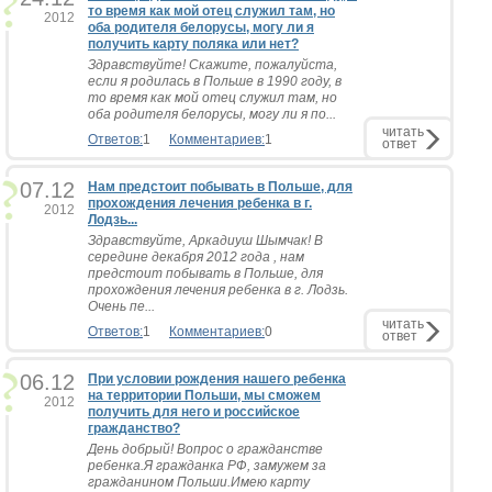
то время как мой отец служил там, но
2012
оба родителя белорусы, могу ли я
получить карту поляка или нет?
Здравствуйте! Скажите, пожалуйста,
если я родилась в Польше в 1990 году, в
то время как мой отец служил там, но
оба родителя белорусы, могу ли я по...
читать
Ответов:
1
Комментариев:
1
ответ
07.12
Нам предстоит побывать в Польше, для
прохождения лечения ребенка в г.
2012
Лодзь...
Здравствуйте, Аркадиуш Шымчак! В
середине декабря 2012 года , нам
предстоит побывать в Польше, для
прохождения лечения ребенка в г. Лодзь.
Очень пе...
читать
Ответов:
1
Комментариев:
0
ответ
06.12
При условии рождения нашего ребенка
на территории Польши, мы сможем
2012
получить для него и российское
гражданство?
День добрый! Вопрос о гражданстве
ребенка.Я гражданка РФ, замужем за
гражданином Польши.Имею карту