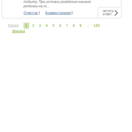
побыту. При условии рождения нашего
ребенка на т...
читать
Ответов:
1
Комментариев:
0
ответ
Назад
1
2
3
4
5
6
7
8
9
...
183
Вперед