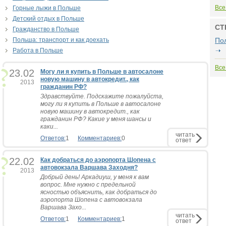
Все
Горные лыжи в Польше
Детский отдых в Польше
СТ
Гражданство в Польше
Польша: транспорт и как доехать
По
Работа в Польше
Все
23.02
Могу ли я купить в Польше в автосалоне
новую машину в автокредит., как
2013
гражданин РФ?
Здравствуйте. Подскажите пожалуйста,
могу ли я купить в Польше в автосалоне
новую машину в автокредит., как
гражданин РФ? Какие у меня шансы и
каки...
читать
Ответов:
1
Комментариев:
0
ответ
22.02
Как добраться до аэропорта Шопена с
автовокзала Варшава Заходня?
2013
Добрый день! Аркадиуш, у меня к вам
вопрос. Мне нужно с предельной
ясностью объяснить, как добраться до
аэропорта Шопена с автовокзала
Варшава Захо...
читать
Ответов:
1
Комментариев:
1
ответ