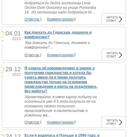
добраться до Лодзъ гостиница Linat
Orchim Dom Goscinny на улице Pomorska
18 . Из гостиницы надо добраться до ...
читать
Ответов:
1
Комментариев:
0
ответ
04.01
Как доехать до Гданська, дешеале и
комфортнее?
2013
Как доехать до Гданська, дешевле и
комфортнее?...
читать
Ответов:
1
Комментариев:
0
ответ
28.12
Я узнала об нововведениях в законе о
получении гражданства и хотела бы
2012
узнать имею ли я право получить
гражданство только на основании
происхождения и карты на оседленисе,
без работы?
Здравствуйте, я имею карту побыту на
оседленисе уже 4.5 года.получила её на
основании своего польского
происхождения- в свидетельстве о
рождении ма...
читать
Ответов:
1
Комментариев:
0
ответ
24.12
Если я родилась в Польше в 1990 году, в