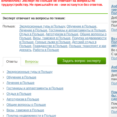
ВНИМАНИЕ! Эксперт по Польше не отвечает на вопросы по
трудоустройству. Не присылайте их - они останутся без ответов.
Доб
тре
Пол
Доб
Эксперт отвечает на вопросы по темам:
тре
Пол
Польша:
Экскурсионные туры в Польшу
,
Обучение в Польше
,
По
Лечение в Польше
,
Гостиницы и аппартаменты в Польше
,
Отдых в Польше
,
Автотуризм в Польше
,
Общие вопросы о
Польше
,
Визы, таможня в Польше
,
Покупка недвижимости
Во 
в Польше
,
Горные лыжи в Польше
,
Детский отдых в
Пол
авт
Польше
,
Гражданство в Польше
,
Польша: транспорт и как
доехать
,
Работа в Польше
Во 
С ц
По
Задать вопрос эксперту
Ответы
Вопросы
Доб
пан
Экскурсионные туры в Польшу
Доб
Обучение в Польше
пан
Лечение в Польше
По
Гостиницы и аппартаменты в Польше
Пом
Отдых в Польше
бы 
сде
Автотуризм в Польше
Пом
Общие вопросы о Польше
хот
Визы, таможня в Польше
По
Покупка недвижимости в Польше