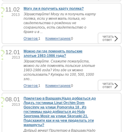
11.02
Могу ли я получить карту поляка?
Здравствуйте! Могу ли я получить карту
2013
поляка, если у меня мать полька, но
свидетельства о рождении не
сохранилось, есть свидетельство о
браке и в ...
читать
Ответов:
1
Комментариев:
0
ответ
12.01
Можно ли где поменять польские
злотые 1983-1986 года?
2013
Здравствуйте. Скажите пожалуйста,
можно ли где поменять польские злотые
1983-1986 года? Или где их можно
использовать? Купюры по 100, 500, 1000
зло...
читать
Ответов:
1
Комментариев:
0
ответ
08.01
Прилетаю в Варшаву.Надо добраться до
Лодзъ гостиница Linat Orchim Dom
2013
Goscinny на улице Pomorska 18 . Из
гостиницы надо добраться до Hala
Sportowa Mosir на улице Skorupki 21.
Подскажите как и на чем проделать эти
маршруты?
Добрый вечер! Прилетаю в Варшаву.Надо