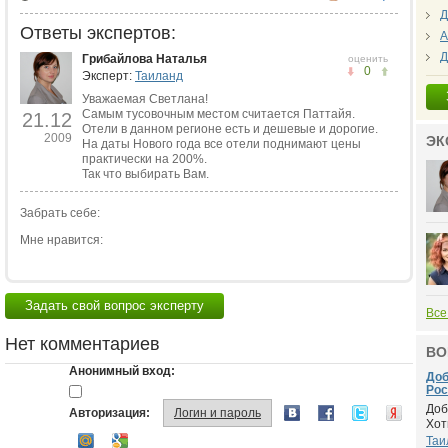
Д
Ответы экспертов:
А
Д
Грибайлова Наталья
оценить
0
Эксперт:
Таиланд
Уважаемая Светлана!
Самым тусовочным местом считается Паттайя.
21.12
Отели в данном регионе есть и дешевые и дорогие.
2009
ЭК
На даты Нового года все отели поднимают цены
практически на 200%.
Так что выбирать Вам.
Забрать себе:
Мне нравится:
Задать свой вопрос эксперту
Все
Нет комментариев
ВО
Анонимный вход:
Доб
Росс
Доб
Авторизация:
Логин и пароль
Хот
Таи