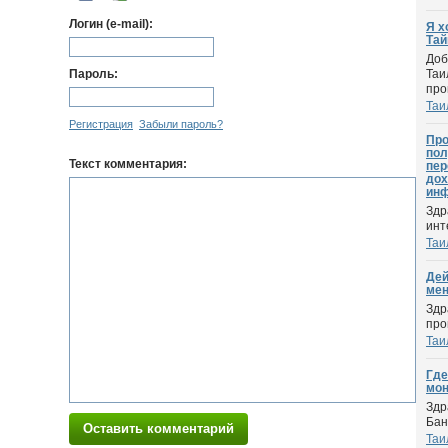
Логин (e-mail):
Я х
Тай
Доб
Пароль:
Таи
проп
Таи
Регистрация
Забыли пароль?
Про
пол
Текст комментария:
пер
дох
инф
Здр
инт
Таи
Дей
мен
Здр
про
Таи
Где
мо
Здр
Бан
Оставить комментарий
Таи