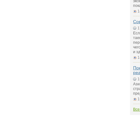
экс
пок
1
Сов
1
Есл
тае
пер
чег
и з
1
Пок
ре
1
Ази
стр
пре
1
Все