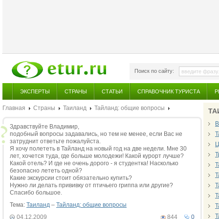
Поиск по сайту:
ЭКСПЕРТЫ
СТРАНЫ
СТАТЬИ
СПРАВОЧНИК ТУРИСТА
Р
Главная
Страны
Таиланд
Тайланд: общие вопросы
ТА
В
Здравствуйте Владимир,
подобный вопросы задавались, но тем не менее, если Вас не
Т
затруднит ответьте пожалуйста.
Ц
Я хочу полететь в Тайланд на новый год на две недели. Мне 30
Т
лет, хочется туда, где больше молодежи! Какой курорт лучше?
Какой отель? И где не очень дорого - я студентка! Насколько
Т
безопасно лететь одной?
Т
Какие экскурсии стоит обязательно купить?
Нужно ли делать прививку от птичьего гриппа или другие?
Т
Спасибо большое.
Т
Тема:
Таиланд
–
Тайланд: общие вопросы
Т
Т
04.12.2009
844
0