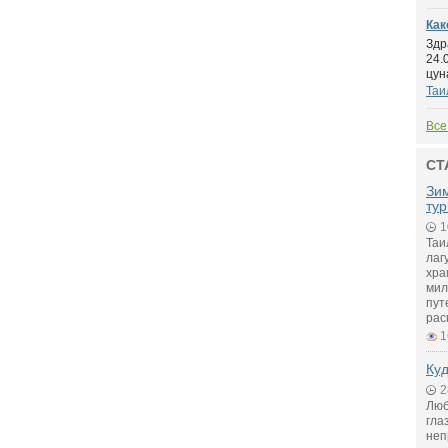
Как
Здр
24.
цуна
Таи
Все
СТ
Зи
тур
1
Таи
лаг
хра
мил
пут
рас
1
Куд
2
Люб
гла
неп