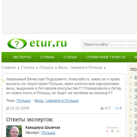
Поиск по сайту:
ЭКСПЕРТЫ
СТРАНЫ
СТАТЬИ
СПРАВОЧНИК ТУРИСТА
Р
Главная
Страны
Польша
Визы, таможня в Польше
ПО
В
Уважаемый Вячеслав! Подскажите, пожалуйста, имею ли я право
въехать на территорию Польши, имея шенгенскую одноразовую
П
визы, выданную в Литовском консульстве?? Планировала в Литву,
Д
но нужно ехать в Польшу, не будет ли проблем на границе??
Э
Тема:
Польша
–
Визы, таможня в Польше
О
01.01.2009
477
0
Г
П
Ответы экспертов:
Р
Аркадиуш Шымчак
оценить
Л
0
Эксперт:
Польша
Г