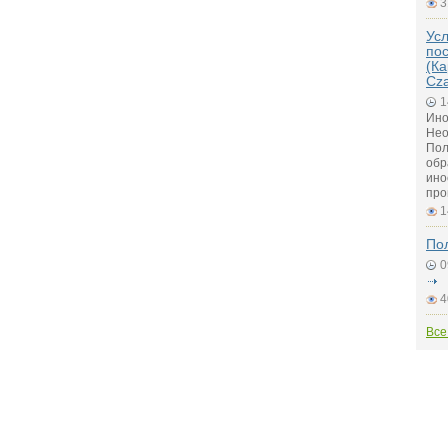
3
Ус
по
(Ка
Cz
1
Ино
Нео
Пол
обр
ино
про
1
По
0
4
Все