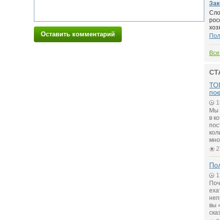
Зак
Сло
рос
хозя
Оставить комментарий
По
Все
СТ
ТОП
по
1
Мы 
в к
пос
кол
мно
2
Пол
1
Поч
еха
неп
вы 
ска