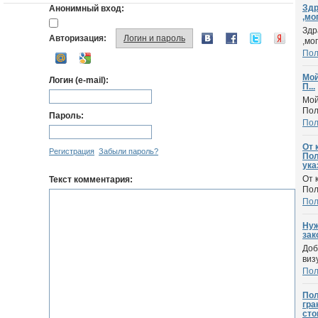
Здр
Анонимный вход:
,мог
Здр
Авторизация:
Логин и пароль
,мо
По
Мой
Логин (e-mail):
П...
Мой
Пол
Пароль:
По
От 
Регистрация
Забыли пароль?
Пол
ука
От 
Текст комментария:
Пол
По
Нуж
зак
Доб
виз
По
Пол
гра
сто