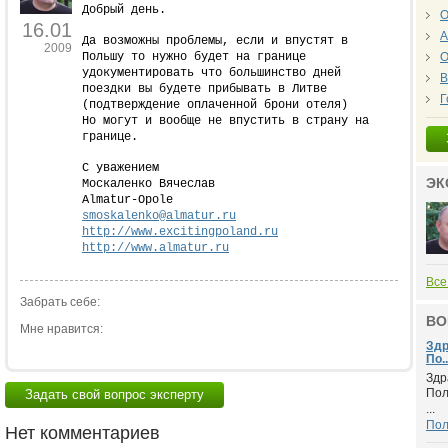
Добрый день.
О
16.01
А
Да возможны проблемы, если и впустят в
2009
Польшу то нужно будет на границе
О
удокументировать что большинство дней
В
поездки вы будете прибывать в Литве
Г
(подтверждение оплаченной брони отеля)
Но могут и вообще не впустить в страну на
границе.
С уважением
ЭК
Москаленко Вячеслав
Almatur-Opole
smoskalenko@almatur.ru
http://www.excitingpoland.ru
http://www.almatur.ru
Все
Забрать себе:
ВО
Мне нравится:
Здр
По..
Здр
Пол
Задать свой вопрос эксперту
...
По
Нет комментариев