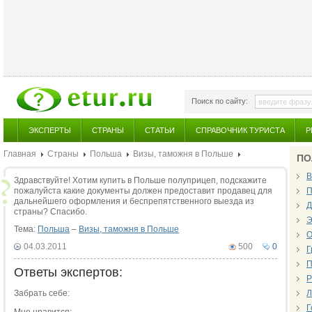
Поиск по сайту:
ЭКСПЕРТЫ
СТРАНЫ
СТАТЬИ
СПРАВОЧНИК ТУРИСТА
Р
Главная
Страны
Польша
Визы, таможня в Польше
ПО
В
Здравствуйте! Хотим купить в Польше полуприцеп, подскажите
пожалуйста какие документы должен предоставит продавец для
П
дальнейшего оформления и беспрепятственного выезда из
Д
страны? Спасибо.
Э
Тема:
Польша
–
Визы, таможня в Польше
О
04.03.2011
500
0
Г
П
Ответы экспертов:
Р
Забрать себе:
Л
Г