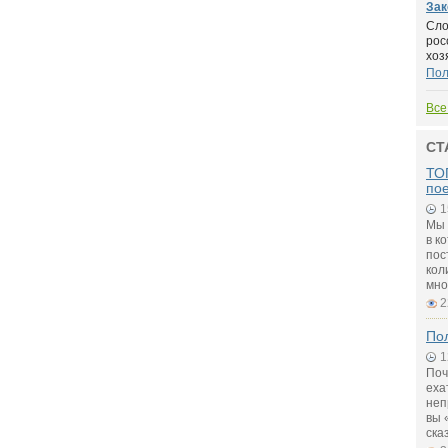
Зак
Сло
рос
хозя
По
Все
СТ
ТОП
по
1
Мы 
в к
пос
кол
мно
2
Пол
1
Поч
еха
неп
вы 
ска