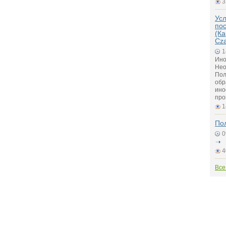
3
Ус
по
(Ка
Cz
1
Ино
Нео
Пол
обр
ино
про
1
По
0
4
Все