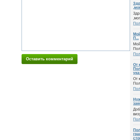
Здр
,мог
Здр
,мо
По
Мой
П...
Мой
Пол
По
Оставить комментарий
От 
Пол
ука
От 
Пол
По
Нуж
зак
Доб
виз
По
Пол
гра
сто