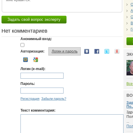
Мне нравится:
О
А
О
Задать свой вопрос эксперту
В
Г
Нет комментариев
Анонимный вход:
Авторизация:
Логин и пароль
ЭК
Логин (e-mail):
Пароль:
Все
ВО
Регистрация
Забыли пароль?
Здр
По..
Текст комментария:
Здр
Пол
...
По