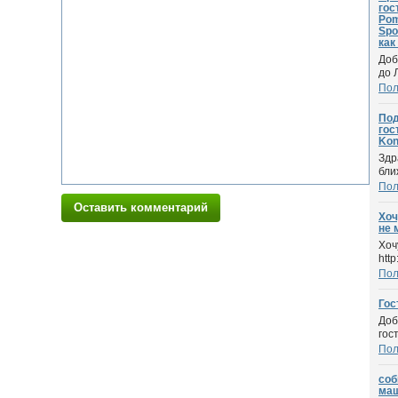
гос
Pom
Spo
как
Доб
до 
По
Под
гос
Kon
Здр
бли
По
Оставить комментарий
Хоч
не 
Хоч
http
По
Гос
Доб
гос
По
соб
маш