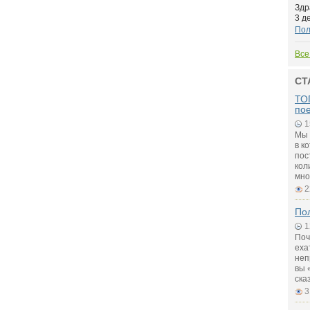
Здр
3 д
По
Все
СТ
ТОП
по
1
Мы 
в к
пос
кол
мно
2
Пол
1
Поч
еха
неп
вы 
ска
3