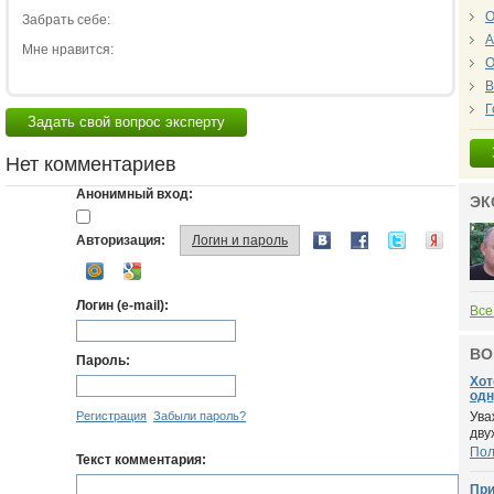
О
Забрать себе:
А
Мне нравится:
О
В
Г
Задать свой вопрос эксперту
Нет комментариев
Анонимный вход:
ЭК
Авторизация:
Логин и пароль
Логин (e-mail):
Все
ВО
Пароль:
Хот
одн
Регистрация
Забыли пароль?
Ува
дву
По
Текст комментария:
При