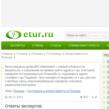
Поиск по сайту:
ЭКСПЕРТЫ
СТРАНЫ
СТАТЬИ
СПРАВОЧНИК ТУРИСТА
Р
Главная
Страны
Польша
Гостиницы и аппартаменты в
ПО
Польше
В
Вячеслав,день добрый!Собираемся с семьей в Европу на
П
машине,но, к сожалению,не можем найти адреса г-цы, в которой
Д
привыкли останавливаться.Пожалуйста, подскажите адрес/
Э
телефон г-цы Паджеро. Она находится недалеко от г-цы, уютная
и вообще очень классная))Заранее огромное спасибо!с
О
уважением,Екатерина
Г
Тема:
Польша
–
Гостиницы и аппартаменты в Польше
П
18.11.2011
902
0
Р
Л
Ответы экспертов:
Г