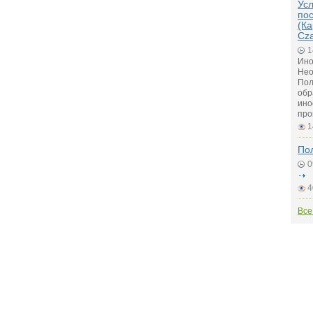
Ус
по
(Ка
Cz
1
Ино
Нео
Пол
обр
ино
про
1
По
0
4
Все